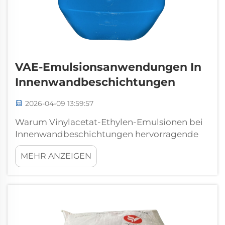
VAE-Emulsionsanwendungen In
Innenwandbeschichtungen
2026-04-09 13:59:57
Warum Vinylacetat-Ethylen-Emulsionen bei
Innenwandbeschichtungen hervorragende
Ergebnisse erzielen Molekulare Architektur:
MEHR ANZEIGEN
Wie die Struktur des Vinylacetat-Ethylen-
Copolymers Hydroplastifizierung und
Filmbildung bei niedriger
Glasübergangstemperatur (Tg) ermöglicht
Vinylacetat-Ethylen-(VAE-)Emulsionen
verdanken ihre innenraumspezifischen ...