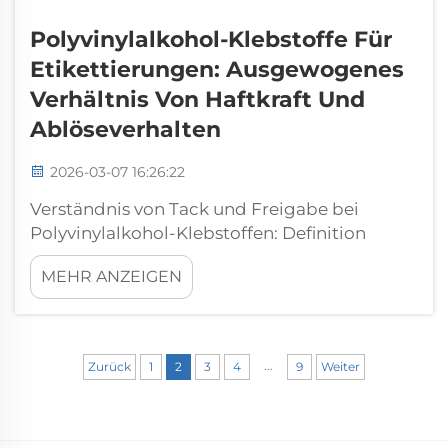
Polyvinylalkohol-Klebstoffe Für
Etikettierungen: Ausgewogenes
Verhältnis Von Haftkraft Und
Ablöseverhalten
2026-03-07 16:26:22
Verständnis von Tack und Freigabe bei
Polyvinylalkohol-Klebstoffen: Definition
zentraler Leistungskennwerte – Tack,
MEHR ANZEIGEN
Abziehhaftung und kohäsive Integrität. Drei
wechselseitig abhängige Eigenschaften
bestimmen die Leistung von
Polyvinylalkohol-(PVA-)Klebstoffen bei
...
Zurück
1
2
3
4
9
Weiter
Etikettierungsanwendungen: ...