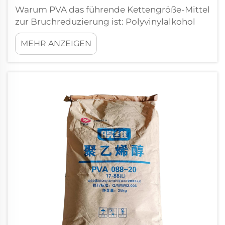
Warum PVA das führende Kettengröße-Mittel
zur Bruchreduzierung ist: Polyvinylalkohol
(PVA) dominiert die Kettengröße aufgrund
MEHR ANZEIGEN
seiner unübertroffenen Fähigkeit, den
Fadenbruch während des
Hochgeschwindigkeitswebens zu reduzieren.
Durch die Bildung eines kohäsiven, flexiblen
Films um einzelne Fasern herum...