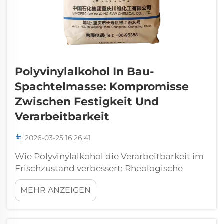
Polyvinylalkohol In Bau-
Spachtelmasse: Kompromisse
Zwischen Festigkeit Und
Verarbeitbarkeit
2026-03-25 16:26:41
Wie Polyvinylalkohol die Verarbeitbarkeit im
Frischzustand verbessert: Rheologische
Kontrolle – Verringerung der Fließgrenze und
MEHR ANZEIGEN
Verbesserung der plastischen Viskosität.
Wenn Polyvinylalkohol (PVA) zu
zementgebundenem Kitt hinzugefügt wird,