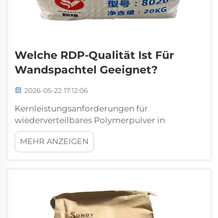
Welche RDP-Qualität Ist Für
Wandspachtel Geeignet?
2026-05-22 17:12:06
Kernleistungsanforderungen für
wiederverteilbares Polymerpulver in
Wandspachtel Rissbeständigkeit, Haftung
MEHR ANZEIGEN
und Wasserbeständigkeit als unverzichtbare
funktionale Leistungsmerkmale
Rissbeständigkeit, Haftung und
Wasserbeständigkeit sind die drei
grundlegenden Leistungsmerkmale...