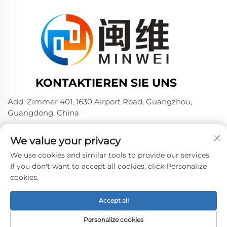
KONTAKTIEREN SIE UNS
Add: Zimmer 401, 1630 Airport Road, Guangzhou,
Guangdong, China
Tel.:
+86 02036309000
We value your privacy
Telefon/Wechat/WhatsAPP:
+86 15180199394
+86 18475997413
We use cookies and similar tools to provide our services.
If you don't want to accept all cookies, click Personalize
E-Mail:
[email protected]
cookies.
Accept all
Urheberrecht © 2024 Guangzhou Minwei PVA Sales Co.,
Ltd. -
Datenschutzrichtlinie
Personalize cookies