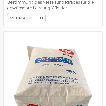
Bestimmung des Verseifungsgrades für die
gewünschte Leistung Wie der
Alkoholysegrad die Löslichkeit, Filmfestigkeit
MEHR ANZEIGEN
und thermische Stabilität bestimmt Der
Verseifungsgrad – oder Alkoholysegrad – von
Polyvinylalkohol (PVA) bestimmt
grundlegend dessen Löslichkeit,
Filmfestigkeit und thermische Stabilität...