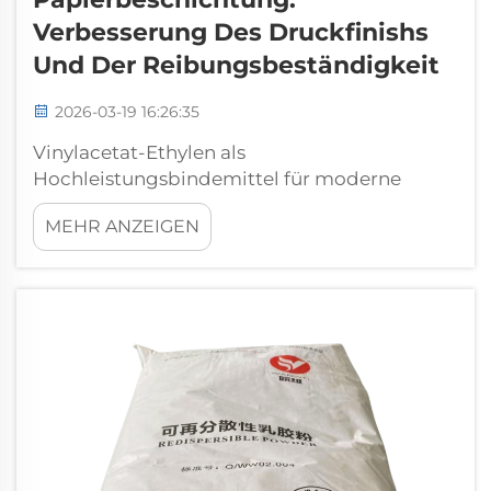
Verbesserung Des Druckfinishs
Und Der Reibungsbeständigkeit
2026-03-19 16:26:35
Vinylacetat-Ethylen als
Hochleistungsbindemittel für moderne
Papierbeschichtungen: Filmbildung,
MEHR ANZEIGEN
Haftmechanik und Grenzflächenbindung von
Vinylacetat-Ethylen-Emulsionen auf
Cellulosefasern. VAE-Emulsionen bilden
kontinuierliche, flexible Filme, während die...