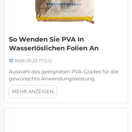
So Wenden Sie PVA In
Wasserlöslichen Folien An
2026-05-23 17:12:12
Auswahl des geeigneten PVA-Grades für die
gewünschte Anwendungsleistung.
Abstimmung des Verseifungsgrades und der
MEHR ANZEIGEN
Molmasse auf Lösungsgeschwindigkeit und
mechanische Festigkeit. Die Auswahl des
optimalen Polyvinylalkohol-(PVA-)Grades
erfordert eine präzise Abstimmung zwischen
den Polymer...