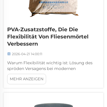
PVA-Zusatzstoffe, Die Die
Flexibilität Von Fliesenmörtel
Verbessern
2026-04-21 14:00:11
Warum Flexibilität wichtig ist: Lösung des
spröden Versagens bei modernen
Fliesenmörteln. Moderne Fliesenverlegungen
MEHR ANZEIGEN
sind ständigen Belastungen durch
thermische Wechselbeanspruchung,
Untergrundbewegung und dynamische
Lasten ausgesetzt. Starre Mörtel brechen
unter diesen Kräften – was 15 % der