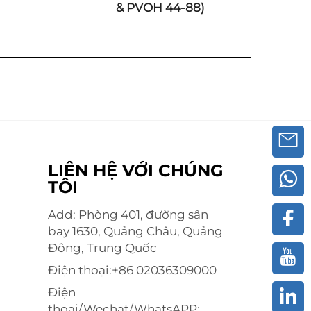
& PVOH 44-88)
LIÊN HỆ VỚI CHÚNG
TÔI
Add: Phòng 401, đường sân
bay 1630, Quảng Châu, Quảng
Đông, Trung Quốc
Điện thoại:
+86 02036309000
Điện
thoại/Wechat/WhatsAPP: