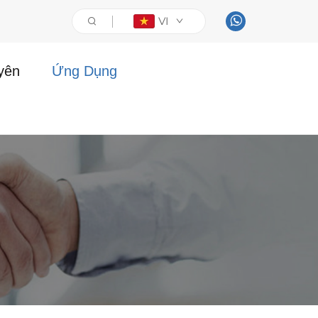
VI
yên
Ứng Dụng