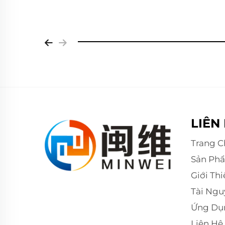
LIÊN
Trang C
Sản Ph
Giới Th
Tài Ngu
Ứng Dụ
Liên Hệ