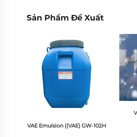
Sản Phẩm Đề Xuất
V
 PVA
VAE Emulsion ((VAE) GW-102H