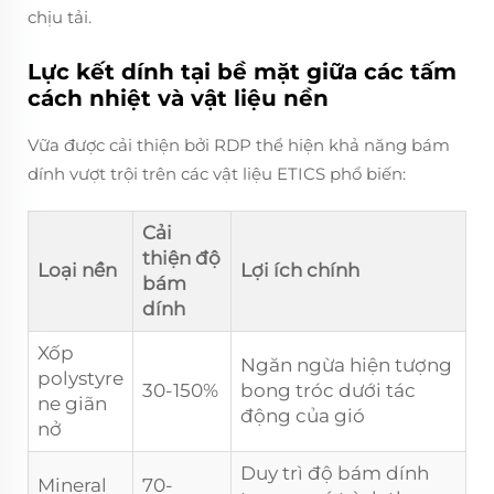
chịu tải.
Lực kết dính tại bề mặt giữa các tấm
cách nhiệt và vật liệu nền
Vữa được cải thiện bởi RDP thể hiện khả năng bám
dính vượt trội trên các vật liệu ETICS phổ biến:
Cải
thiện độ
Loại nền
Lợi ích chính
bám
dính
Xốp
Ngăn ngừa hiện tượng
polystyre
30-150%
bong tróc dưới tác
ne giãn
động của gió
nở
Duy trì độ bám dính
Mineral
70-