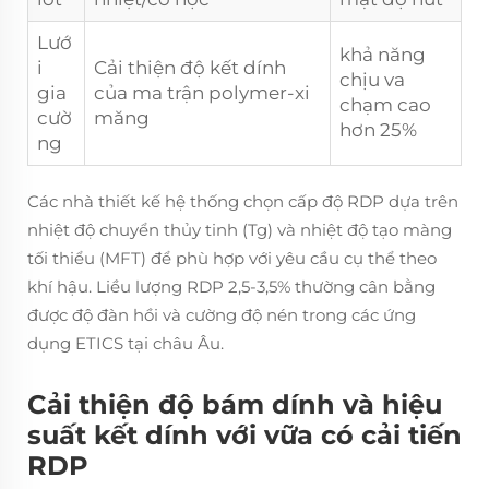
Lướ
khả năng
i
Cải thiện độ kết dính
chịu va
gia
của ma trận polymer-xi
chạm cao
cườ
măng
hơn 25%
ng
Các nhà thiết kế hệ thống chọn cấp độ RDP dựa trên
nhiệt độ chuyển thủy tinh (Tg) và nhiệt độ tạo màng
tối thiểu (MFT) để phù hợp với yêu cầu cụ thể theo
khí hậu. Liều lượng RDP 2,5-3,5% thường cân bằng
được độ đàn hồi và cường độ nén trong các ứng
dụng ETICS tại châu Âu.
Cải thiện độ bám dính và hiệu
suất kết dính với vữa có cải tiến
RDP