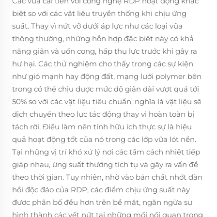
Các vữa cải tiến với công nghệ RDP hoạt động khác
biệt so với các vật liệu truyền thống khi chịu ứng
suất. Thay vì nứt vỡ dưới áp lực như các loại vữa
thông thường, những hỗn hợp đặc biệt này có khả
năng giãn và uốn cong, hấp thụ lực trước khi gây ra
hư hại. Các thử nghiệm cho thấy trong các sự kiện
như gió mạnh hay động đất, mạng lưới polymer bên
trong có thể chịu được mức độ giãn dài vượt quá tới
50% so với các vật liệu tiêu chuẩn, nghĩa là vật liệu sẽ
dịch chuyển theo lực tác động thay vì hoàn toàn bị
tách rời. Điều làm nên tính hữu ích thực sự là hiệu
quả hoạt động tốt của nó trong các lớp vữa lót nền.
Tại những vị trí khó xử lý nơi các tấm cách nhiệt tiếp
giáp nhau, ứng suất thường tích tụ và gây ra vấn đề
theo thời gian. Tuy nhiên, nhờ vào bản chất nhớt đàn
hồi độc đáo của RDP, các điểm chịu ứng suất này
được phân bố đều hơn trên bề mặt, ngăn ngừa sự
hình thành các vết nứt tại những mối nối quan trọng