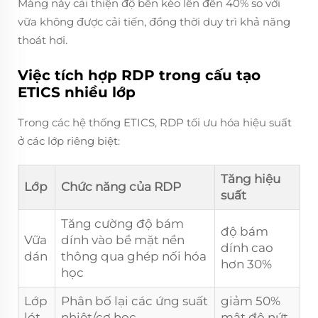
Màng này cải thiện độ bền kéo lên đến 40% so với
vữa không được cải tiến, đồng thời duy trì khả năng
thoát hơi.
Việc tích hợp RDP trong cấu tạo
ETICS nhiều lớp
Trong các hệ thống ETICS, RDP tối ưu hóa hiệu suất
ở các lớp riêng biệt:
Tăng hiệu
Lớp
Chức năng của RDP
suất
Tăng cường độ bám
độ bám
Vữa
dính vào bề mặt nền
dính cao
dán
thông qua ghép nối hóa
hơn 30%
học
Lớp
Phân bố lại các ứng suất
giảm 50%
lót
nhiệt/cơ học
mật độ nứt