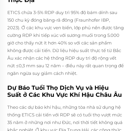
Thực Địa
ETICS chứa 3-5% RDP duy trì 95% độ bám dính sau
150 chu kỳ đóng băng-rã đông (Fraunhofer IBP,
2023). Ở các khu vực ven biển, lớp phủ nền được tăng
cường RDP khi tiếp xúc với sương muối trong 5.000
giờ cho thấy nứt ít hơn 40% so với các sản phẩm
không được cải tiến. Dữ liệu hiệu suất thực tế từ Bắc
Âu xác nhận các hệ thống RDP duy trì độ rộng vết
nứt ≤0,3 mm sau 12 năm – điều này rất quan trọng để
ngăn ngừa suy giảm cách nhiệt.
Dự Báo Tuổi Thọ Dịch Vụ và Hiệu
Suất ở Các Khu Vực Khí Hậu Châu Âu
Theo các dự báo khí hậu, những tòa nhà sử dụng hệ
thống ETICS cải tiến với RDP sẽ có tuổi thọ vượt mức
35 năm ở những nơi như Đức, nơi thời tiết không quá
khắc nghiệt. Ở khu vực Địa Trung Hải, các công thức