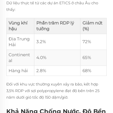
Dữ liệu thực tế từ các dự án ETICS ở châu Âu cho
thấy:
Vùng khí
Phần trăm RDP lý
Giảm nứt
hậu
tưởng
(%)
Địa Trung
3.2%
72%
Hải
Continent
4.0%
65%
al
Hàng hải
2.8%
68%
Đối với khu vực thường xuyên xảy ra bão, kết hợp
3,5% RDP với sợi polypropylene đạt độ bền trên 25
năm dưới gió tốc độ 150 dặm/giờ.
Khả Năng Chống Nước, Độ Bền