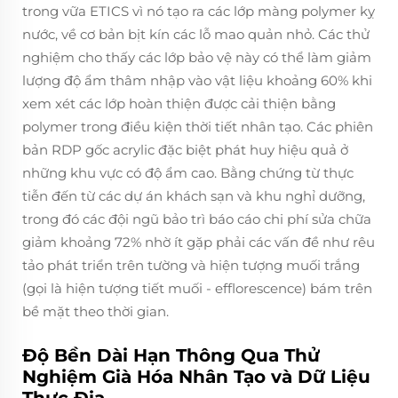
trong vữa ETICS vì nó tạo ra các lớp màng polymer kỵ
nước, về cơ bản bịt kín các lỗ mao quản nhỏ. Các thử
nghiệm cho thấy các lớp bảo vệ này có thể làm giảm
lượng độ ẩm thâm nhập vào vật liệu khoảng 60% khi
xem xét các lớp hoàn thiện được cải thiện bằng
polymer trong điều kiện thời tiết nhân tạo. Các phiên
bản RDP gốc acrylic đặc biệt phát huy hiệu quả ở
những khu vực có độ ẩm cao. Bằng chứng từ thực
tiễn đến từ các dự án khách sạn và khu nghỉ dưỡng,
trong đó các đội ngũ bảo trì báo cáo chi phí sửa chữa
giảm khoảng 72% nhờ ít gặp phải các vấn đề như rêu
tảo phát triển trên tường và hiện tượng muối trắng
(gọi là hiện tượng tiết muối - efflorescence) bám trên
bề mặt theo thời gian.
Độ Bền Dài Hạn Thông Qua Thử
Nghiệm Già Hóa Nhân Tạo và Dữ Liệu