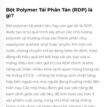
Bột Polymer Tái Phân Tán (RDP) là
gì?
Bột polymer tái phân tán, hay còn gọi tắt là RDP,
được tạo ra từ quá trình sấy phun các nhũ tương
polymer và thường chứa các thành phần như
copolymer acetate vinyl hoặc acrylic. Khi trộn với
nước, chúng chuyển trở lại dạng latex ổn định, hoạt
động rất hiệu quả khi kết hợp với các loại vữa xi
măng. Điều làm nên giá trị của RDP chính là khả
năng cải thiện nhiều khía cạnh quan trọng trong các
hệ thống ETICS – những hệ thống cách nhiệt tổng
hợp bên ngoài mà mọi người đang thường nhắc đến
hiện nay. Các nhà thầu đánh giá cao việc tăng độ
bám dính giữa các vật liệu, độ linh hoạt cao hơn ở
sản phẩm cuối cùng, cũng như khả năng chống
thấm nước được cải thiện đáng kể. Những cải tiến