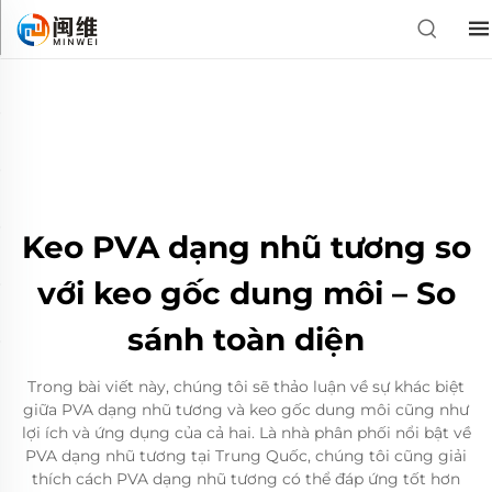
Keo PVA dạng nhũ tương so
với keo gốc dung môi – So
sánh toàn diện
Trong bài viết này, chúng tôi sẽ thảo luận về sự khác biệt
giữa PVA dạng nhũ tương và keo gốc dung môi cũng như
lợi ích và ứng dụng của cả hai. Là nhà phân phối nổi bật về
PVA dạng nhũ tương tại Trung Quốc, chúng tôi cũng giải
thích cách PVA dạng nhũ tương có thể đáp ứng tốt hơn