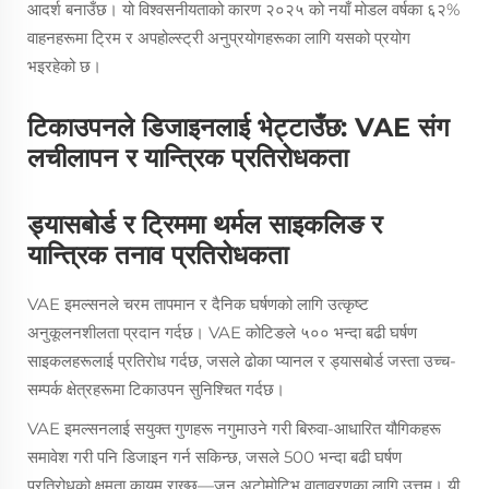
आदर्श बनाउँछ। यो विश्वसनीयताको कारण २०२५ को नयाँ मोडल वर्षका ६२%
वाहनहरूमा ट्रिम र अपहोल्स्ट्री अनुप्रयोगहरूका लागि यसको प्रयोग
भइरहेको छ।
टिकाउपनले डिजाइनलाई भेट्टाउँछ: VAE संग
लचीलापन र यान्त्रिक प्रतिरोधकता
ड्यासबोर्ड र ट्रिममा थर्मल साइकलिङ र
यान्त्रिक तनाव प्रतिरोधकता
VAE इमल्सनले चरम तापमान र दैनिक घर्षणको लागि उत्कृष्ट
अनुकूलनशीलता प्रदान गर्दछ। VAE कोटिङले ५०० भन्दा बढी घर्षण
साइकलहरूलाई प्रतिरोध गर्दछ, जसले ढोका प्यानल र ड्यासबोर्ड जस्ता उच्च-
सम्पर्क क्षेत्रहरूमा टिकाउपन सुनिश्चित गर्दछ।
VAE इमल्सनलाई सयुक्त गुणहरू नगुमाउने गरी बिरुवा-आधारित यौगिकहरू
समावेश गरी पनि डिजाइन गर्न सकिन्छ, जसले 500 भन्दा बढी घर्षण
प्रतिरोधको क्षमता कायम राख्छ—जुन अटोमोटिभ वातावरणका लागि उत्तम। यी