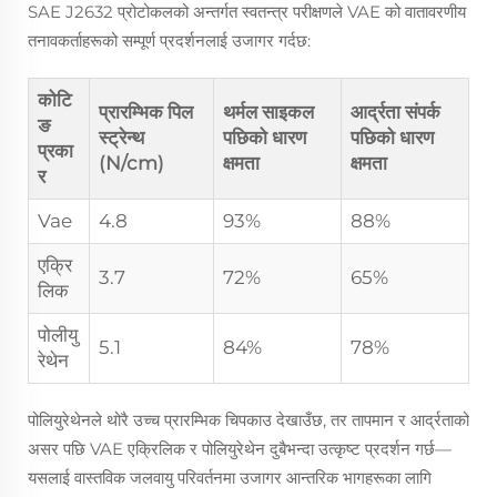
SAE J2632 प्रोटोकलको अन्तर्गत स्वतन्त्र परीक्षणले VAE को वातावरणीय
तनावकर्ताहरूको सम्पूर्ण प्रदर्शनलाई उजागर गर्दछ:
कोटि
प्रारम्भिक पिल
थर्मल साइकल
आर्द्रता संपर्क
ङ
स्ट्रेन्थ
पछिको धारण
पछिको धारण
प्रका
(N/cm)
क्षमता
क्षमता
र
Vae
4.8
93%
88%
एक्रि
3.7
72%
65%
लिक
पोलीयु
5.1
84%
78%
रेथेन
पोलियुरेथेनले थोरै उच्च प्रारम्भिक चिपकाउ देखाउँछ, तर तापमान र आर्द्रताको
असर पछि VAE एक्रिलिक र पोलियुरेथेन दुबैभन्दा उत्कृष्ट प्रदर्शन गर्छ—
यसलाई वास्तविक जलवायु परिवर्तनमा उजागर आन्तरिक भागहरूका लागि