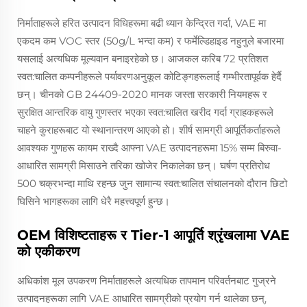
निर्माताहरूले हरित उत्पादन विधिहरूमा बढी ध्यान केन्द्रित गर्दा, VAE मा
एकदम कम VOC स्तर (50g/L भन्दा कम) र फर्मेल्डिहाइड नहुनुले बजारमा
यसलाई अत्यधिक मूल्यवान बनाइरहेको छ। आजकल करिब 72 प्रतिशत
स्वत:चालित कम्पनीहरूले पर्यावरणअनुकूल कोटिङ्गहरूलाई गम्भीरतापूर्वक हेर्दै
छन्। चीनको GB 24409-2020 मानक जस्ता सरकारी नियमहरू र
सुरक्षित आन्तरिक वायु गुणस्तर भएका स्वत:चालित खरीद गर्दा ग्राहकहरूले
चाहने कुराहरूबाट यो स्थानान्तरण आएको हो। शीर्ष सामग्री आपूर्तिकर्ताहरूले
आवश्यक गुणहरू कायम राख्दै आफ्ना VAE उत्पादनहरूमा 15% सम्म बिरुवा-
आधारित सामग्री मिसाउने तरिका खोजेर निकालेका छन्। घर्षण प्रतिरोध
500 चक्रभन्दा माथि रहन्छ जुन सामान्य स्वत:चालित संचालनको दौरान छिटो
घिसिने भागहरूका लागि धेरै महत्त्वपूर्ण हुन्छ।
OEM विशिष्टताहरू र Tier-1 आपूर्ति श्रृंखलामा VAE
को एकीकरण
अधिकांश मूल उपकरण निर्माताहरूले अत्यधिक तापमान परिवर्तनबाट गुज्रने
उत्पादनहरूका लागि VAE आधारित सामग्रीको प्रयोग गर्न थालेका छन्,