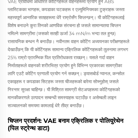
VAE प्रविधिमा आधारित कोटिंगहरूले वाहनहरूमा प्रयोग हुने ABS
प्लास्टिकका भागहरू, कपडाका घटकहरू र एल्युमिनियमका टुक्राहरू जस्ता
महत्त्वपूर्ण आन्तरिक सतहहरूमा धेरै राम्रोसँग चिप्लन्छन्। यी कोटिंगहरूलाई
विशेष बनाउने कुरा तिनको आणविक संरचना हो जसले सामान्यतया चिप्लन
नमिल्ने सामग्रीमा (जसको सतही ऊर्जा 34 mN/m भन्दा तल हुन्छ)
रासायनिक बन्धन नै बनाउँछ। नवीनतम वाहन कोटिंग अध्ययनका परीक्षणहरूले
देखाउँछन् कि यी कोटिंगहरू सामान्य एक्रिलिक कोटिंगहरूको तुलनामा लगभग
25% राम्रो प्रारम्भिक पिल प्रतिरोधकता राख्छन्। यसले गर्दा वाहन
निर्माताहरूले वाहनको शरीरभित्र प्रयोग हुने विभिन्न प्रकारका सामग्रीका
लागि एउटै कोटिंग प्रणाली प्रयोग गर्न सक्छन्। ड्यासबोर्ड प्यानल, कन्सोल
एकाइहरू र कपडाका सिटहरू जस्ता चीजहरूको बारेमा सोच्नुहोस् जसले
निरन्तर सुरक्षा चाहिन्छ। यी मिश्रित सामग्री सेटअपहरूमा कोटिंगहरूको
मानकीकरणले उत्पादन सम्बन्धी समस्याहरू घटाउँछ र असेम्बली लाइन
सञ्चालनको समयमा कामलाई धेरै तीव्र बनाउँछ।
चिप्लन प्रदर्शन: VAE बनाम एक्रिलिक र पोलियुरेथेन
(पिल स्ट्रेन्थ डाटा)