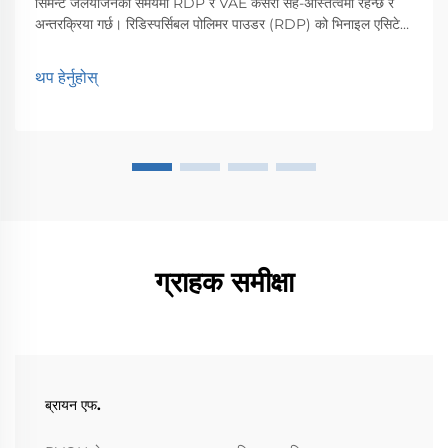
सिमेन्ट जलयोजनको समयमा RDP र VAE कसरी सह-अस्तित्वमा रहन्छ र
अन्तरक्रिया गर्छ। रिडिस्पर्सिबल पोलिमर पाउडर (RDP) को भिनाइल एसिटेट
एथिलिन (VAE) कोपोलिमरसँगको संयोजन सिमेन्ट पानीसँग मिसिएको बेला धेरै
राम्रोसँग काम गर्दछ। एकपटक सुख्खा मिश्रण नम हुन्छ, त्यसपछि...
थप हेर्नुहोस्
ग्राहक समीक्षा
ब्रायन एफ.