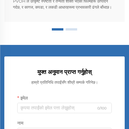
PVOH ले उत्कृष्ट स्पष्टता र तन्यता शक्ति भएका फिल्महरू उत्पादन
गर्दछ, र कागज, कपडा, र लकडी आधारहरूमा प्रभावकारी ढंगले बाँध्दछ।
मुफ्त अनुमान प्राप्त गर्नुहोस्
हाम्रो प्रतिनिधि तपाईंसँग शीघ्रै सम्पर्क गरिनेछ।
इमेल
0/100
नाम