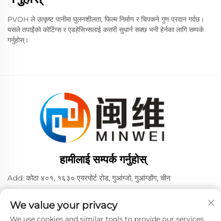
PVOH ले उत्कृष्ट पानीमा घुलनशीलता, फिल्म निर्माण र चिपकने गुण प्रदान गर्दछ।
यसले तपाईंको कोटिंग्स र एडहेसिभ्सलाई कसरी सुधार्न सक्छ भनी हेर्नका लागि सम्पर्क
गर्नुहोस्।
हामीलाई सम्पर्क गर्नुहोस्
Add: कोठा ४०१, १६३० एयरपोर्ट रोड, गुआंग्जो, गुआंग्डोंग, चीन
टेलिफोन:
+86 02036309000
We value your privacy
फोन/वीच्याट/व्हाट्सएप:
+86 15180199394
+86 18475997413
We use cookies and similar tools to provide our services.