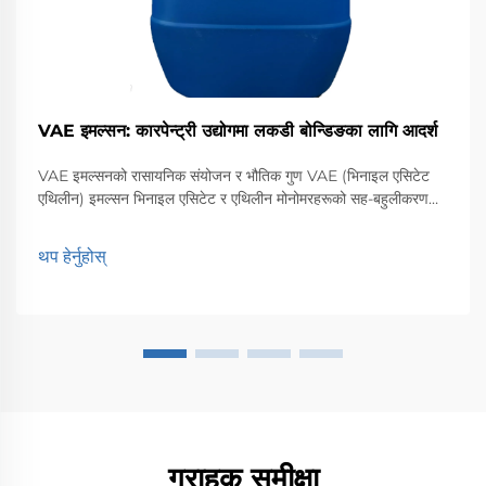
VAE इमल्सन: कारपेन्ट्री उद्योगमा लकडी बोन्डिङका लागि आदर्श
VAE इमल्सनको रासायनिक संयोजन र भौतिक गुण VAE (भिनाइल एसिटेट
एथिलीन) इमल्सन भिनाइल एसिटेट र एथिलीन मोनोमरहरूको सह-बहुलीकरण
द्वारा बनेको जल-आधारित चिपचिपो पदार्थ हो। यस संयोजनले लचीलो, नमी-
प्रतिरोधी बहुलक उत्पादन गर्छ...
थप हेर्नुहोस्
ग्राहक समीक्षा