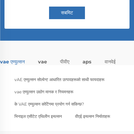
सबमिट
vae एम्युल्सन
vae
पीवीए
aps
वानवेई
vAE एम्युल्सन सोल्वेन्ट आधारित उत्पादहरूको साथी फायदाहरू
vae एम्युल्सन उद्योग मानक र नियमनहरू
के VAE एम्युल्सन कोटिंगमा प्रयोग गर्न सकिन्छ?
भिनाइल एसीटेट एथिलीन इमल्सन
वीएई इमल्सन निर्माताहरू