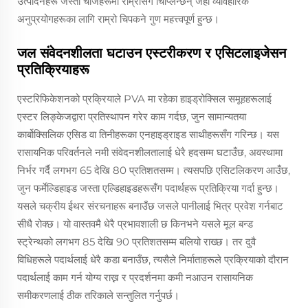
उत्पादनहरू जस्ता चीजहरूमा राम्रोसँग चिप्लिन्छन् जहाँ व्यावहारिक
अनुप्रयोगहरूका लागि राम्रो चिपकने गुण महत्त्वपूर्ण हुन्छ।
जल संवेदनशीलता घटाउन एस्टरीकरण र एसिटलाइजेसन
प्रतिक्रियाहरू
एस्टरिफिकेशनको प्रक्रियाले PVA मा रहेका हाइड्रोक्सिल समूहहरूलाई
एस्टर लिङ्केजद्वारा प्रतिस्थापन गरेर काम गर्दछ, जुन सामान्यतया
कार्बोक्सिलिक एसिड वा तिनीहरूका एनहाइड्राइड साथीहरूसँग गरिन्छ। यस
रासायनिक परिवर्तनले नमी संवेदनशीलतालाई धेरै हदसम्म घटाउँछ, अवस्थामा
निर्भर गर्दै लगभग 65 देखि 80 प्रतिशतसम्म। त्यसपछि एसिटलिकरण आउँछ,
जुन फर्मेल्डिहाइड जस्ता एल्डिहाइडहरूसँग पदार्थहरू प्रतिक्रिया गर्दा हुन्छ।
यसले चक्रीय ईथर संरचनाहरू बनाउँछ जसले पानीलाई भित्र प्रवेश गर्नबाट
सीधै रोक्छ। यो वास्तवमै धेरै प्रभावशाली छ किनभने यसले मूल बन्ड
स्ट्रेन्थको लगभग 85 देखि 90 प्रतिशतसम्म बलियो राख्छ। तर दुवै
विधिहरूले पदार्थलाई धेरै कडा बनाउँछ, त्यसैले निर्माताहरूले प्रक्रियाको दौरान
पदार्थलाई काम गर्न योग्य राख्न र प्रदर्शनमा कमी नआउन रासायनिक
समीकरणलाई ठीक तरिकाले सन्तुलित गर्नुपर्छ।