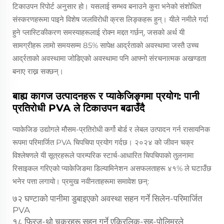
टिकाउपन रिपोर्ट अनुसार हो। यसलाई सम्भव बनाउने कुरा भनेको संशोधित
संस्करणहरूमा पाइने विशेष जलविरोधी क्रस लिङ्कहरू हुन्। यीले नमीले गर्दा
हुने प्लास्टिकीकरण समस्याहरूलाई रोक्न मद्दत गर्छन्, जसको अर्थ यी
सामग्रीहरू लामो समयसम्म 85% सापेक्ष आर्द्रताको अवस्थामा जस्तै उच्च
आर्द्रताको अवस्थामा जोडिएको अवस्थामा पनि आफ्नो संरचनात्मक अखण्डता
बनाए राख्न सक्छन्।
बाह्य कागज उत्पादनहरू र प्याकेजिङ्गमा प्रयोग: पानी
प्रतिरोधी PVA ले टिकाउपन बढाउँदै
प्याकेजिङ उद्योगले मौसम-प्रतिरोधी कर्गो बोर्ड र लेबल उत्पादन गर्न रासायनिक
रूपमा परिमार्जित PVA चिपचिपा प्रयोग गर्दछ। २०२४ को जीवन चक्र
विश्लेषणले यी सूत्रहरूले पारम्परिक स्टार्च-आधारित चिपचिपाको तुलनामा
रिसाइकल गरिएको प्याकेजिङमा डिल्यामिनेशन असफलताहरू ४१% ले घटाउँछ
भनेर पत्ता लगायो। प्रमुख नवीनताहरूमा समावेश छन्:
७२ घण्टाको पानीमा डुबाइएको अवस्था सहन गर्ने सिलेन-परिमार्जित
PVA
१८ फ्रिज-थो चक्रहरू सहन गर्ने एक्रिलिक-सह-पोलिमरले