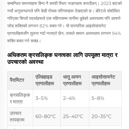
सम्बन्धित समस्याहरू बिना नै काफी स्थिर जडानहरू बनाउँछन्। 2023 बाटको
नयाँ अनुसन्धानले पनि केही रोचक परिणामहरू देखाएको छ। बोरेटले संशोधित
गरिएका चिप्लो पदार्थहरूले एक महिनासम्म पानीमा डुबेको अवस्थामा पनि आफ्नो
जोड शक्तिको लगभग 82% बचत गरे। यो पारम्परिक आइसोसायनेट
प्रणालीहरूसँग तुलना गर्दा नराम्रो छैन, जसले समान अवस्थामा लगभग 94%
शक्ति बचत गर्न सक्छ।
अधिकतम क्रसलिङ्क घनत्वका लागि उपयुक्त मात्रा र
उपचारको अवस्था
एल्डिहाइड
धातु आयन
आइसोसायनेट
पैरामिटर
प्रणालीहरू
प्रणालीहरू
प्रणालीहरू
क्रसलिङ्क
3–5%
2–4%
5–8%
र मात्रा
उपचार
60–80°C
25–40°C
20–35°C
तापक्रम