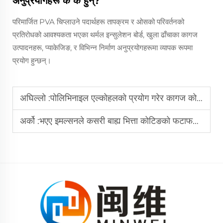
अनुप्रयोगहरू के के हुन्?
परिमार्जित PVA चिप्लाउने पदार्थहरू तापक्रम र ओसको परिवर्तनको
प्रतिरोधको आवश्यकता भएका थर्मल इन्सुलेशन बोर्ड, खुला ढाँचाका कागज
उत्पादनहरू, प्याकेजिङ, र विभिन्न निर्माण अनुप्रयोगहरूमा व्यापक रूपमा
प्रयोग हुन्छन्।
अघिल्लो :
पोलिभिनाइल एल्कोहलको प्रयोग गरेर कागज कोटिङको शक्ति सुधार्नुहोस्: व्यावहारिक सूत्रण सुझावहरू
अर्को :
भएए इमल्सनले कसरी बाह्य भित्ता कोटिङको फटाफट प्रतिरोध सुधार गर्छ