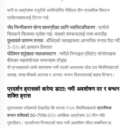
पानी वा आर्द्रतामा उजुरीले अपरिमार्जित पीवीएमा तीन प्राथमिक विघटन
प्रक्रियाहरूलाई ट्रिगर गर्छ:
जैव निम्नीकरण योग्य सामग्रीका लागि प्लास्टिकीकरण
: पानीले
चिपकने फिल्ममा प्रवेश गर्छ, यसको संरचनालाई नरम बनाउँछ
फुलावले उत्पन्न तनाव
: बाँधिएको सतहहरूमा आन्तरिक तनाव पैदा गर्दै
3–5% को आयतन विस्तार
पोलिमर श्रृंखला जलअपघटन
: नमीले भिनाइल एसिटेट मोनोमरहरू
बीचका सहसंयोजक बन्धनहरू तोड्छ
यी प्रभावहरूले लामो समयसम्म नमी भएको अवस्थामा लोड तल चिपचिपाहटको
खसाइ, सतह बीचको अलगाव र अन्ततः बन्धन विफलतालाई बढावा दिन्छन्।
प्रदर्शन ह्रासको बारेमा डाटा: नमी अवशोषण दर र बन्धन
शक्ति ह्रास
तुलनात्मक परीक्षणले देखाउँछ कि मानक PVA चिपचिपाहरूले
प्रारम्भिक
बन्धन शक्तिको 50–70%
85% आपेक्षिक आर्द्रतामा 30 दिन पछि
गुमाउँछन्। प्रदर्शनमा गिरावटको साथ नमी अवशोषण सीधा सम्बन्धित छ: