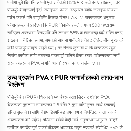
पानीमा डुबेपछि पनि आफ्नो मूल शक्तिको 85% भन्दा बढी बनाए राख्छन्। तर
पोलियुरेथेनहरूलाई हेर्दा, तिनीहरूले नमीले उत्प्रेरित विशेष जालहरू सिर्जना
गर्छन् जसले पनि राम्रोसँग टिकाउ दिन्छ। ASTM मापदण्डहरू अनुसार
परीक्षणहरूले देखाउँछन् कि PUR चिपचिपाहरूले लगभग 500 घण्टासम्म
नमीयुक्त अवस्थामा बिताएपछि पनि लगभग 85% वा त्यसभन्दा बढी शक्ति बनाए
राख्छन्। निश्चित रूपमा, समयको साथमा पानीको क्षतिबाट दीर्घकालीन सुरक्षाको
लागि पोलियुरेथेनहरू राम्रो छन्। तर रोचक कुरा यो छ कि वास्तविक खुला
निर्माण कार्यका लागि सबैभन्दा महत्त्वपूर्ण मानिने छिटो चक्र परीक्षणहरूमा नयाँ
संस्करणहरूका PVA ले पनि आफ्नो स्थान बनाए राखेका छन्।
उच्च प्रदर्शन PVA र PUR प्रणालीहरूको लागत-लाभ
विश्लेषण
पोलियुरेथेन (PUR) चिप्लाउने पदार्थहरू प्रति लिटर संशोधित PVA
विकल्पको तुलनामा सामान्यतया 2.5 देखि 3 गुणा महँगो हुन्छ, साथै यसलाई
उचित सुखार्नका लागि विशेष डिस्पेन्सिङ उपकरण र नियन्त्रित वातावरणको
आवश्यकता पनि पर्दछ। पछिल्लो वर्षको केही नयाँ अनुसन्धानअनुसार, बाहिरी
फर्नीचर बनाउँदा पूर्ण जलरोधीकरण आवश्यक नहुने भएकाले संशोधित PVA ले