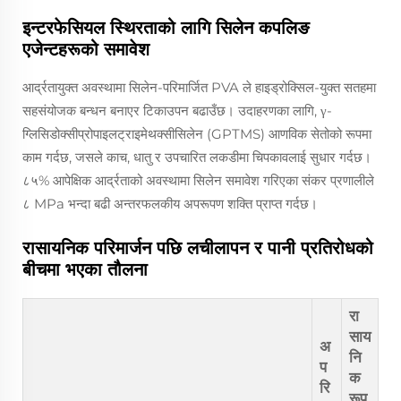
इन्टरफेसियल स्थिरताको लागि सिलेन कपलिङ
एजेन्टहरूको समावेश
आर्द्रतायुक्त अवस्थामा सिलेन-परिमार्जित PVA ले हाइड्रोक्सिल-युक्त सतहमा
सहसंयोजक बन्धन बनाएर टिकाउपन बढाउँछ। उदाहरणका लागि, γ-
ग्लिसिडोक्सीप्रोपाइलट्राइमेथक्सीसिलेन (GPTMS) आणविक सेतोको रूपमा
काम गर्दछ, जसले काच, धातु र उपचारित लकडीमा चिपकावलाई सुधार गर्दछ।
८५% आपेक्षिक आर्द्रताको अवस्थामा सिलेन समावेश गरिएका संकर प्रणालीले
८ MPa भन्दा बढी अन्तरफलकीय अपरूपण शक्ति प्राप्त गर्दछ।
रासायनिक परिमार्जन पछि लचीलापन र पानी प्रतिरोधको
बीचमा भएका तौलना
रा
साय
अ
नि
प
क
रि
रूप