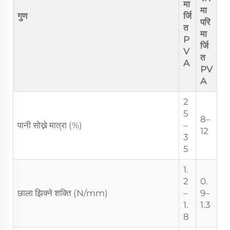
मा
मा
गुण
र्जि
परि
त
मा
P
र्जि
V
त
A
PV
A
2
5
8–
पानी सोख्ने मात्रा (%)
–
12
3
5
1.
2
0.
छाला झिक्ने शक्ति (N/mm)
–
9–
1.
1.3
8