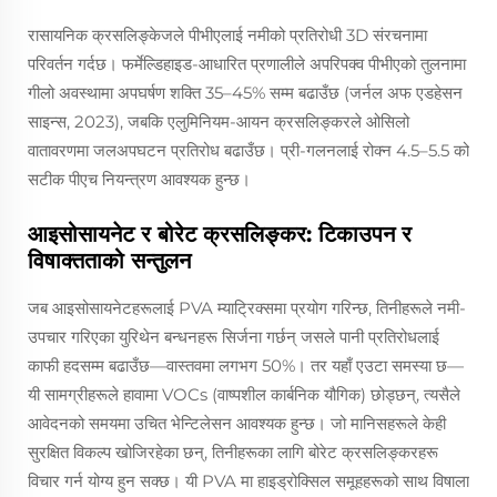
रासायनिक क्रसलिङ्केजले पीभीएलाई नमीको प्रतिरोधी 3D संरचनामा
परिवर्तन गर्दछ। फर्मेल्डिहाइड-आधारित प्रणालीले अपरिपक्व पीभीएको तुलनामा
गीलो अवस्थामा अपघर्षण शक्ति 35–45% सम्म बढाउँछ (जर्नल अफ एडहेसन
साइन्स, 2023), जबकि एलुमिनियम-आयन क्रसलिङ्करले ओसिलो
वातावरणमा जलअपघटन प्रतिरोध बढाउँछ। प्री-गलनलाई रोक्न 4.5–5.5 को
सटीक पीएच नियन्त्रण आवश्यक हुन्छ।
आइसोसायनेट र बोरेट क्रसलिङ्कर: टिकाउपन र
विषाक्तताको सन्तुलन
जब आइसोसायनेटहरूलाई PVA म्याट्रिक्समा प्रयोग गरिन्छ, तिनीहरूले नमी-
उपचार गरिएका युरिथेन बन्धनहरू सिर्जना गर्छन् जसले पानी प्रतिरोधलाई
काफी हदसम्म बढाउँछ—वास्तवमा लगभग 50%। तर यहाँ एउटा समस्या छ—
यी सामग्रीहरूले हावामा VOCs (वाष्पशील कार्बनिक यौगिक) छोड्छन्, त्यसैले
आवेदनको समयमा उचित भेन्टिलेसन आवश्यक हुन्छ। जो मानिसहरूले केही
सुरक्षित विकल्प खोजिरहेका छन्, तिनीहरूका लागि बोरेट क्रसलिङ्करहरू
विचार गर्न योग्य हुन सक्छ। यी PVA मा हाइड्रोक्सिल समूहहरूको साथ विषाला