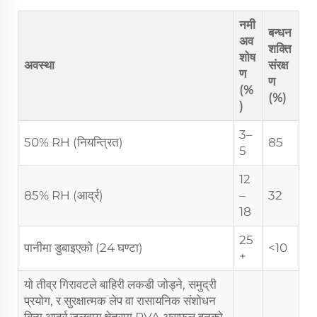
नमी
बन्धन
अव
शक्ति
शोष
अवस्था
संरक्ष
ण
ण
(%
(%)
)
3–
50% RH (नियन्त्रित)
85
5
12
85% RH (आर्द्र)
–
32
18
25
पानीमा डुबाइएको (24 घण्टा)
<10
+
यो तीव्र गिरावटले बाहिरी लकडी जोड्ने, समुद्री
प्रयोग, र सुरक्षात्मक लेप वा रासायनिक संशोधन