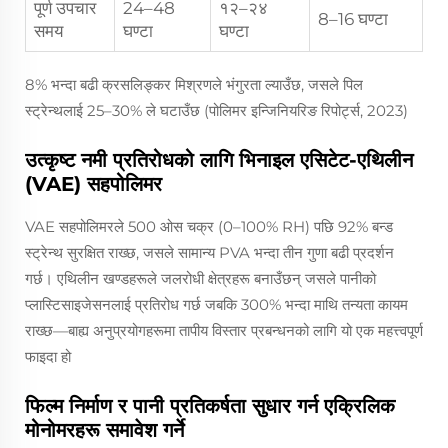
पूर्ण उपचार
24–48
१२–२४
8–16 घण्टा
समय
घण्टा
घण्टा
8% भन्दा बढी क्रसलिङ्कर मिश्रणले भंगुरता ल्याउँछ, जसले पिल
स्ट्रेन्थलाई 25–30% ले घटाउँछ (पोलिमर इन्जिनियरिङ रिपोर्ट्स, 2023)
उत्कृष्ट नमी प्रतिरोधको लागि भिनाइल एसिटेट-एथिलीन
(VAE) सहपोलिमर
VAE सहपोलिमरले 500 ओस चक्र (0–100% RH) पछि 92% बन्ड
स्ट्रेन्थ सुरक्षित राख्छ, जसले सामान्य PVA भन्दा तीन गुणा बढी प्रदर्शन
गर्छ। एथिलीन खण्डहरूले जलरोधी क्षेत्रहरू बनाउँछन् जसले पानीको
प्लास्टिसाइजेसनलाई प्रतिरोध गर्छ जबकि 300% भन्दा माथि तन्यता कायम
राख्छ—बाह्य अनुप्रयोगहरूमा तापीय विस्तार प्रबन्धनको लागि यो एक महत्त्वपूर्ण
फाइदा हो
फिल्म निर्माण र पानी प्रतिकर्षता सुधार गर्न एक्रिलिक
मोनोमरहरू समावेश गर्ने