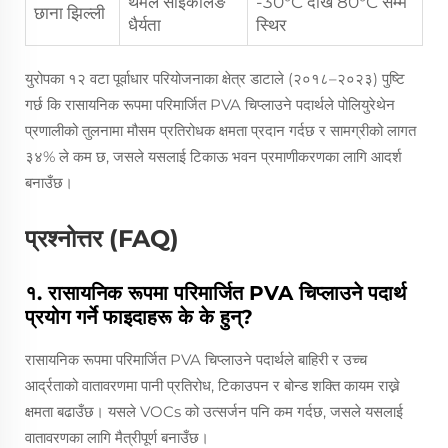
थर्मल साइकलिङ
-30°C देखि 80°C सम्म
छाना झिल्ली
धैर्यता
स्थिर
युरोपका १२ वटा पूर्वाधार परियोजनाका क्षेत्र डाटाले (२०१८–२०२३) पुष्टि
गर्छ कि रासायनिक रूपमा परिमार्जित PVA चिप्लाउने पदार्थले पोलियुरेथेन
प्रणालीको तुलनामा मौसम प्रतिरोधक क्षमता प्रदान गर्दछ र सामग्रीको लागत
३४% ले कम छ, जसले यसलाई टिकाऊ भवन प्रमाणीकरणका लागि आदर्श
बनाउँछ।
प्रश्नोत्तर (FAQ)
१. रासायनिक रूपमा परिमार्जित PVA चिप्लाउने पदार्थ
प्रयोग गर्ने फाइदाहरू के के हुन्?
रासायनिक रूपमा परिमार्जित PVA चिप्लाउने पदार्थले बाहिरी र उच्च
आर्द्रताको वातावरणमा पानी प्रतिरोध, टिकाउपन र बोन्ड शक्ति कायम राख्ने
क्षमता बढाउँछ। यसले VOCs को उत्सर्जन पनि कम गर्दछ, जसले यसलाई
वातावरणका लागि मैत्रीपूर्ण बनाउँछ।