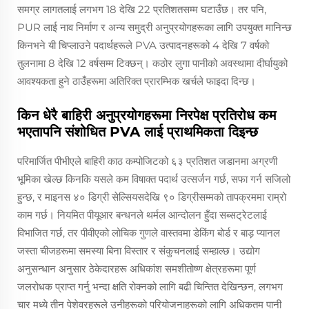
समग्र लागतलाई लगभग 18 देखि 22 प्रतिशतसम्म घटाउँछ। तर पनि,
PUR लाई नाव निर्माण र अन्य समुद्री अनुप्रयोगहरूका लागि उपयुक्त मानिन्छ
किनभने यी चिप्लाउने पदार्थहरूले PVA उत्पादनहरूको 4 देखि 7 वर्षको
तुलनामा 8 देखि 12 वर्षसम्म टिक्छन्। कठोर लुगा पानीको अवस्थामा दीर्घायुको
आवश्यकता हुने ठाउँहरूमा अतिरिक्त प्रारम्भिक खर्चले फाइदा दिन्छ।
किन धेरै बाहिरी अनुप्रयोगहरूमा निरपेक्ष प्रतिरोध कम
भएतापनि संशोधित PVA लाई प्राथमिकता दिइन्छ
परिमार्जित पीभीएले बाहिरी काठ कम्पोजिटको ६३ प्रतिशत जडानमा अग्रणी
भूमिका खेल्छ किनकि यसले कम विषाक्त पदार्थ उत्सर्जन गर्छ, सफा गर्न सजिलो
हुन्छ, र माइनस ४० डिग्री सेल्सियसदेखि ९० डिग्रीसम्मको तापक्रममा राम्रो
काम गर्छ। नियमित पीयूआर बन्धनले थर्मल आन्दोलन हुँदा सब्सट्रेटलाई
विभाजित गर्छ, तर पीवीएको लोचिक गुणले वास्तवमा डेकिंग बोर्ड र बाड़ प्यानल
जस्ता चीजहरूमा समस्या बिना विस्तार र संकुचनलाई सम्हाल्छ। उद्योग
अनुसन्धान अनुसार ठेकेदारहरू अधिकांश समशीतोष्ण क्षेत्रहरूमा पूर्ण
जलरोधक प्राप्त गर्नु भन्दा क्षति रोक्नको लागि बढी चिन्तित देखिन्छन, लगभग
चार मध्ये तीन पेशेवरहरूले उनीहरूको परियोजनाहरूको लागि अधिकतम पानी