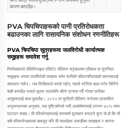
बिना आर्द्र जलवायु क्षेत्रमा PVA असफल हुनुको
कारण बताउँछ।
PVA चिपचिपाहरूको पानी प्रतिरोधकता
बढाउनका लागि रासायनिक संशोधन रणनीतिहरू
PVA चिपचिपा सूत्रहरूमा जलविरोधी कार्यात्मक
समूहहरू समावेश गर्नु
निर्माताहरूले पोलिभिनाइल एसिटेट पोलिमर श्रृंखलामा एल्किल वा सुगन्धित
समूहहरू जस्ता जलविरोधी तत्वहरू थपेर पानीको संवेदनशीलताको समस्यालाई
समाधान गर्छन्। जब तिनीहरूले यस्तो गर्छन्, यसले स्टेरिक बाधा भनेर चिनिने
केही बनाउँछ जसले मूलत: पदार्थसँग बाँध्ने प्रयास गर्दै गरेका पानीका
अणुहरूलाई बाधा पुर्‍याउँछ। २०१२ मा युरोपेली पोलिमर जर्नलमा प्रकाशित
अनुसन्धानका अनुसार, यस दृष्टिकोणले नमी अवशोषणलाई लगभग ४०% सम्म
घटाउन सक्छ। यी परिवर्तनहरूलाई वास्तवमै मूल्यवान बनाउने कुरा यो हो कि यी
सबै परिमार्जनहरूका बाबजुद पनि यी पदार्थहरू लकडीका सतहहरू र कागज