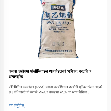
कपडा उद्योगमा पोलीभिनाइल अल्कोहलको भूमिका: प्रवृत्ति र
अन्तरदृष्टि
पोलिभिनिल अल्कोहल (PVA) कपडा उपयोगितामा उपयोगी भूमिका खेल्न आएको
छ। सँधै जस्तै यो ब्लगले PVA र कपडामा PVA को अन्य विभिन्न
अनुप्रयोगहरू साथै कपडाहरूमा PVA को भविष्यलाई आकार दिन जिम्मेवार
प्रवृत्तिहरूमा केन्द्रित हुनेछ। कामको रूपमा ...
थप हेर्नुहोस्