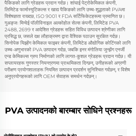
पैकिङको लागि ग्रेडहरू प्रदान गर्दछ। शांघाई पेट्रोकेमिकल कंपनी,
लिमिटेड फार्मास्युटिकल्स र खाद्य पैकिङको लागि उच्च-शुद्धताको PVAमा
विशेषज्ञता राख्दछ, ISO 9001 र FDA सर्टिफिकेटहरूमा प्रमाणित छ।
गुअङ्जः मिन्वेई पॉलीविनाइल अल्कोहोल सेल्स कंपनी, लिमिटेड PVA
2488, 2699 र आदेशित ग्रेडहरू सहित विविध उत्पादन श्रेणीका लागि
प्रसिद्ध छ, जसले दक्ष लौहाक्रमण द्वारा वैश्विक पठाउन सुरक्षित गर्दछ।
सिनोपेक यिझ्हेंग केमिकल फाइबर कंपनी, लिमिटेड औद्योगिक कोटिंगको लागि
उच्च-अणुभारको PVA उत्पादन गर्दछ, जबकि इनर मंगोलिया जुन्झेंग एनर्जी
एन्ड केमिकल्स ग्रुप निर्माणको लागि लागत-कुशल ग्रेडहरू प्रदान गर्दछ। यी
सप्लायरहरू गुणस्तर नियन्त्रणमा प्राथमिकता दिन्छन्, उनीहरूको अग्रणी
परीक्षण प्रयोगशालाहरू नियमित उत्पादन प्रदर्शन सुनिश्चित गर्दछन्, र विशेष
अनुप्रयोगहरूको लागि OEM सेवाहरू समर्थन गर्दछन्।
PVA उत्पादनको बारम्बार सोधिने प्रश्नहरू
पोलीविनाइल अल्कोहल (PVA) को प्रयोग के हो?