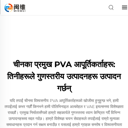
चीनका प्रमुख PVA आपूर्तिकर्ताहरू:
तिनीहरूले गुणस्तरीय उत्पादनहरू उत्पादन
गर्छन्
यदि तपाईं चीनमा विश्वसनीय PVA आपूर्तिकर्ताहरूको खोजीमा हुनुहुन्छ भने, हामी
तपाईंलाई कभर गर्छौं किनभने हामी पोलिभिनाइल अल्कोहल र VAE इमल्सनमा विशेषज्ञता
राख्छौं। प्रमुख निर्मातासँगको हाम्रो सहकार्यले गुणस्तरमा ध्यान केन्द्रित गर्दै विभिन्न
उत्पादनहरूमा मद्दत गर्दछ। हाम्रो विशेषज्ञ चयन सेवाहरूले तपाईंलाई राम्रो मूल्यका
समाधानहरू प्रदान गर्न सक्षम बनाउँछ र यसलाई हाम्रो ग्राहक सन्तोष र विश्वसनीयता