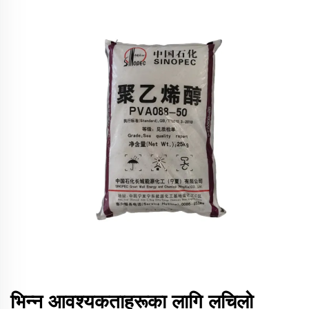
भिन्न आवश्यकताहरूका लागि लचिलो