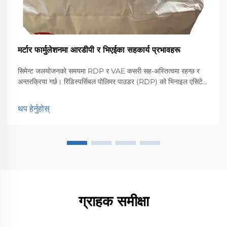
मर्टार फार्मुलेशनमा आरडीपी र भिएईका सहकार्य प्रभावहरू
सिमेन्ट जलयोजनको समयमा RDP र VAE कसरी सह-अस्तित्वमा रहन्छ र
अन्तरक्रिया गर्छ। रिडिस्पर्सिबल पोलिमर पाउडर (RDP) को भिनाइल एसिटेट
एथिलिन (VAE) कोपोलिमरसँगको संयोजन सिमेन्ट पानीसँग मिसिएको बेला धेरै
राम्रोसँग काम गर्दछ। एकपटक सुख्खा मिश्रण नम हुन्छ, त्यसपछि...
थप हेर्नुहोस्
ग्राहक समीक्षा