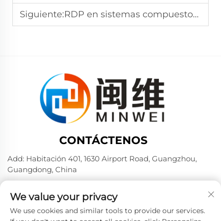
Siguiente:
RDP en sistemas compuestos de aislamiento térmico exterior (ETICS)
CONTÁCTENOS
Add: Habitación 401, 1630 Airport Road, Guangzhou,
Guangdong, China
Tel.:
+86 02036309000
We value your privacy
Por teléfono / Wechat / WhatsApp:
+86 15180199394
+86 18475997413
We use cookies and similar tools to provide our services.