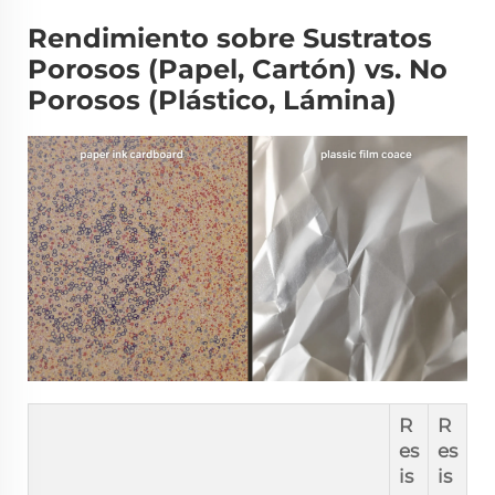
Rendimiento sobre Sustratos
Porosos (Papel, Cartón) vs. No
Porosos (Plástico, Lámina)
R
R
es
es
is
is