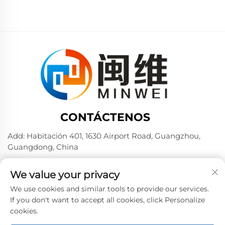
CONTÁCTENOS
Add: Habitación 401, 1630 Airport Road, Guangzhou,
Guangdong, China
Tel:
+86 02036309000
We value your privacy
Por teléfono / Wechat / WhatsApp:
+86 15180199394
+86 18475997413
We use cookies and similar tools to provide our services.
If you don't want to accept all cookies, click Personalize
Correo electrónico:
[email protected]
cookies.