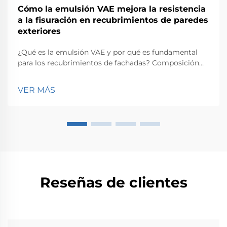
Cómo la emulsión VAE mejora la resistencia
a la fisuración en recubrimientos de paredes
exteriores
¿Qué es la emulsión VAE y por qué es fundamental
para los recubrimientos de fachadas? Composición
de la emulsión VAE y su relevancia en aplicaciones
arquitectónicas. La emulsión VAE (acetato de vinilo-
VER MÁS
etileno) es un copolímero en base acuosa sintetizado
a partir de acetato de vinilo y eti...
Reseñas de clientes