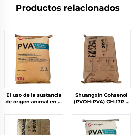
Productos relacionados
El uso de la sustancia
Shuangxin Gohsenol
de origen animal en el
(PVOH·PVA) GH-17R y
producto se debe a la
su derivados
composición de la
sustancia de origen
animal.