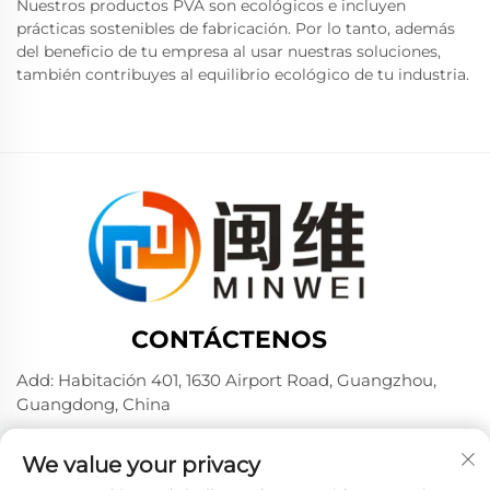
Nuestros productos PVA son ecológicos e incluyen
prácticas sostenibles de fabricación. Por lo tanto, además
del beneficio de tu empresa al usar nuestras soluciones,
también contribuyes al equilibrio ecológico de tu industria.
CONTÁCTENOS
Add: Habitación 401, 1630 Airport Road, Guangzhou,
Guangdong, China
Tel:
+86 02036309000
We value your privacy
Por teléfono / Wechat / WhatsApp: