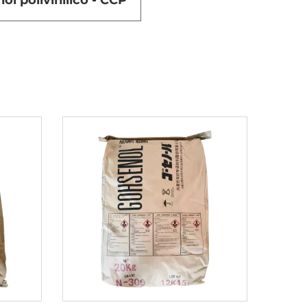
ol polivinílico - CCP