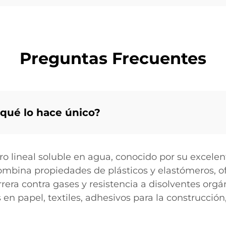
% y el contenido
 glucosa en el
 de la planta es
Preguntas Frecuentes
y qué lo hace único?
ero lineal soluble en agua, conocido por su excele
ombina propiedades de plásticos y elastómeros, o
ra contra gases y resistencia a disolventes orgáni
n papel, textiles, adhesivos para la construcción