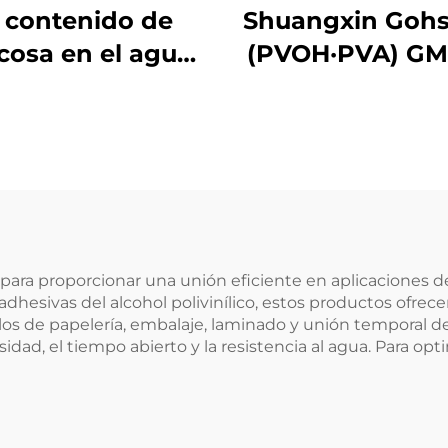
l contenido de
Shuangxin Gohs
cosa en el agua
(PVOH·PVA) GM
s de 0,5% y el
contenido de
cosa en el agua
la planta es de
% y el contenido
 glucosa en el
 de la planta es
ara proporcionar una unión eficiente en aplicaciones de 
dhesivas del alcohol polivinílico, estos productos ofre
de 0,5% y el
los de papelería, embalaje, laminado y unión temporal de
contenido de
idad, el tiempo abierto y la resistencia al agua. Para opt
cosa en el agua
la planta es de