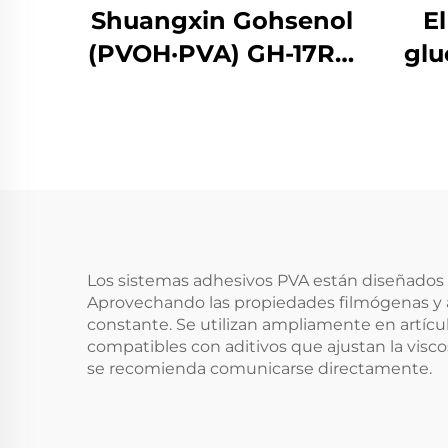
Shuangxin Gohsenol
E
(PVOH·PVA) GH-17R y
glu
su derivados
e
glu
de 
0,5
de
agua
Los sistemas adhesivos PVA están diseñados p
Aprovechando las propiedades filmógenas y a
constante. Se utilizan ampliamente en artícu
compatibles con aditivos que ajustan la viscos
se recomienda comunicarse directamente.
glu
de 