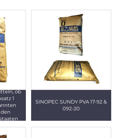
ird die
teln, ob
bsatz 1
SINOPEC SUNDY PVA 17-92 &
annten
092-20
 den
dstaaten
den.