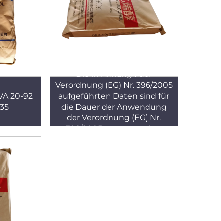
Die in Anhang I der
Verordnung (EG) Nr. 396/2005
A 20-92
aufgeführten Daten sind für
35
die Dauer der Anwendung
der Verordnung (EG) Nr.
396/2005 zu verwenden.