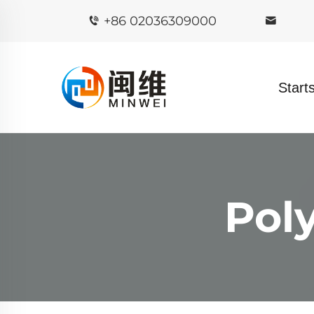
+86 02036309000
Starts
Poly