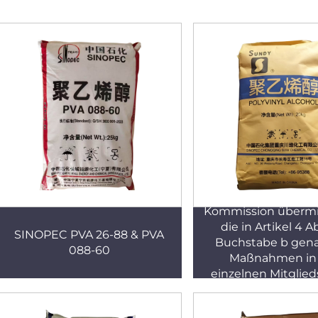
Die Kommission w
Kommission übermit
die in Artikel 4 A
SINOPEC PVA 26-88 & PVA
Buchstabe b gen
088-60
Maßnahmen in
einzelnen Mitglie
angewandt wer