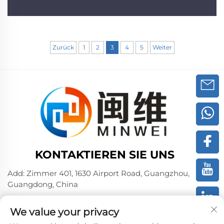
Zurück
1
2
3
4
5
Weiter
KONTAKTIEREN SIE UNS
Add: Zimmer 401, 1630 Airport Road, Guangzhou,
Guangdong, China
Tel.:
+86 02036309000
We value your privacy
Telefon/Wechat/WhatsAPP: