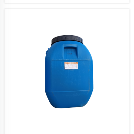
synthetisches Polymer, das eine hohe
Zugfestigkeit, Flexibilität und hervorragende
Filmformungseigenschaften aufweist. ...