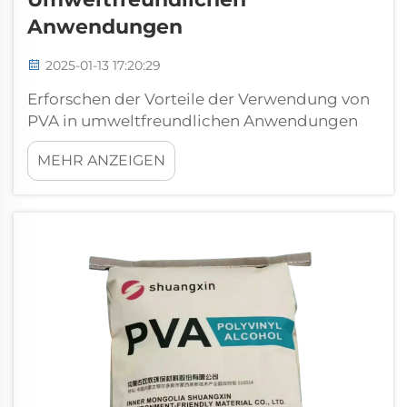
Anwendungen
2025-01-13 17:20:29
Erforschen der Vorteile der Verwendung von
PVA in umweltfreundlichen Anwendungen
Einführung in Polyvinylalkohol (PVA) Was ist
MEHR ANZEIGEN
Polyvinylalkohol? Polyvinylalkohol (PVA) ist
ein synthetisches Polymer, das in
verschiedenen Branchen aufgrund seiner u...