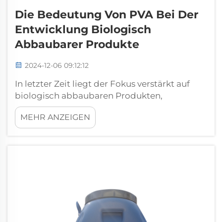
Die Bedeutung Von PVA Bei Der
Entwicklung Biologisch
Abbaubarer Produkte
2024-12-06 09:12:12
In letzter Zeit liegt der Fokus verstärkt auf
biologisch abbaubaren Produkten,
insbesondere aufgrund der jüngsten
MEHR ANZEIGEN
Einstellungsänderungen gegenüber
nachhaltigen Praktiken. Einer der wichtigsten
Werkstoffe, die diese Revolution auslösen, ist
Polyvinylalkohol (PVA). Dies ist ein...