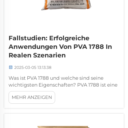
Fallstudien: Erfolgreiche
Anwendungen Von PVA 1788 In
Realen Szenarien
2025-03-05 13:13:38
Was ist PVA 1788 und welche sind seine
wichtigsten Eigenschaften? PVA 1788 ist eine
spezielle Variante von Polyvinylalkohol, die
MEHR ANZEIGEN
für ihre herausragenden
Filmbildungsfähigkeiten und Stabilität
geschätzt wird. Sie wird aufgrund dieser
Eigenschaften in chemischen und
industriellen Anwendungen weitgehend