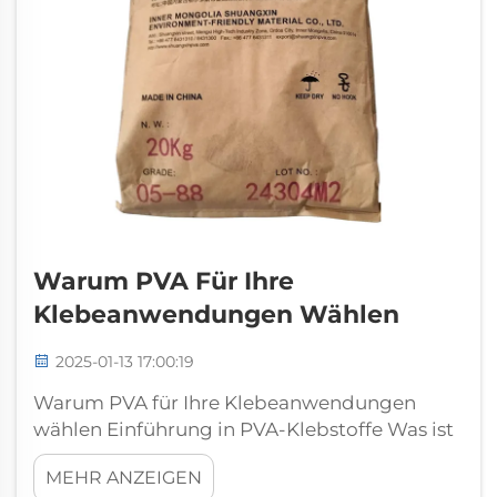
Warum PVA Für Ihre
Klebeanwendungen Wählen
2025-01-13 17:00:19
Warum PVA für Ihre Klebeanwendungen
wählen Einführung in PVA-Klebstoffe Was ist
PVA? Polyvinylacetat (PVA) ist ein
MEHR ANZEIGEN
renommierter Klebstoff, der aufgrund seiner