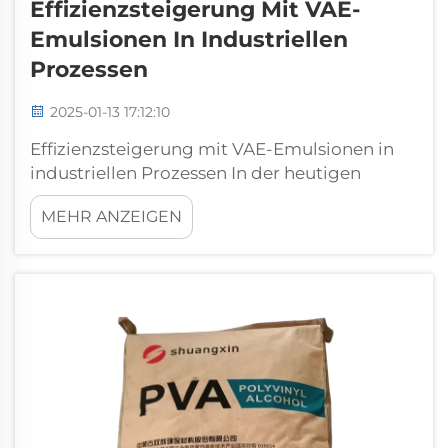
Effizienzsteigerung Mit VAE-
Emulsionen In Industriellen
Prozessen
2025-01-13 17:12:10
Effizienzsteigerung mit VAE-Emulsionen in
industriellen Prozessen In der heutigen
wettbewerbsintensiven Industrieumgebung
MEHR ANZEIGEN
streben Unternehmen kontinuierlich danach,
die Effizienz und Effektivität durch die
Einführung innovativer Materialien zu
verbessern. Ein bedeutender Akteur in d...