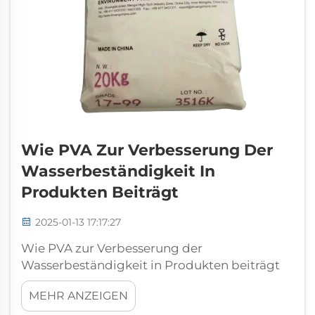
Wie PVA Zur Verbesserung Der
Wasserbeständigkeit In
Produkten Beiträgt
2025-01-13 17:17:27
Wie PVA zur Verbesserung der
Wasserbeständigkeit in Produkten beiträgt
Einführung in Polyvinylalkohol (PVA) Was ist
MEHR ANZEIGEN
PVA? Polyvinylalkohol (PVA) ist ein