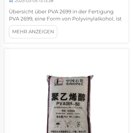
2025-03-05 13:13:38
Übersicht über PVA 2699 in der Fertigung
PVA 2699, eine Form von Polyvinylalkohol, ist
wegen seiner außergewöhnlichen
MEHR ANZEIGEN
Filmbildungseigenschaften und hoher
Löslichkeit in Wasser bekannt. Dieser
synthetische Polymer wird in verschiedenen
Fertigungsprozessen weitgehend eingesetzt
aufgrund seiner ...