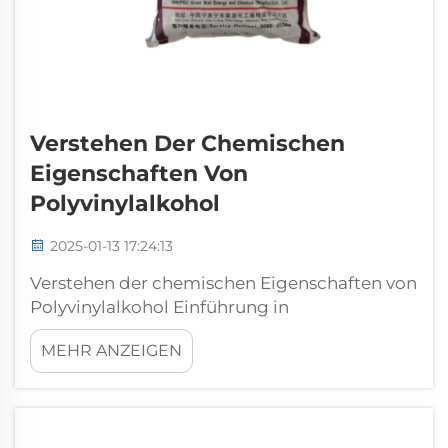
Verstehen Der Chemischen
Eigenschaften Von
Polyvinylalkohol
2025-01-13 17:24:13
Verstehen der chemischen Eigenschaften von
Polyvinylalkohol Einführung in
Polyvinylalkohol Definition und chemische
MEHR ANZEIGEN
Struktur Polyvinylalkohol (PVA) ist ein
synthetisches Polymer, das für seine
Vielseitigkeit und Umweltfreundlichkeit
bekannt ist. Es wird aus der Hydro...