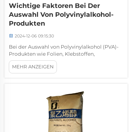
Wichtige Faktoren Bei Der
Auswahl Von Polyvinylalkohol-
Produkten
2024-12-06 09:15:30
Bei der Auswahl von Polyvinylalkohol (PVA)-
Produkten wie Folien, Klebstoffen,
Beschichtungen und anderen
MEHR ANZEIGEN
Polyvinylalkohol-Produkten ist es sehr
wichtig, die Gewichtsfaktoren zu verstehen,
die Ihnen dabei helfen, die richtige
Entscheidung für die Anwendung zu treffen.
Polyvinyl ist ein...