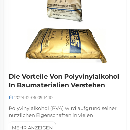
Die Vorteile Von Polyvinylalkohol
In Baumaterialien Verstehen
2024-12-06 09:14:10
Polyvinylalkohol (PVA) wird aufgrund seiner
nützlichen Eigenschaften in vielen
Baumaterialien verwendet. In diesem Artikel
MEHR ANZEIGEN
werden die wichtigsten Vorteile der