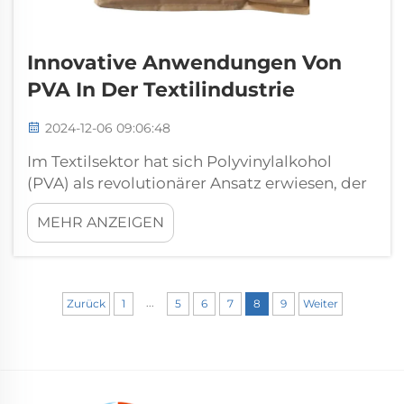
Innovative Anwendungen Von
PVA In Der Textilindustrie
2024-12-06 09:06:48
Im Textilsektor hat sich Polyvinylalkohol
(PVA) als revolutionärer Ansatz erwiesen, der
Stoffen sowohl Funktionalität als auch
MEHR ANZEIGEN
ästhetische Eigenschaften verleiht. Dieser
Artikel befasst sich mit der Anwendung von
PVA, dem Umfang und den Vorteilen in der
Textilanwendung ...
...
Zurück
1
5
6
7
8
9
Weiter