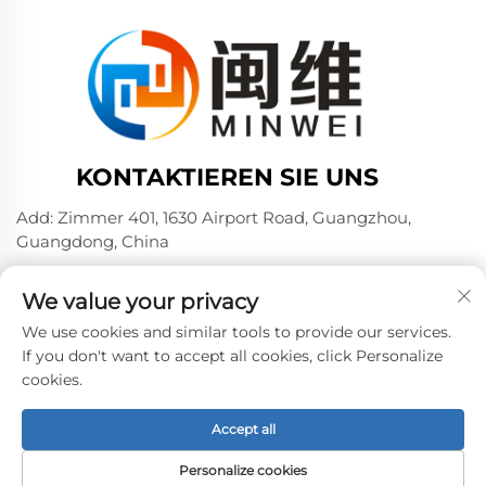
KONTAKTIEREN SIE UNS
Add: Zimmer 401, 1630 Airport Road, Guangzhou,
Guangdong, China
Tel.:
+86 02036309000
We value your privacy
Telefon/Wechat/WhatsAPP:
+86 15180199394
+86 18475997413
We use cookies and similar tools to provide our services.
If you don't want to accept all cookies, click Personalize
E-Mail:
[email protected]
cookies.
Accept all
Urheberrecht © 2024 Guangzhou Minwei PVA Sales Co.,
Ltd. -
Datenschutzrichtlinie
Personalize cookies