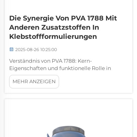
Die Synergie Von PVA 1788 Mit
Anderen Zusatzstoffen In
Klebstoffformulierungen
2025-08-26 10:25:00
Verständnis von PVA 1788: Kern-
Eigenschaften und funktionelle Rolle in
Klebstoffen PVA 1788 zählt zu jenen
MEHR ANZEIGEN
Schlüsselpolymeren, die bei der Herstellung
von Klebstoffen eingesetzt werden. Was
macht es so besonders? Es weist ein
ausgewogenes Verhältnis zwischen
Polyvinylalkohol-Struktur und … auf.