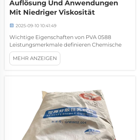
Auflösung Und Anwendungen
Mit Niedriger Viskosität
2025-09-10 10:41:49
Wichtige Eigenschaften von PVA 0588
Leistungsmerkmale definieren Chemische
Struktur und Molekulargewicht von PVA 0588
MEHR ANZEIGEN
Die Leistungsmerkmale von PVA 0588
hängen von seinem Molekulargewicht von
etwa 22.000 g pro Mol und dem
Polymerisationsgrad von nahezu 500
Einheiten ab. Diese n...