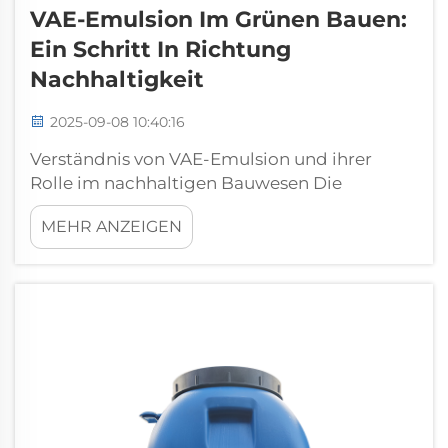
VAE-Emulsion Im Grünen Bauen:
Ein Schritt In Richtung
Nachhaltigkeit
2025-09-08 10:40:16
Verständnis von VAE-Emulsion und ihrer
Rolle im nachhaltigen Bauwesen Die
Bauindustrie weltweit verlagert ihren Fokus
MEHR ANZEIGEN
hin zu umweltfreundlicheren Materialien,
wodurch die VAE-Emulsion heutzutage eine
Schlüsselrolle bei nachhaltigen Bautechniken
spielt. Laut einigen jüngsten
Untersuchungen...