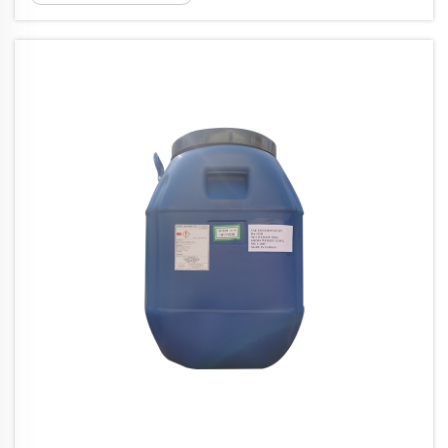
im Mörtel? Redispersibles Polymerpulver, oft
kurz als RDP bezeichnet, entsteht durch
Sprühtrocknung eines Polymers...