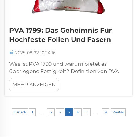
PVA 1799: Das Geheimnis Für
Hochfeste Folien Und Fasern
2025-08-22 10:24:16
Was ist PVA 1799 und warum bietet es
überlegene Festigkeit? Definition von PVA
1799: Der Polymer-Standard für
MEHR ANZEIGEN
Hochleistungsanwendungen. PVA 1799
zeichnet sich unter den Polyvinylalkohol-
Polymeren dadurch aus, dass es zu etwa 98–
99 % hydrolysiert wurde, mit sorgfältig
...
...
Zurück
1
3
4
5
6
7
9
Weiter
kontrolliertem...