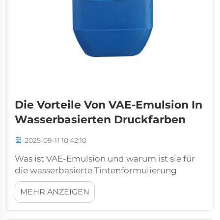
Die Vorteile Von VAE-Emulsion In
Wasserbasierten Druckfarben
2025-09-11 10:42:10
Was ist VAE-Emulsion und warum ist sie für
die wasserbasierte Tintenformulierung
unerlässlich Definition und Rolle der VAE-
MEHR ANZEIGEN
Emulsion in wasserbasierten Tintensystemen
VAE, die Abkürzung für Vinylacetat-Ethylen,
ist im Grunde eine Art wasserbasiertes