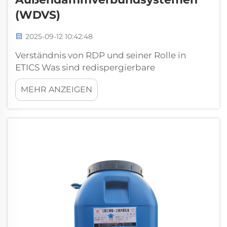
(WDVS)
2025-09-12 10:42:48
Verständnis von RDP und seiner Rolle in
ETICS Was sind redispergierbare
Polymerpulver (RDP)? Redispergierbare
MEHR ANZEIGEN
Polymerpulver, kurz RDP, entstehen durch
die Sprühtrocknung polymerer Emulsionen
und enthalten üblicherweise Bestandteile
wie Vinylacetat- oder Acrylcopolymerisate.
Mischen ...