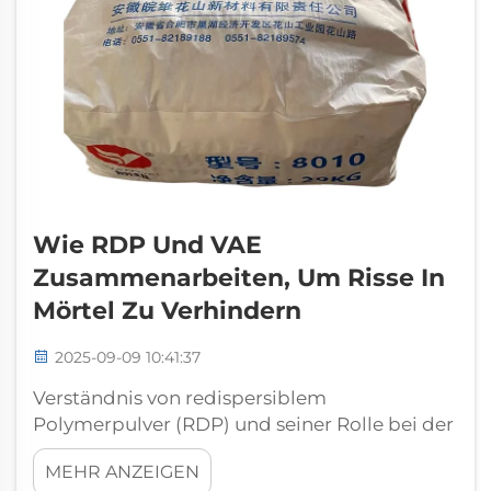
Wie RDP Und VAE
Zusammenarbeiten, Um Risse In
Mörtel Zu Verhindern
2025-09-09 10:41:37
Verständnis von redispersiblem
Polymerpulver (RDP) und seiner Rolle bei der
Rissbeständigkeit Was ist redispersibles
MEHR ANZEIGEN
Polymerpulver (RDP) und wie funktioniert es