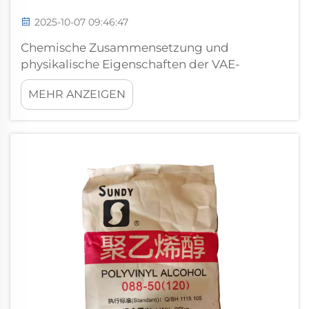
2025-10-07 09:46:47
Chemische Zusammensetzung und
physikalische Eigenschaften der VAE-
Emulsion VAE (Vinylacetat-Ethylen)-Emulsion
MEHR ANZEIGEN
ist ein wässriger Klebstoff, der durch
Copolymerisation von Vinylacetat- und
Ethylen-Monomeren hergestellt wird. Diese
Kombination ergibt ein flexibles,
feuchtigkeitsbeständiges Polymer...