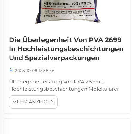
Die Überlegenheit Von PVA 2699
In Hochleistungsbeschichtungen
Und Spezialverpackungen
2025-10-08 13:58:46
Überlegene Leistung von PVA 2699 in
Hochleistungsbeschichtungen Molekularer
Aufbau hinter der optischen Klarheit und
MEHR ANZEIGEN
Festigkeit von PVA 2699 Die besondere
Struktur von PVA 2699 weist hydroxylgruppen
auf, die regelmäßig über das gesamte
Molekül verteilt sind zusammen mit...