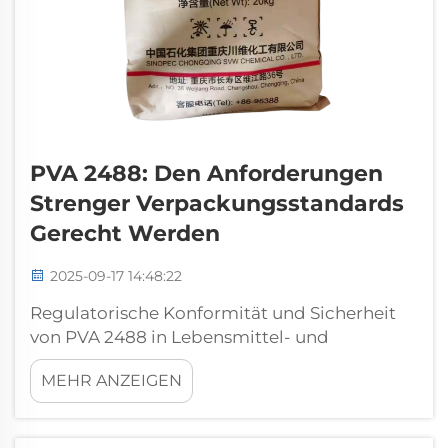
PVA 2488: Den Anforderungen
Strenger Verpackungsstandards
Gerecht Werden
2025-09-17 14:48:22
Regulatorische Konformität und Sicherheit
von PVA 2488 in Lebensmittel- und
Pharmaverpackungen FDA-Zulassung und
MEHR ANZEIGEN
GRAS-Status von PVA 2488 in
Lebensmittelverpackungen Die FDA hat PVA
2488 seit 2022 den GRAS-Status (Allgemein