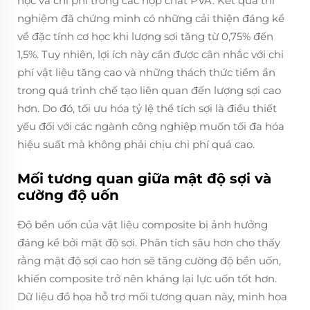
học và chi phí trong các hợp chất PVA. Kết quả thí
nghiệm đã chứng minh có những cải thiện đáng kể
về đặc tính cơ học khi lượng sợi tăng từ 0,75% đến
1,5%. Tuy nhiên, lợi ích này cần được cân nhắc với chi
phí vật liệu tăng cao và những thách thức tiềm ẩn
trong quá trình chế tạo liên quan đến lượng sợi cao
hơn. Do đó, tối ưu hóa tỷ lệ thể tích sợi là điều thiết
yếu đối với các ngành công nghiệp muốn tối đa hóa
hiệu suất mà không phải chịu chi phí quá cao.
Mối tương quan giữa mật độ sợi và
cường độ uốn
Độ bền uốn của vật liệu composite bị ảnh hưởng
đáng kể bởi mật độ sợi. Phân tích sâu hơn cho thấy
rằng mật độ sợi cao hơn sẽ tăng cường độ bền uốn,
khiến composite trở nên kháng lại lực uốn tốt hơn.
Dữ liệu đồ họa hỗ trợ mối tương quan này, minh họa