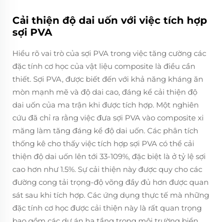
Cải thiện độ dai uốn với việc tích hợp
sợi PVA
Hiểu rõ vai trò của sợi PVA trong việc tăng cường các
đặc tính cơ học của vật liệu composite là điều cần
thiết. Sợi PVA, được biết đến với khả năng kháng ăn
mòn mạnh mẽ và độ dai cao, đáng kể cải thiện độ
dai uốn của ma trận khi được tích hợp. Một nghiên
cứu đã chỉ ra rằng việc đưa sợi PVA vào composite xi
măng làm tăng đáng kể độ dai uốn. Các phân tích
thống kê cho thấy việc tích hợp sợi PVA có thể cải
thiện độ dai uốn lên tới 33-109%, đặc biệt là ở tỷ lệ sợi
cao hơn như 1.5%. Sự cải thiện này được quy cho các
đường cong tải trọng-độ võng đầy đủ hơn được quan
sát sau khi tích hợp. Các ứng dụng thực tế mà những
đặc tính cơ học được cải thiện này là rất quan trọng
bao gồm các dự án hạ tầng trong môi trường biển,