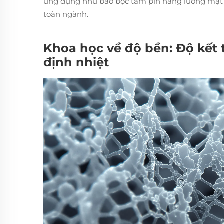
ứng dụng như bao bọc tấm pin năng lượng mặt t
toàn ngành.
Khoa học về độ bền: Độ kết t
định nhiệt