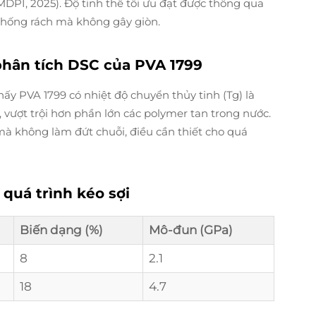
MDPI, 2025). Độ tinh thể tối ưu đạt được thông qua
chống rách mà không gây giòn.
 phân tích DSC của PVA 1799
hấy PVA 1799 có nhiệt độ chuyển thủy tinh (Tg) là
, vượt trội hơn phần lớn các polymer tan trong nước.
mà không làm đứt chuỗi, điều cần thiết cho quá
quá trình kéo sợi
Biến dạng (%)
Mô-đun (GPa)
8
2.1
18
4.7