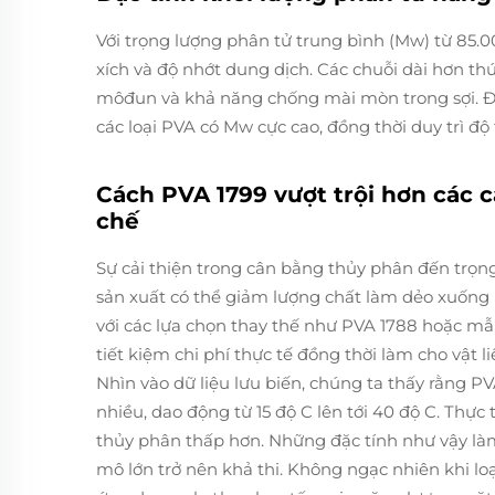
Với trọng lượng phân tử trung bình (Mw) từ 85.0
xích và độ nhớt dung dịch. Các chuỗi dài hơn thú
môđun và khả năng chống mài mòn trong sợi. Đặ
các loại PVA có Mw cực cao, đồng thời duy trì đ
Cách PVA 1799 vượt trội hơn các 
chế
Sự cải thiện trong cân bằng thủy phân đến trọn
sản xuất có thể giảm lượng chất làm dẻo xuống
với các lựa chọn thay thế như PVA 1788 hoặc m
tiết kiệm chi phí thực tế đồng thời làm cho vật l
Nhìn vào dữ liệu lưu biến, chúng ta thấy rằng 
nhiều, dao động từ 15 độ C lên tới 40 độ C. Thực
thủy phân thấp hơn. Những đặc tính như vậy là
mô lớn trở nên khả thi. Không ngạc nhiên khi lo