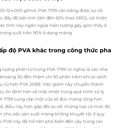
00-124.000 g/mol, PVA 1799 cân bằng được sự rối
c đẩy độ kết tinh (lên đến 65% theo XRD), cải thiện
c tính này ngăn ngừa hiện tượng gãy giòn thấy ở
ộ trong suốt trên 90% ở dạng màng.
cấp độ PVA khác trong công thức pha
g lượng phân tử trong PVA 1799 có nghĩa là các nhà
 khoảng 30 đến thậm chí 50 phần trăm khi so sánh
ẫu cũ hơn PVA 2088. Việc giảm này chuyển thành
iệu ổn định hơn về mặt nhiệt trong quá trình xử lý.
PVA 1799 cung cấp một cửa sổ đúc màng rộng hơn
 tế, điều này hơn gấp đôi so với những loại có mức độ
m cho việc sản xuất màng không khuyết tật ở quy
ại PVA này đã trở nên phổ biến đến vậy trong các