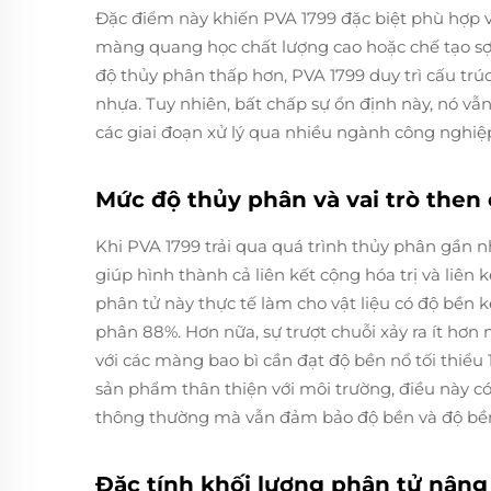
Đặc điểm này khiến PVA 1799 đặc biệt phù hợp v
màng quang học chất lượng cao hoặc chế tạo sợi
độ thủy phân thấp hơn, PVA 1799 duy trì cấu tr
nhựa. Tuy nhiên, bất chấp sự ổn định này, nó vẫ
các giai đoạn xử lý qua nhiều ngành công nghiệ
Mức độ thủy phân và vai trò then
Khi PVA 1799 trải qua quá trình thủy phân gần n
giúp hình thành cả liên kết cộng hóa trị và liên
phân tử này thực tế làm cho vật liệu có độ bền 
phân 88%. Hơn nữa, sự trượt chuỗi xảy ra ít hơn n
với các màng bao bì cần đạt độ bền nổ tối thiểu
sản phẩm thân thiện với môi trường, điều này có
thông thường mà vẫn đảm bảo độ bền và độ bền
Đặc tính khối lượng phân tử nâng