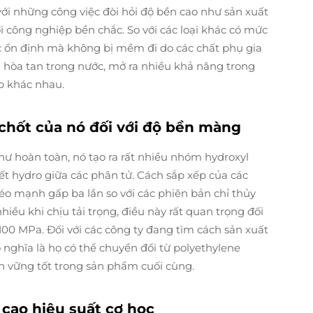
ới những công việc đòi hỏi độ bền cao như sản xuất
 công nghiệp bền chắc. So với các loại khác có mức
úc ổn định mà không bị mềm đi do các chất phụ gia
n hòa tan trong nước, mở ra nhiều khả năng trong
p khác nhau.
 chốt của nó đối với độ bền màng
hư hoàn toàn, nó tạo ra rất nhiều nhóm hydroxyl
 kết hydro giữa các phân tử. Cách sắp xếp của các
kéo mạnh gấp ba lần so với các phiên bản chỉ thủy
hiều khi chịu tải trọng, điều này rất quan trọng đối
 100 MPa. Đối với các công ty đang tìm cách sản xuất
 nghĩa là họ có thể chuyển đổi từ polyethylene
 vững tốt trong sản phẩm cuối cùng.
 cao hiệu suất cơ học