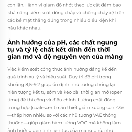
con lăn. Hành vi giảm độ nhớt theo lực cắt đảm bảo
khả năng kiểm soát dòng chảy và chống chảy xệ trên
các bề mặt thẳng đứng trong nhiều điều kiện khí
hậu khác nhau.
Ảnh hưởng của pH, các chất ngưng
tụ và tỷ lệ chất kết dính đến thời
gian mở và độ nguyên vẹn của màng
Việc kiểm soát công thức ảnh hưởng đáng kể đến
quá trình xử lý và hiệu suất. Duy trì độ pH trong
khoảng 8,5–9,2 giúp ổn định nhũ tương chống lại
hiện tượng kết tụ sớm và kéo dài thời gian mở (open
time) để thi công và điều chỉnh. Lượng chất đồng
trùng hợp (coalescent) cần thiết giảm xuống còn ≤3%
—thấp hơn nhiều so với các nhũ tương VAE thông
thường—giúp giảm hàm lượng VOC mà không làm
ảnh hưởng đến tính liên tục của màng phủ, như