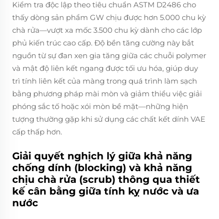
Kiểm tra độc lập theo tiêu chuẩn ASTM D2486 cho
thấy dòng sản phẩm GW chịu được hơn 5.000 chu kỳ
chà rửa—vượt xa mốc 3.500 chu kỳ dành cho các lớp
phủ kiến trúc cao cấp. Độ bền tăng cường này bắt
nguồn từ sự đan xen gia tăng giữa các chuỗi polymer
và mật độ liên kết ngang được tối ưu hóa, giúp duy
trì tính liên kết của màng trong quá trình làm sạch
bằng phương pháp mài mòn và giảm thiểu việc giải
phóng sắc tố hoặc xói mòn bề mặt—những hiện
tượng thường gặp khi sử dụng các chất kết dính VAE
cấp thấp hơn.
Giải quyết nghịch lý giữa khả năng
chống dính (blocking) và khả năng
chịu chà rửa (scrub) thông qua thiết
kế cân bằng giữa tính kỵ nước và ưa
nước