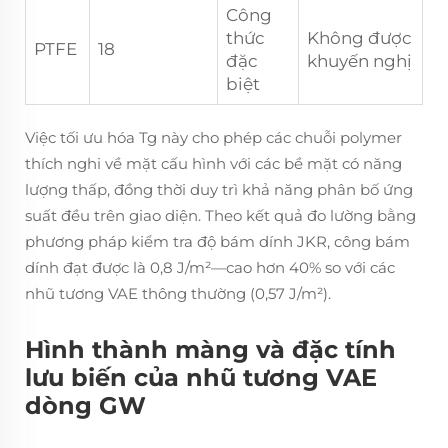
Công
thức
Không được
PTFE
18
đặc
khuyến nghị
biệt
Việc tối ưu hóa Tg này cho phép các chuỗi polymer
thích nghi về mặt cấu hình với các bề mặt có năng
lượng thấp, đồng thời duy trì khả năng phân bố ứng
suất đều trên giao diện. Theo kết quả đo lường bằng
phương pháp kiểm tra độ bám dính JKR, công bám
dính đạt được là 0,8 J/m²—cao hơn 40% so với các
nhũ tương VAE thông thường (0,57 J/m²).
Hình thành màng và đặc tính
lưu biến của nhũ tương VAE
dòng GW