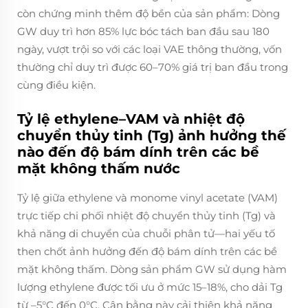
còn chứng minh thêm độ bền của sản phẩm: Dòng
GW duy trì hơn 85% lực bóc tách ban đầu sau 180
ngày, vượt trội so với các loại VAE thông thường, vốn
thường chỉ duy trì được 60–70% giá trị ban đầu trong
cùng điều kiện.
Tỷ lệ ethylene–VAM và nhiệt độ
chuyển thủy tinh (Tg) ảnh hưởng thế
nào đến độ bám dính trên các bề
mặt không thấm nước
Tỷ lệ giữa ethylene và monome vinyl acetate (VAM)
trực tiếp chi phối nhiệt độ chuyển thủy tinh (Tg) và
khả năng di chuyển của chuỗi phân tử—hai yếu tố
then chốt ảnh hưởng đến độ bám dính trên các bề
mặt không thấm. Dòng sản phẩm GW sử dụng hàm
lượng ethylene được tối ưu ở mức 15–18%, cho dải Tg
từ –5°C đến 0°C. Cân bằng này cải thiện khả năng