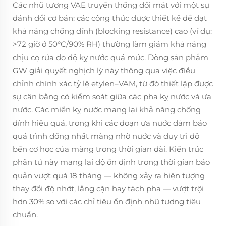
Các nhũ tương VAE truyền thống đối mặt với một sự
đánh đổi cơ bản: các công thức được thiết kế để đạt
khả năng chống dính (blocking resistance) cao (ví dụ:
>72 giờ ở 50°C/90% RH) thường làm giảm khả năng
chịu cọ rửa do độ kỵ nước quá mức. Dòng sản phẩm
GW giải quyết nghịch lý này thông qua việc điều
chỉnh chính xác tỷ lệ etylen–VAM, từ đó thiết lập được
sự cân bằng có kiểm soát giữa các pha kỵ nước và ưa
nước. Các miền kỵ nước mang lại khả năng chống
dính hiệu quả, trong khi các đoạn ưa nước đảm bảo
quá trình đồng nhất màng nhờ nước và duy trì độ
bền cơ học của màng trong thời gian dài. Kiến trúc
phân tử này mang lại độ ổn định trong thời gian bảo
quản vượt quá 18 tháng — không xảy ra hiện tượng
thay đổi độ nhớt, lắng cặn hay tách pha — vượt trội
hơn 30% so với các chỉ tiêu ổn định nhũ tương tiêu
chuẩn.