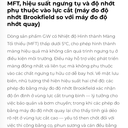
MFT, hiệu suất ngưng tụ và độ nhớt
phụ thuộc vào lực cắt (máy đo độ
nhớt Brookfield so với máy đo độ
nhớt quay)
Dòng sản phẩm GW có Nhiệt độ Hình thành Màng
Tối thiểu (MFT) thấp dưới 5°C, cho phép hình thành
màng hiệu quả mà không cần quá trình ngưng tụ ở
điều kiện môi trường. Điều này hỗ trợ việc phát triển
màng đồng nhất và liên tục mà không phụ thuộc
vào các chất ngưng tụ hữu cơ dễ bay hơi. Về mặt lưu
biến, nhũ tương thể hiện hiệu suất hai chế độ: các
phép đo bằng máy đo độ nhớt Brookfield xác nhận
độ ổn định ở vùng lực cắt trung bình — lý tưởng cho
việc bảo quản và bơm chuyển; trong khi các phép đo
bằng máy đo độ nhớt quay lại cho thấy tính giả dẻo
rõ rệt ở vùng lực cắt cao — yếu tố then chốt đối với
việc thi công bằng cọ, phun sương và cán đều bằng