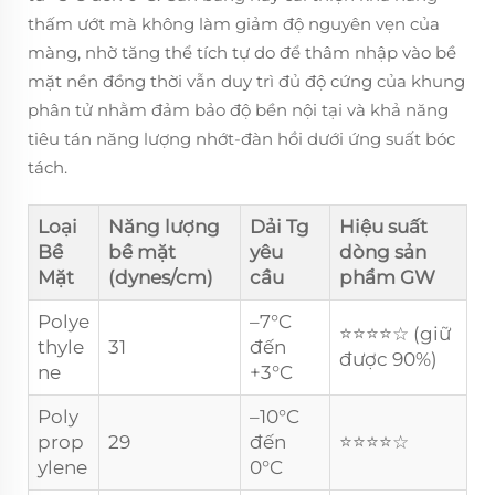
thấm ướt mà không làm giảm độ nguyên vẹn của
màng, nhờ tăng thể tích tự do để thâm nhập vào bề
mặt nền đồng thời vẫn duy trì đủ độ cứng của khung
phân tử nhằm đảm bảo độ bền nội tại và khả năng
tiêu tán năng lượng nhớt-đàn hồi dưới ứng suất bóc
tách.
Loại
Năng lượng
Dải Tg
Hiệu suất
Bề
bề mặt
yêu
dòng sản
Mặt
(dynes/cm)
cầu
phẩm GW
Polye
–7°C
⭐⭐⭐⭐☆ (giữ
thyle
31
đến
được 90%)
ne
+3°C
Poly
–10°C
prop
29
đến
⭐⭐⭐⭐☆
ylene
0°C