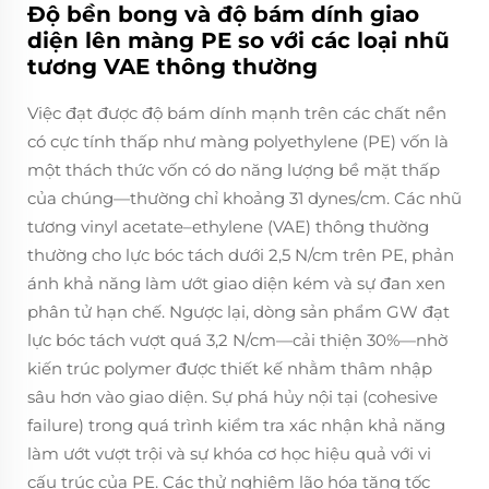
Độ bền bong và độ bám dính giao
diện lên màng PE so với các loại nhũ
tương VAE thông thường
Việc đạt được độ bám dính mạnh trên các chất nền
có cực tính thấp như màng polyethylene (PE) vốn là
một thách thức vốn có do năng lượng bề mặt thấp
của chúng—thường chỉ khoảng 31 dynes/cm. Các nhũ
tương vinyl acetate–ethylene (VAE) thông thường
thường cho lực bóc tách dưới 2,5 N/cm trên PE, phản
ánh khả năng làm ướt giao diện kém và sự đan xen
phân tử hạn chế. Ngược lại, dòng sản phẩm GW đạt
lực bóc tách vượt quá 3,2 N/cm—cải thiện 30%—nhờ
kiến trúc polymer được thiết kế nhằm thâm nhập
sâu hơn vào giao diện. Sự phá hủy nội tại (cohesive
failure) trong quá trình kiểm tra xác nhận khả năng
làm ướt vượt trội và sự khóa cơ học hiệu quả với vi
cấu trúc của PE. Các thử nghiệm lão hóa tăng tốc