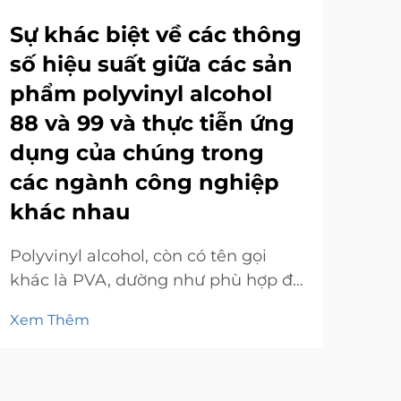
Sự khác biệt về các thông
Sự
số hiệu suất giữa các sản
Al
phẩm polyvinyl alcohol
ng
88 và 99 và thực tiễn ứng
Poly
dụng của chúng trong
là 
các ngành công nghiệp
đây
Xem
khác nhau
ứng
xem
Polyvinyl alcohol, còn có tên gọi
PVA
khác là PVA, dường như phù hợp để
liệu
sử dụng trong nhiều ngành công
Xem Thêm
nghiệp nhờ vào những đặc tính độc
đáo mà nó sở hữu. Bài viết này sau
đó sẽ tập trung phân tích các thông