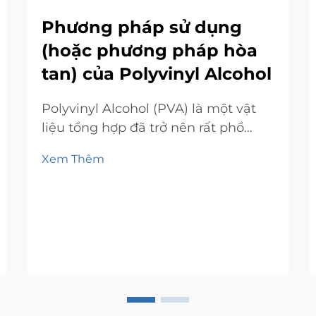
Phương pháp sử dụng
(hoặc phương pháp hòa
tan) của Polyvinyl Alcohol
Polyvinyl Alcohol (PVA) là một vật
liệu tổng hợp đã trở nên rất phổ
biến trong nhiều ngành công
Xem Thêm
nghiệp trên toàn thế giới. Bài viết
này mô tả cách PVA có thể được sử
dụng và hòa tan và mô tả các đặc
tính, ưu điểm và ứng dụng của nó
trong một...