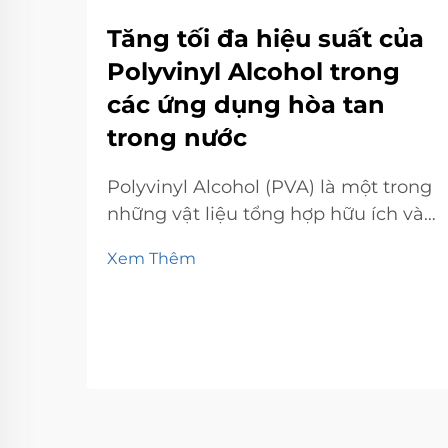
Tăng tối đa hiệu suất của
Polyvinyl Alcohol trong
các ứng dụng hòa tan
trong nước
Polyvinyl Alcohol (PVA) là một trong
những vật liệu tổng hợp hữu ích và
đa dụng nhất, tương đối dễ sử dụng
Xem Thêm
trong nhiều công thức và ứng dụng
dựa trên nước. Bài viết này thảo
luận về các đặc điểm nổi bật của
PVA, các lĩnh vực ứng dụng của
PVA...