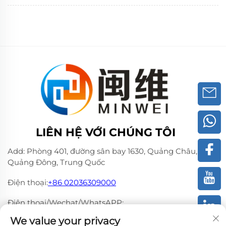
LIÊN HỆ VỚI CHÚNG TÔI
Add: Phòng 401, đường sân bay 1630, Quảng Châu,
Quảng Đông, Trung Quốc
Điện thoại:
+86 02036309000
Điện thoại/Wechat/WhatsAPP:
+86 15180199394
+86 18475997413
We value your privacy