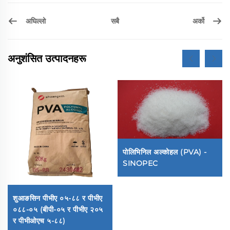
अघिल्लो
अर्को
सबै
अनुशंसित उत्पादनहरू
पोलिभिनिल अल्कोहल (PVA) -
SINOPEC
शुआङसिन पीभीए ०५-८८ र पीभीए
०८८-०५ (बीपी-०५ र पीभीए २०५
र पीभीओएच ५-८८)