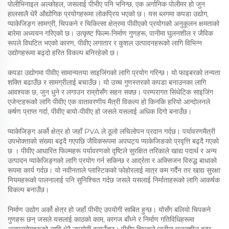
पोलीभिनाइल अल्कोहल, जसलाई पीभीए पनि भनिन्छ, एक अर्गानिक पोलीमर हो जुन
हालसालै धेरै औद्योगिक प्रयोगहरूमा लोकप्रिय भएको छ। यस ब्लगमा कपडा उद्योग,
प्याकेजिङ्ग सामग्री, चिपकने र चिकित्सा क्षेत्रमा पीवीएको प्रयोगको अनुकूलन क्षमताको
बारेमा अध्ययन गरिएको छ। उत्कृष्ट फिल्म-निर्माण गुणहरू, पानीमा घुलनशील र जैविक
रूपले विघटित भएको कारण, पीवीए लगातार र कुशल उत्पादनहरूको लागि विभिन्न
उद्योगहरूमा बढ्दो हरित विकल्प बनिरहेको छ।
कपडा उद्योगमा पीवीए सामान्यतया साइजिंगको लागि प्रयोग गरिन्छ। यो फाइबरको तन्यता
शक्ति बढाउँछ र सामग्रीलाई बचाउँछ। यो उच्च गुणस्तरको कपडा बनाउनका लागि
आवश्यक छ, जुन धुने र लगाउन राम्रोसँग सहन सक्छ। परम्परागत सिंथेटिक साइजिंग
एजेन्टहरूको लागि पीवीए एक वातावरणीय मैत्री विकल्प हो किनकि हरियो आन्दोलनले
कर्षण प्राप्त गर्दा, पीवीए बायो-पीवीए हो जसले यसलाई अधिक दिगो बनाउँछ।
प्याकेजिङ्ग अर्को क्षेत्र हो जहाँ PVA ले ठूलो लचिलोपन प्रदान गर्दछ। पर्यावरणमैत्री
उपभोक्ताको संख्या बढ्दै गएपछि जैविकरूपमा अपघट्य प्याकेजिङको प्रवृत्ति बढ्दै गएको
छ । पीवीए आधारित फिल्महरू पर्यावरणको दृष्टिले सुरक्षित तरिकाले खाद्य पदार्थ र अन्य
उत्पादन प्याकेजिङ्गको लागि प्रयोग गर्न सकिन्छ र आर्द्रता र अक्सिजन विरुद्ध बाधाको
रूपमा कार्य गर्दछ। यो नवीनताले प्लास्टिकको फोहोरलाई मात्र कम गर्दैन तर खाद्य सुरक्षा
नियमहरूको पालनालाई पनि सुनिश्चित गर्दछ जसले यसलाई निर्माताहरूको लागि आकर्षक
विकल्प बनाउँछ।
निर्माण उद्योग अर्को क्षेत्र हो जहाँ पीभीए उपयोगी साबित हुन्छ। योसँग बलियो चिपकने
गुणहरू छन् जसले यसलाई काठको काम, कागज बाँध्ने र निर्माण गतिविधिहरूमा