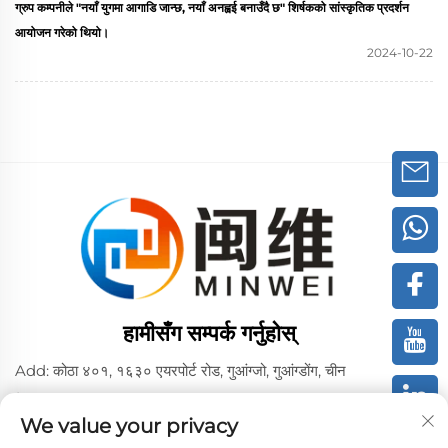
ग्रुप कम्पनीले "नयाँ युगमा आगाडि जान्छ, नयाँ अनह्वई बनाउँदै छ" शिर्षकको सांस्कृतिक प्रदर्शन
आयोजन गरेको थियो।
2024-10-22
हामीसँग सम्पर्क गर्नुहोस्
Add: कोठा ४०१, १६३० एयरपोर्ट रोड, गुआंग्जो, गुआंग्डोंग, चीन
टेल:
+86 02036309000
We value your privacy
फोन/वीच्याट/व्हाट्सएप: