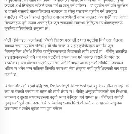
अनुप्रयोगहरूको लागि धेरै उपयोगी बनाउँदछ। पीवीए चिपकने पानीमा घुलनशील हुन्छ
जसको अर्थ तिनीहरू सजिलै सफा गर्न वा लागू गर्न सकिन्छ। यो प्रयोग गर्न पनि सुरक्षित
छ जसले यसलाई बालबालिकाका उत्पादन वा घरेलु घरहरूमा प्रयोग गर्न उपयुक्त
बनाउँछ। धेरै उद्योगहरूले सुरक्षित र वातावरणमैत्री कच्चा मालहरू अपनाउँदै गर्दा, पीवीए
चिपकनेहरू पूर्ण रूपमा अपनाइदैछ जुन समाजको स्वास्थ्य केन्द्रित उपभोक्ताहरूतर्फ
क्रमिक परिवर्तनको अनुरूप छ।
पोली ((विनाइल अल्कोहल) औषधि वितरण प्रणाली र घाउ पट्टीमा चिकित्सा क्षेत्रमा
व्यापक रूपमा प्रयोग गरिन्छ। यो जैव संगत छ र हाइड्रोजेलहरू बनाउँछ जुन
नियन्त्रणित औषधि रिलीज फार्मुलेशनहरूको विकासको लागि आदर्श हो। पीवीए आधारित
हाइड्रोजेलहरूले पनि नम घाव पट्टीको रूपमा काम गर्न सक्दछ जसले रिकभरी दर
बढाउँदछ। यस क्षेत्रमा भएको प्रगतिले पोलीभिनाइल अल्कोहलको औषधिमा उज्ज्वल
भविष्य छ भनेर भन्न सकिन्छ किनकि स्वास्थ्य सेवा क्षेत्रमा नयाँ प्रविधिहरूको माग बढ्दै
गएको छ।
विभिन्न क्षेत्रको बढ्दो वृद्धि संग, Polyvinyl Alcohol एक बहुक्रियाशील सामग्री को
रूप मा यसको प्रयोग मा बढ्न को लागी तैयार छ। पीवीए अनुप्रयोगहरूको माग स्थिरता,
स्वास्थ्य र सुरक्षा मापदण्डहरूमा बढ्दो ध्यान केन्द्रित गर्न सम्भव छ। पीवीएको अनौठो
गुणहरूको पूर्ण लाभ उठाउने यी परिवर्तनहरूलाई छिटो अँगाल्ने संगठनहरूले आधुनिक
उपभोक्ता र उद्योग दुवैको माग पूरा गर्नेछन्।