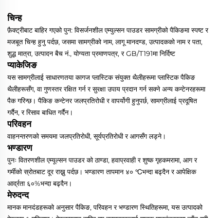
चिन्ह
फ़ैक्ट्रीबाट बाहिर गएको पुन: विसर्जनशील एम्युल्सन पाउडर सामग्रीको पैकिङमा स्पष्ट र
मजबूत चिन्ह हुनु पर्दछ, जसमा सामग्रीको नाम, लागू मानदण्ड, उत्पादकको नाम र पता,
शुद्ध मात्रा, उत्पादन बैच नं., योग्यता प्रमाणपत्र, र GB/T191मा निर्दिष्ट
प्याकेजिङ
यस सामग्रीलाई साधारणतया कागज प्लास्टिक संयुक्त थैलीहरूमा प्लास्टिक पैकिङ
थैलीहरूसँग, वा गुणस्तर रक्षित गर्न र सुरक्षा उपाय प्रदान गर्न सक्ने अन्य कन्टेनरहरूमा
पैक गरिन्छ। पैकिङ कन्टेनर जलप्रतिरोधी र वापर्योगी हुनुपर्छ, सामग्रीलाई प्रदूषित
गर्दैन, र रिसाव बाधित गर्दैन।
परिवहन
वाहनन्तरणको समयमा जलप्रतिरोधी, सूर्यप्रतिरोधी र आगसँग लड्ने।
भण्डारण
पुनः वितरणशील एम्यूल्सन पाउडर को ठाण्डा, हवाप्रवाही र शुष्क गृहकमरामा, आग र
गर्मीको स्रोतबाट दूर राख्नु पर्दछ। भण्डारण तापमान ४० ℃भन्दा बढ्दैन र आपेक्षिक
आर्द्रता ६०%भन्दा बढ्दैन।
मेरुदन्द
मानक मानदंडहरूको अनुसार पैकिङ, परिवहन र भण्डारण स्थितिहरूमा, यस उत्पादको