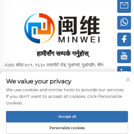
हामीसँग सम्पर्क गर्नुहोस्
Add: कोठा ४०१, १६३० एयरपोर्ट रोड, गुआंग्जो, गुआंग्डोंग, चीन
टेल:
+86 02036309000
We value your privacy
फोन/वीच्याट/व्हाट्सएप:
+86 15180199394
+86 18475997413
We use cookies and similar tools to provide our services.
If you don't want to accept all cookies, click Personalize
इमेल:
[email protected]
cookies.
Accept all
कॉपीराइट © 2024 ग्वांगझोऊ मिनवेई पीवीए सेल्स कम्पनी, लिमिटेड द्वारा। -
गोपनीयता नीति
Personalize cookies