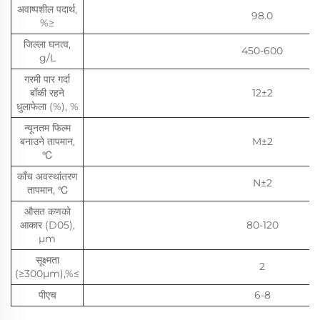
अवाष्पशील पदार्थ,
98.0
%≥
जिल्ला घनत्व,
450-600
g/L
गरमी पार गर्दा
बाँकी रहने
12±2
धुलाफेला (%), %
न्यूनतम फिल्म
बनाउने तापमान,
M±2
℃
काँच अवस्थांतरण
N±2
तापमान, ℃
औसत कणको
आकार (D05),
80-120
μm
सूक्ष्मता
2
(≥300μm),%≤
पीएच
6-8