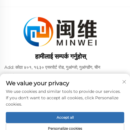
हामीलाई सम्पर्क गर्नुहोस्
Add: कोठा ४०१, १६३० एयरपोर्ट रोड, गुआंग्जो, गुआंग्डोंग, चीन
टेलिफोन:
+86 02036309000
We value your privacy
फोन/वीच्याट/व्हाट्सएप:
+86 15180199394
+86 18475997413
We use cookies and similar tools to provide our services.
If you don't want to accept all cookies, click Personalize
ईमेल:
[email protected]
cookies.
Accept all
कॉपीराइट © 2024 ग्वांगझोऊ मिनवेई पीवीए सेल्स कम्पनी, लिमिटेड द्वारा। -
गोपनीयता नीति
Personalize cookies