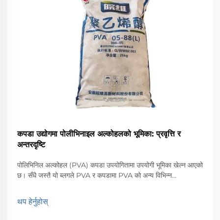
कपडा उद्योगमा पोलीभिनाइल अल्कोहलको भूमिका: प्रवृत्ति र
अन्तरदृष्टि
पोलिभिनिल अल्कोहल (PVA) कपडा उपयोगितामा उपयोगी भूमिका खेल्न आएको
छ। सँधै जस्तै यो ब्लगले PVA र कपडामा PVA को अन्य विभिन्न
अनुप्रयोगहरू साथै कपडाहरूमा PVA को भविष्यलाई आकार दिन जिम्मेवार
प्रवृत्तिहरूमा केन्द्रित हुनेछ। कामको रूपमा ...
थप हेर्नुहोस्