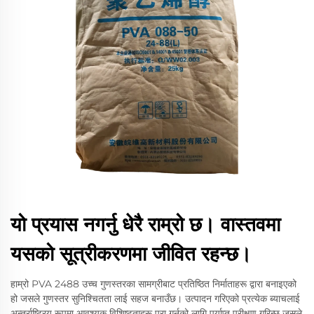
यो प्रयास नगर्नु धेरै राम्रो छ। वास्तवमा
यसको सूत्रीकरणमा जीवित रहन्छ।
हाम्रो PVA 2488 उच्च गुणस्तरका सामग्रीबाट प्रतिष्ठित निर्माताहरू द्वारा बनाइएको
हो जसले गुणस्तर सुनिश्चितता लाई सहज बनाउँछ। उत्पादन गरिएको प्रत्येक ब्याचलाई
अन्तर्राष्ट्रिय रूपमा आवश्यक विशिष्टताहरू पूरा गर्नको लागि पर्याप्त परीक्षण गरिन्छ जसले