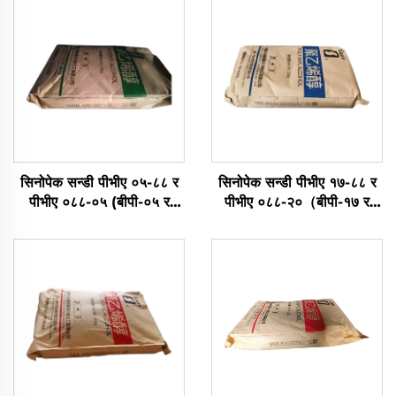
सिनोपेक सन्डी पीभीए ०५-८८ र
सिनोपेक सन्डी पीभीए १७-८८ र
पीभीए ०८८-०५ (बीपी-०५ र
पीभीए ०८८-२०（बीपी-१७ र
पीभीए २०५ र पीभीओएच ५-८८)
पीभीए २१७ र पीभीओएच
२२-८८）