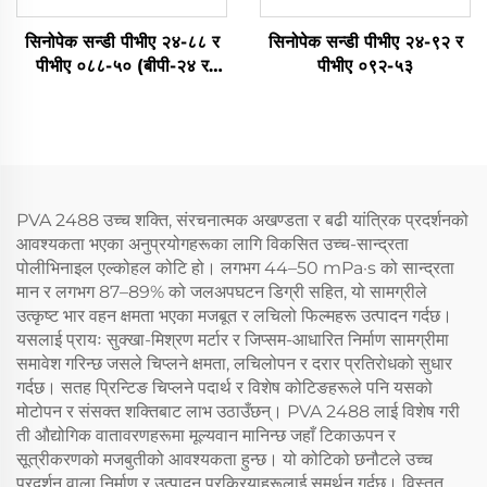
सिनोपेक सन्डी पीभीए २४-८८ र
सिनोपेक सन्डी पीभीए २४-९२ र
पीभीए ०८८-५० (बीपी-२४ र
पीभीए ०९२-५३
पीभीए २२४ र पीभीओएच ४४-८८)
PVA 2488 उच्च शक्ति, संरचनात्मक अखण्डता र बढी यांत्रिक प्रदर्शनको
आवश्यकता भएका अनुप्रयोगहरूका लागि विकसित उच्च-सान्द्रता
पोलीभिनाइल एल्कोहल कोटि हो। लगभग 44–50 mPa·s को सान्द्रता
मान र लगभग 87–89% को जलअपघटन डिग्री सहित, यो सामग्रीले
उत्कृष्ट भार वहन क्षमता भएका मजबूत र लचिलो फिल्महरू उत्पादन गर्दछ।
यसलाई प्रायः सुक्खा-मिश्रण मर्टार र जिप्सम-आधारित निर्माण सामग्रीमा
समावेश गरिन्छ जसले चिप्लने क्षमता, लचिलोपन र दरार प्रतिरोधको सुधार
गर्दछ। सतह प्रिन्टिङ चिप्लने पदार्थ र विशेष कोटिङहरूले पनि यसको
मोटोपन र संसक्त शक्तिबाट लाभ उठाउँछन्। PVA 2488 लाई विशेष गरी
ती औद्योगिक वातावरणहरूमा मूल्यवान मानिन्छ जहाँ टिकाऊपन र
सूत्रीकरणको मजबुतीको आवश्यकता हुन्छ। यो कोटिको छनौटले उच्च
प्रदर्शन वाला निर्माण र उत्पादन प्रक्रियाहरूलाई समर्थन गर्दछ। विस्तृत