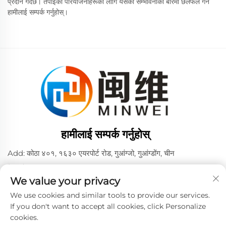
प्रदान गर्दछ। तपाईंको परियोजनाहरूका लागि यसको सम्भावनाको बारेमा छलफल गर्न
हामीलाई सम्पर्क गर्नुहोस्।
हामीलाई सम्पर्क गर्नुहोस्
Add: कोठा ४०१, १६३० एयरपोर्ट रोड, गुआंग्जो, गुआंग्डोंग, चीन
टेलिफोन:
+86 02036309000
We value your privacy
फोन/वीच्याट/व्हाट्सएप:
+86 15180199394
+86 18475997413
We use cookies and similar tools to provide our services.
If you don't want to accept all cookies, click Personalize
ईमेल:
[email protected]
cookies.