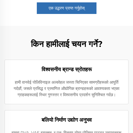
एक उद्धरण प्राप्त गर्नुहोस्
किन हामीलाई चयन गर्ने?
विश्वसनीय ब्रान्ड स्रोतहरू
हामी वानवेई पोलिविनाइल अल्कोहल जस्ता चिनिएका सामग्रीहरूको आपूर्ति
गर्दछौं, जसले प्रसिद्ध र प्रमाणित औद्योगिक ब्रान्डहरूको आवश्यकता भएका
ग्राहकहरूलाई स्थिर गुणस्तर र विश्वसनीय प्रदर्शन सुनिश्चित गर्दछ।
बलियो निर्माण उद्योग अनुभव
हाम्रा PVA, VAE इमल्सन, र पुनः वितरण योग्य पोलिमर पाउडर उत्पादनहरू