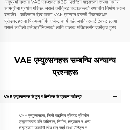
अनुप्रयोगहरूमा VAE एमल्शनलाई 3D प्रिन्टिंग बाइंडरको रूपमा निर्माण
सामग्रीमा प्रयोग गरिन्छ, जसले कांक्रिट घटकहरूको स्थानीय निर्माण सक्षम
बनाउँछ। व्यक्तिगत देखभालमा VAE एमल्शन बढन्ती स्किनकेअर
प्रोडक्टहरूमा फिल्म-फॉर्मिंग एजेन्ट कार्य गर्छ, जबकि स्मार्ट टेक्स्टाइलमा
यसले लचीलो इलेक्ट्रॉनिक्सको लागि चालक भर्तिहरूसँग एकीकृत हुन्छ।
VAE एम्युल्सनहरू सम्बन्धि अन्यान्य
प्रश्नहरू
VAE एम्युल्सनहरू के हुन् र तिनीहरू के प्रदान गर्दछन्?
VAE एम्युल्सनहरू, जिनी वाइनिल एसिटेट एथिलीन
एम्युल्सनहरू पनि कहिन्छन्, निर्माण, तंत्रज्ञान र अन्य
क्षेत्रहरूमा उपयोगी शोध छन् जहाँ माथी सेरिङ्ग र