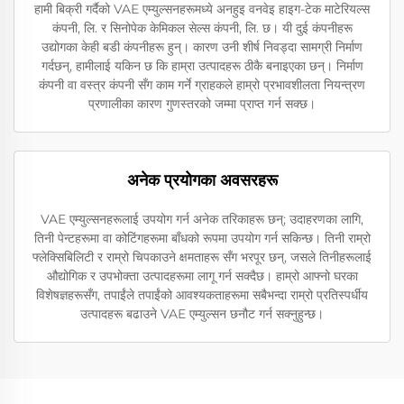
हामी बिक्री गर्दैको VAE एम्युल्सनहरूमध्ये अनहुइ वनवेइ हाइग-टेक माटेरियल्स
कंपनी, लि. र सिनोपेक केमिकल सेल्स कंपनी, लि. छ। यी दुई कंपनीहरू
उद्योगका केही बडी कंपनीहरू हुन्। कारण उनी शीर्ष निवड्दा सामग्री निर्माण
गर्दछन्, हामीलाई यकिन छ कि हाम्रा उत्पादहरू ठीकै बनाइएका छन्। निर्माण
कंपनी वा वस्त्र कंपनी सँग काम गर्ने ग्राहकले हाम्रो प्रभावशीलता नियन्त्रण
प्रणालीका कारण गुणस्तरको जम्मा प्राप्त गर्न सक्छ।
अनेक प्रयोगका अवसरहरू
VAE एम्युल्सनहरूलाई उपयोग गर्न अनेक तरिकाहरू छन्; उदाहरणका लागि,
तिनी पेन्टहरूमा वा कोटिंगहरूमा बाँधको रूपमा उपयोग गर्न सकिन्छ। तिनी राम्रो
फ्लेक्सिबिलिटी र राम्रो चिपकाउने क्षमताहरू सँग भरपूर छन्, जसले तिनीहरूलाई
औद्योगिक र उपभोक्ता उत्पादहरूमा लागू गर्न सक्दैछ। हाम्रो आफ्नो घरका
विशेषज्ञहरूसँग, तपाईंले तपाईंको आवश्यकताहरूमा सबैभन्दा राम्रो प्रतिस्पर्धीय
उत्पादहरू बढाउने VAE एम्युल्सन छनौट गर्न सक्नुहुन्छ।