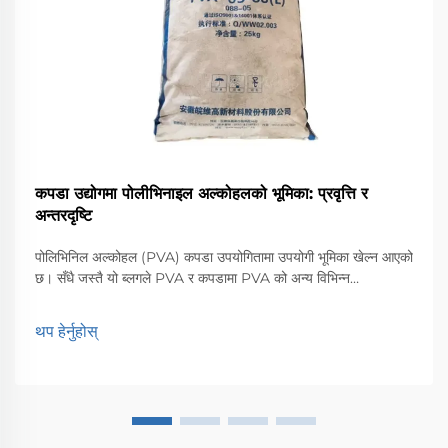
कपडा उद्योगमा पोलीभिनाइल अल्कोहलको भूमिका: प्रवृत्ति र
अन्तरदृष्टि
पोलिभिनिल अल्कोहल (PVA) कपडा उपयोगितामा उपयोगी भूमिका खेल्न आएको
छ। सँधै जस्तै यो ब्लगले PVA र कपडामा PVA को अन्य विभिन्न
अनुप्रयोगहरू साथै कपडाहरूमा PVA को भविष्यलाई आकार दिन जिम्मेवार
प्रवृत्तिहरूमा केन्द्रित हुनेछ। कामको रूपमा ...
थप हेर्नुहोस्