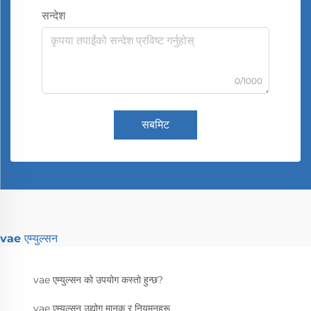
सन्देश
0/1000
सबमिट
vae एम्युल्सन
vae एम्युल्सन को उपयोग कस्तो हुन्छ?
vae एम्युल्सन उद्योग मानक र नियमनहरू