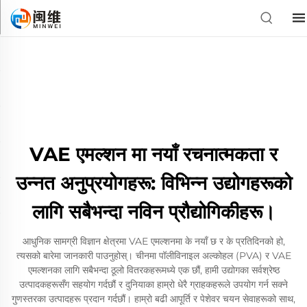
VAE एमल्शन मा नयाँ रचनात्मकता र
उन्नत अनुप्रयोगहरू: विभिन्न उद्योगहरूको
लागि सबैभन्दा नविन प्रौद्योगिकीहरू।
आधुनिक सामग्री विज्ञान क्षेत्रमा VAE एमल्शनमा के नयाँ छ र के प्रतिदिनको हो,
त्यसको बारेमा जानकारी पाउनुहोस्। चीनमा पॉलीविनाइल अल्कोहल (PVA) र VAE
एमल्शनका लागि सबैभन्दा ठूलो वितरकहरूमध्ये एक छौं, हामी उद्योगका सर्वश्रेष्ठ
उत्पादकहरूसँग सहयोग गर्दछौं र दुनियाका हाम्रो धेरै ग्राहकहरूले उपयोग गर्न सक्ने
गुणस्तरका उत्पादहरू प्रदान गर्दछौं। हाम्रो बढी आपूर्ति र पेशेवर चयन सेवाहरूको साथ,