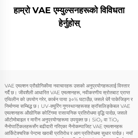
हाम्रो VAE एम्युल्सनहरूको विविधता
हेर्नुहोस्
VAE एमल्शन प्रौद्योगिकीमा नवाचारहरू उसको अनुप्रयोगहरूलाई विस्तार
गर्दै छ। जीवशैली आधारित VAE एमल्शनहरू, नवीकरणीय स्रोतबाट प्राप्त
एथिलीन को उपयोग गरेर, कार्बन पाया ३०% घटाउँछ, जसले धेरै पाकेजिङ्ग र
निर्माणमा सम्बिद्ध छ। UV-क्युरिंग गुणस्थानहरूसह क्रॉसलिङ्केबल VAE
एमल्शनहरू औद्योगिक कोटिंगमा रासायनिक प्रतिरोधमा वृद्धि पार्दछ, जसले
ऑटोमोबाइल र मारीन अनुप्रयोगहरूमा उपयुक्त छ। SiO₂ वा TiO₂
नैनोपार्टिकलहरूसँग बढीदारी गरिएका नैनोकम्पाजिट VAE एमल्शनहरू
आर्किटेक्चरिक पेन्टमा खराबी प्रतिरोध र आग प्रतिरोधमा सुधार पार्दछ। नयाँ