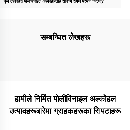
कुन उद्योगहरू पॉलीविनाइल अल्कोहललाई सामान्य रूपमा प्रयोग गर्दछन्?
सम्बन्धित लेखहरू
हामीले निर्मित पोलीविनाइल अल्कोहल
उत्पादहरूबारेमा ग्राहकहरूका सिपटाहरू