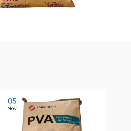
05
0
Nov
No