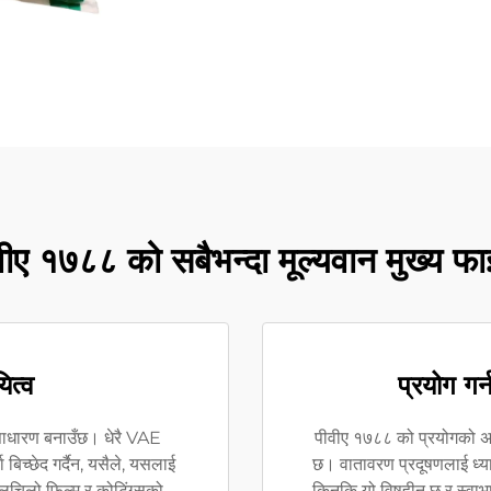
वीए १७८८ को सबैभन्दा मूल्यवान मुख्य फा
ित्व
प्रयोग गर
ाधारण बनाउँछ। धेरै VAE
पीवीए १७८८ को प्रयोगको अन
िच्छेद गर्दैन, यसैले, यसलाई
छ। वातावरण प्रदूषणलाई ध्या
 लचिलो फिल्म र कोटिंग्सको
किनकि यो विषहीन छ र स्वाभ