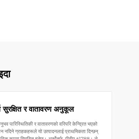
इदा
्न सुरक्षित र वातावरण अनुकूल
ुभव पारिस्थितिकी र वातावरणको वरिपरि केन्द्रित भएको
न नदिने ग्राहकहरूले यो उत्पादनलाई प्राथमिकता दिन्छन्
ाविक रूपमा विघटित हुनेछ। अर्कोतर्फ, पीवीए १1788। ले