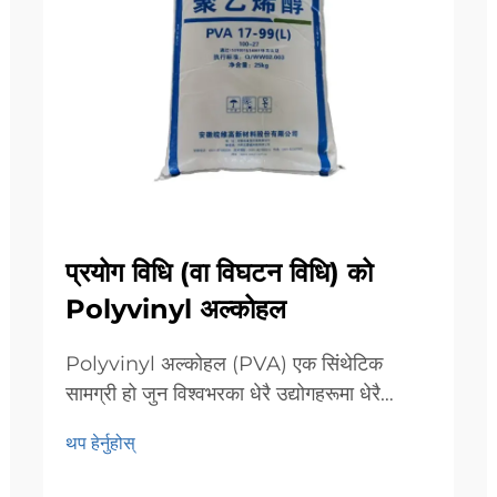
प्रयोग विधि (वा विघटन विधि) को
Polyvinyl अल्कोहल
Polyvinyl अल्कोहल (PVA) एक सिंथेटिक
सामग्री हो जुन विश्वभरका धेरै उद्योगहरूमा धेरै
लोकप्रिय भएको छ। यस लेखले PVA कसरी प्रयोग
थप हेर्नुहोस्
गर्न र विघटन गर्न सकिन्छ भनेर वर्णन गर्दछ र यसको
गुणहरू, यसको फाइदाहरू र यसको प्रयोगलाई अझ