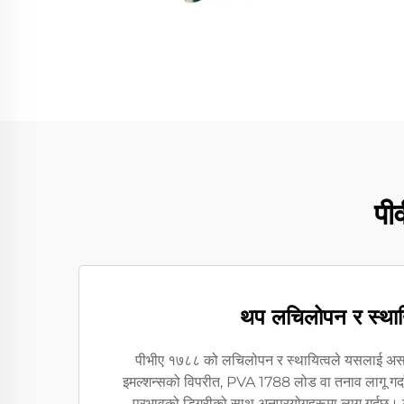
पी
थप लचिलोपन र स्थाय
पीभीए १७८८ को लचिलोपन र स्थायित्वले यसलाई अस
इमल्शन्सको विपरीत, PVA 1788 लोड वा तनाव लागू गर्दा ब
प्रभावको डिग्रीको साथ अनुप्रयोगहरूमा लागू गर्दछ।