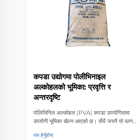
कपडा उद्योगमा पोलीभिनाइल
अल्कोहलको भूमिका: प्रवृत्ति र
अन्तरदृष्टि
पोलिभिनिल अल्कोहल (PVA) कपडा उपयोगितामा
उपयोगी भूमिका खेल्न आएको छ। सँधै जस्तै यो ब्लगले
PVA र कपडामा PVA को अन्य विभिन्न
थप हेर्नुहोस्
अनुप्रयोगहरू साथै कपडाहरूमा PVA को भविष्यलाई