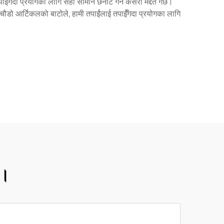
पाईंँगदा प्रयोगका लागि सही सामान छनौट गर्न कसरी मद्दत गर्छ।
 चौडो आर्टिकलको बाटोले, हामी तपाईंलाई तपाईंँगदा प्रयोगका लागि
ी।