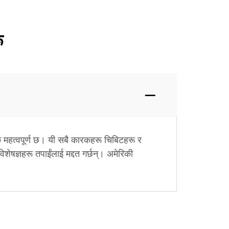
ू
क महत्वपूर्ण छ। यी सबै कारकहरू चिबिटहरू र
ेषज्ञहरू तपाईंलाई मद्दत गर्छन्। अमेरिकी