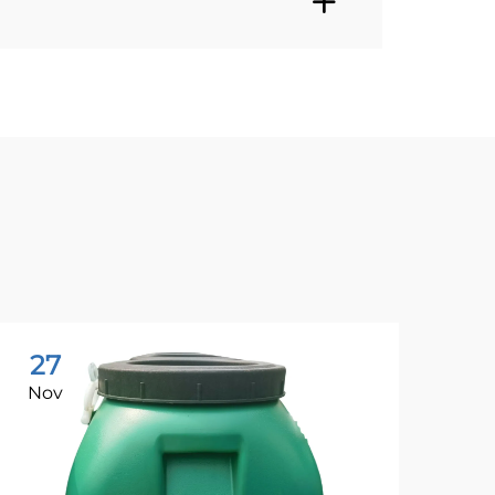
27
1
Nov
No