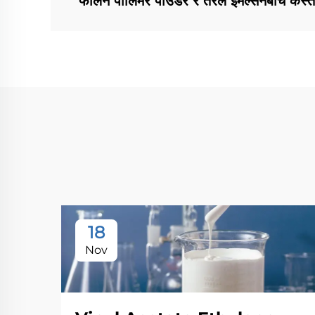
फैलिने पोलिमर पाउडर र तरल इमल्सनबीच कस्त
18
Nov