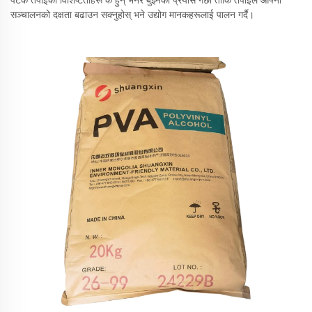
पटक तपाईंका विशिष्टताहरू के हुन् भनेर बुझ्नको प्रयास गर्छौं ताकि तपाईंले आफ्नो
सञ्चालनको दक्षता बढाउन सक्नुहोस् भने उद्योग मानकहरूलाई पालन गर्दै।