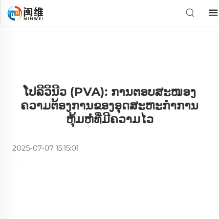
ໂປລີວິນີວ (PVA): ການຕອບສະໜອງ
ຄວາມຕ້ອງການຂອງອຸດສະຫະກຳການ
ຫຸ້ມຫໍ່ທີ່ມີຄວາມໄວ
2025-07-07 15:15:01