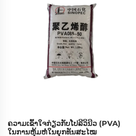
ຄວາມເຂົ້າໃຈກ່ຽວກັບໂປລີວິນີວ (PVA)
ໃນການຫຸ້ມຫໍ່ໃນຍຸກທັນສະໄໝ