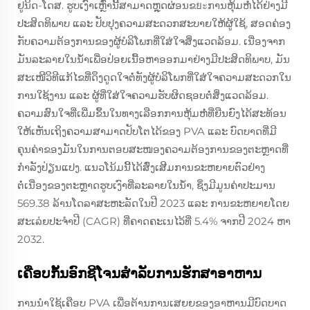
ຢູນິດ-ໂດສ. ຮູບເງົາເຫຼົ່ານີ້ສາມາດຫຼຸດຜ່ອນຂยะການຫຸ້ມຫໍ່ໄດ້ຢ່າງມີ
ປະສິດທິພາບ ແລະ ປັບປຸງຄວາມສະດວກສະບາຍໃຫ້ຜູ້ໃຊ້, ສອດຄ່ອງ
ກັບຄວາມຕ້ອງການຂອງຜູ້ບໍລິໂພກທີ່ໃສ່ໃຈສິ່ງແວດລ້ອມ. ເນື່ອງຈາກ
ມັນລະລາຍໃນນ້ຳເພື່ອປ່ອຍເນື້ອຫາອອກມາຢ່າງມີປະສິດທິພາບ, ມັນ
ສະເໜີວິທີແກ້ໄຂທີ່ດຶງດູດໃຈຕໍ່ທັງຜູ້ບໍລິໂພກທີ່ໃສ່ໃຈຄວາມສະດວກໃນ
ການໃຊ້ງານ ແລະ ຜູ້ທີ່ໃສ່ໃຈຄວາມຮັບຜິດຊອບຕໍ່ສິ່ງແວດລ້ອມ.
ຄວາມສົນໃຈທີ່ເພີ່ມຂຶ້ນໃນທາງເລືອກການຫຸ້ມຫໍ່ທີ່ຍືນຍົງໄດ້ສະທ້ອນ
ໃຫ້ເຫັນເຖິງຄວາມສາມາດປັບໂຕໄດ້ຂອງ PVA ແລະ ບົດບາດທີ່ມີ
ຄຸນຄ່າຂອງມັນໃນການຕອບສະໜອງຄວາມຕ້ອງການຂອງຕະຫຼາດທີ່
ກຳລັງປ່ຽນແປງ. ແນວໂນ້ມນີ້ໄດ້ສົ່ງເສີມການຂະຫຍາຍຕົວຢ່າງ
ຕໍ່ເນື່ອງຂອງຕະຫຼາດຮູບເງົາທີ່ລະລາຍໃນນ້ຳ, ຊຶ່ງມີມູນຄ່າປະມານ
569.38 ລ້ານໂດລາສະຫະລັດໃນປີ 2023 ແລະ ການຂະຫຍາຍໂດຍ
ສະເລ່ຍປະຈຳປີ (CAGR) ທີ່ຄາດຄະເນໄວ້ທີ່ 5.4% ຈາກປີ 2024 ຫາ
2032.
ເຄືອບກັ້ນອົກຊີໂຈນສຳລັບການຮັກສາອາຫານ
ການນໍາໃຊ້ເຄືອບ PVA ເພື່ອຕ້ານການເສຍຍຂອງອາຫານມີບົດບາດ