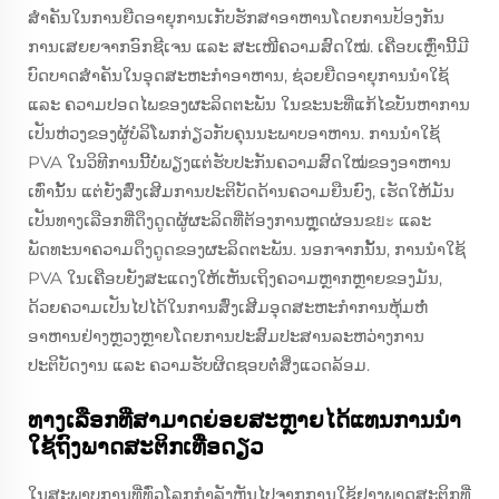
ສໍາຄັນໃນການຍືດອາຍຸການເກັບຮັກສາອາຫານໂດຍການປ້ອງກັນ
ການເສຍຍຈາກອົກຊີເຈນ ແລະ ສະເໜີຄວາມສົດໃໝ່. ເຄືອບເຫຼົ່ານີ້ມີ
ບົດບາດສໍາຄັນໃນອຸດສະຫະກໍາອາຫານ, ຊ່ວຍຍືດອາຍຸການນໍາໃຊ້
ແລະ ຄວາມປອດໄພຂອງຜະລິດຕະພັນ ໃນຂະນະທີ່ແກ້ໄຂບັນຫາການ
ເປັນຫ່ວງຂອງຜູ້ບໍລິໂພກກ່ຽວກັບຄຸນນະພາບອາຫານ. ການນໍາໃຊ້
PVA ໃນວິທີການນີ້ບໍ່ພຽງແຕ່ຮັບປະກັນຄວາມສົດໃໝ່ຂອງອາຫານ
ເທົ່ານັ້ນ ແຕ່ຍັງສົ່ງເສີມການປະຕິບັດດ້ານຄວາມຍືນຍົງ, ເຮັດໃຫ້ມັນ
ເປັນທາງເລືອກທີ່ດຶງດູດຜູ້ຜະລິດທີ່ຕ້ອງການຫຼຸດຜ່ອນຂยะ ແລະ
ພັດທະນາຄວາມດຶງດູດຂອງຜະລິດຕະພັນ. ນອກຈາກນັ້ນ, ການນໍາໃຊ້
PVA ໃນເຄືອບຍັງສະແດງໃຫ້ເຫັນເຖິງຄວາມຫຼາກຫຼາຍຂອງມັນ,
ດ້ວຍຄວາມເປັນໄປໄດ້ໃນການສົ່ງເສີມອຸດສະຫະກໍາການຫຸ້ມຫໍ່
ອາຫານຢ່າງຫຼວງຫຼາຍໂດຍການປະສົມປະສານລະຫວ່າງການ
ປະຕິບັດງານ ແລະ ຄວາມຮັບຜິດຊອບຕໍ່ສິ່ງແວດລ້ອມ.
ທາງເລືອກທີ່ສາມາດຍ່ອຍສະຫຼາຍໄດ້ແທນການນໍາ
ໃຊ້ຖົງພາດສະຕິກເທື່ອດຽວ
ໃນສະພາບການທີ່ທົ່ວໂລກກຳລັງຫັນໄປຈາກການໃຊ້ຢາງພາດສະຕິກທີ່