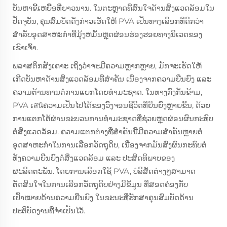
ບັນຫາຂີ້ເຫຍື້ອທີ່ຍາວນານ. ໃນຕະຫຼາດທີ່ສົນໃຈດ້ານສິ່ງແວດລ້ອມໃນ
ປັດຈຸບັນ, ຄຸນສົມບັດດັ່ງກ່າວເຮັດໃຫ້ PVA ເປັນທາງເລືອກທີ່ດີກວ່າ
ສຳລັບອຸດສາຫະກຳທີ່ມຸ້ງຫມັ້ນຫຼຸດຜ່ອນຮ່ອງຮອຍທາງນິເວດຂອງ
ເຂົາເຈົ້າ.
ພລາສຕິກສັງເຄາະ ເຖິງວ່າຈະມີຄວາມຫຼາກຫຼາຍ, ມັກຈະເຮັດໃຫ້
ເກີດບັນຫາດ້ານສິ່ງແວດລ້ອມທີ່ສຳຄັນ ເນື່ອງຈາກຄວາມຍືນຍົງ ແລະ
ຄວາມຕ້ານທານຕໍ່ການແຍກໂດຍທຳມະຊາດ. ໃນທາງກົງກັນຂ້າມ,
PVA ເสนໍຄວາມເປັນໄປໄດ້ຂອງວົງຈອນຊີວິດທີ່ຍືນຍົງຫຼາຍຂຶ້ນ, ດ້ວຍ
ການແຕກໂຕ້ຜ່ານຂະບວນການທຳມະຊາດທີ່ຊ່ວຍຫຼຸດຜ່ອນຜົນກະທົບ
ຕໍ່ສິ່ງແວດລ້ອມ. ຄວາມແຕກຕ່າງທີ່ສຳຄັນນີ້ມີຄວາມສຳຄັນຫຼາຍຕໍ່
ອຸດສາຫະກຳໃນການເລືອກວັດຖຸດິບ, ເນື່ອງຈາກມັນສົ່ງຜົນກະທົບຕໍ່
ທັງຄວາມຍືນຍົງຕໍ່ສິ່ງແວດລ້ອມ ແລະ ປະສິດທິພາບຂອງ
ຜະລິດຕະພັນ. ໂດຍການເລືອກໃຊ້ PVA, ບໍລິສັດຕ່າງໆສາມາດ
ຕັດສິນໃຈໃນການເລືອກວັດຖຸດິບຢ່າງມີຂໍ້ມູນ ທີ່ສອດຄ່ອງກັບ
ເປົ້າໝາຍດ້ານຄວາມຍືນຍົງ ໃນຂະນະທີ່ຮັກສາຄຸນສົມບັດດ້ານ
ປະຕິບັດງານທີ່ຈຳເປັນໄວ້.