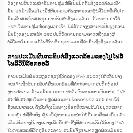
ຕ້ອງການຮີບດ່ວນສຳລັບການຫຸ້ມຫໍ່ທີ່ເປັນມິດກັບສິ່ງແວດລ້ອມເທົ່າ
ນັ້ນ, ແຕ່ຍັງເຊື່ອມໂຍງຍີ່ຫໍ້ກັບຄວາມຕ້ອງການຂອງຜູ້ບໍລິໂພກທີ່ເຕີບໂຕ
ຂຶ້ນເພື່ອສະໜັບສະໜູນການຮັກສາສິ່ງແວດລ້ອມ. ດ້ວຍການນຳໃຊ້
PVA ໃນການຫຸ້ມຫໍ່ຂອງພວກເຂົາ, ບໍລິສັດຕ່າງໆສາມາດປັບປຸງຄວາມ
ຍືນຍົງຂອງພວກເຂົາ ແລະ ປະຕິບັດຕາມຄວາມຄາດຫວັງຂອງຜູ້
ບໍລິໂພກໃນການແກ້ໄຂທີ່ຮັບຜິດຊອບ ແລະ ທີ່ຄຳນຶງເຖິງສິ່ງແວດລ້ອມ.
ການປະເມີນຜົນກະທົບຕໍ່ສິ່ງແວດລ້ອມຂອງໂປຼໄຟລ໌
ໂພລີວິນິລ໌ອກອອລ໌
ການປະເມີນຜົນຕະຫຼອດຊ່ວງຊີວິດຂອງ PVA ສະແດງໃຫ້ເຫັນຢ່າງ
ຈະແຈ້ງເຖິງຜົນກະທົບຕໍ່ສິ່ງແວດລ້ອມທີ່ຕ່ຳກ່ວາພາດສະຕິກທົ່ວໄປ
ຫຼາຍປະເພດ. ຕັ້ງແຕ່ຂັ້ນຕອນການຜະລິດຈົນຮອດການຈັດການ, PVA
ສະໜັບສະໜູນໃນການຫຼຸດຜ່ອນການປ່ອຍອາຍພິດ ແລະ ການໃຊ້
ຊັບພະຍາກອນ, ດັ່ງນັ້ນຈຶ່ງເປັນທາງເລືອກທີ່ເໝາະສົມໃນຍຸດທະສາດ
ການຫຸ້ມຫໍ່ທີ່ຍືນຍົງ. ຜູ້ຊໍານິຊໍານານແນະນໍາໃຫ້ມີການສຶກສາຄົ້ນຄວ້າ
ເພີ່ມເຕີມຢ່າງກ້ວາງຂວາງເພື່ອຄົ້ນຫາສິ່ງທີ່ສາມາດເຮັດໄດ້ຂອງ PVA
ໃນການແທນທີ່ວັດຖຸອັນຕະລາຍ, ສະນັ້ນຈຶ່ງສາມາດຫຼຸດຜ່ອນມົນລະ