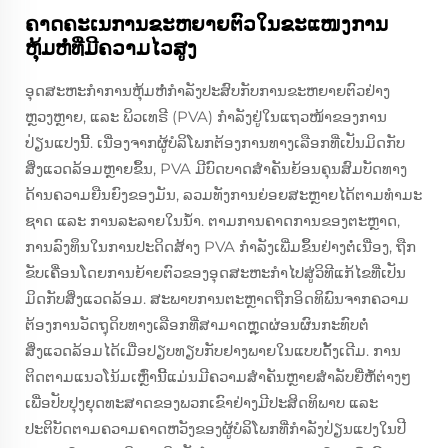
ຄາດຄະເນການຂະຫຍາຍຕົວໃນຂະແໜງການ
ຫຸ້ມຫໍ່ທີ່ມີຄວາມໄວສູງ
ອຸດສະຫະກໍາການຫຸ້ມຫໍ່ກໍາລັງປະສົບກັບການຂະຫຍາຍຕົວຢ່າງ
ຫຼວງຫຼາຍ, ແລະ ພິວເທຣີ (PVA) ກໍາລັງຢູ່ໃນແຖວໜ້າຂອງການ
ປ່ຽນແປງນີ້. ເນື່ອງຈາກຜູ້ບໍລິໂພກຕ້ອງການທາງເລືອກທີ່ເປັນມິດກັບ
ສິ່ງແວດລ້ອມຫຼາຍຂຶ້ນ, PVA ມີບົດບາດສໍາຄັນຍ້ອນຄຸນສົມບັດທາງ
ດ້ານຄວາມຍືນຍົງຂອງມັນ, ລວມທັງການຍ່ອຍສະຫຼາຍໄດ້ຕາມທໍາມະ
ຊາດ ແລະ ການລະລາຍໃນນ້ໍາ. ຕາມການຄາດການຂອງຕະຫຼາດ,
ການລົງທຶນໃນການປະດິດສ້າງ PVA ກໍາລັງເພີ່ມຂຶ້ນຢ່າງຕໍ່ເນື່ອງ, ຖືກ
ຂັບເຄື່ອນໂດຍການຍ້າຍຕົວຂອງອຸດສະຫະກໍາໄປສູ່ວິທີແກ້ໄຂທີ່ເປັນ
ມິດກັບສິ່ງແວດລ້ອມ. ສະພາບການຕະຫຼາດຖືກອິດທິພົນຈາກຄວາມ
ຕ້ອງການວັດຖຸດິບທາງເລືອກທີ່ສາມາດຫຼຸດຜ່ອນຜົນກະທົບຕໍ່
ສິ່ງແວດລ້ອມໄດ້ເມື່ອປຽບທຽບກັບຢາງພາຍໃນແບບດັ້ງເດີມ. ການ
ຕິດຕາມແນວໂນ້ມເຫຼົ່ານີ້ແມ່ນມີຄວາມສໍາຄັນຫຼາຍສໍາລັບຍີ່ຫໍ້ຕ່າງໆ
ເພື່ອປັບປຸງຍຸດທະສາດຂອງພວກເຂົາຢ່າງມີປະສິດທິພາບ ແລະ
ປະຕິບັດຕາມຄວາມຄາດຫວັງຂອງຜູ້ບໍລິໂພກທີ່ກໍາລັງປ່ຽນແປງໃນປີ