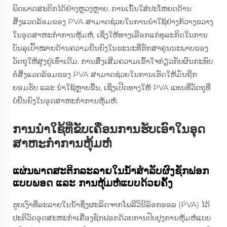
ພິດພາດສະຕິກໄດ້ຢ່າງຫຼວງຫຼາຍ. ການເນັ້ນໃສ່ປະໂຫຍດດ້ານ
ສິ່ງແວດລ້ອມຂອງ PVA ສາມາດຊ່ວຍໃນການນໍາໃຊ້ຢ່າງກ້ວາງຂວາງ
ໃນອຸດສາຫະກໍາການຫຸ້ມຫໍ່, ເຊິ່ງໃຫ້ທາງເລືອກແກ່ທຸລະກິດໃນການ
ບັນລຸເປົ້າໝາຍດ້ານຄວາມຍືນຍົງໃນຂະນະທີ່ຮັກສາຄຸນນະພາບຂອງ
ວັດຖຸໃຫ້ສູງຢູ່ເທົ່າເດີມ. ການສົ່ງເສີມຄວາມເຂົ້າໃຈກ່ຽວກັບຜົນກະທົບ
ຕໍ່ສິ່ງແວດລ້ອມຂອງ PVA ສາມາດຊ່ວຍໃນການເຮັດໃຫ້ມັນຖືກ
ຍອມຮັບ ແລະ ນໍາໃຊ້ຫຼາຍຂຶ້ນ, ເຊິ່ງເປີດທາງໃຫ້ PVA ແທນທີ່ວັດຖຸທີ່
ບໍ່ຍືນຍົງໃນອຸດສາຫະກໍາການຫຸ້ມຫໍ່.
ການນໍາໃຊ້ທີ່ຂັບເຄື່ອນການຮັບເອົາໃນອຸດ
ສາຫະກໍາການຫຸ້ມຫໍ່
ແຜ່ນພາດສະຕິກລະລາຍໃນນໍ້າສໍາລັບຜົງຊັກຟອກ
ແບບພອດ ແລະ ການຫຸ້ມຫໍ່ແບບດ້ວຍຄັ້ງ
ຮູບເງົາທີ່ລະລາຍໃນນ້ຳຊຶ່ງຜະລິດຈາກໂພລີວິນີລ໌ອກອອລ (PVA) ໄດ້
ປະຕິວັດອຸດສະຫະກຳເຄື່ອງຊັກຟອກດ້ວຍການປັບປຸງການຫຸ້ມຫໍ່ແບບ