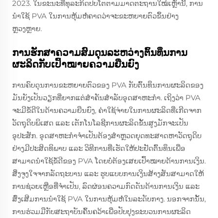
2023. ໃນຂະນະທີ່ທຸລະກິດປັບໂຕຕາມມາດຕະຖານໃໝ່ເຫຼົ່ານີ້, ການ
ນໍາໃຊ້ PVA ໃນການຫຸ້ມຫໍ່ຄາດວ່າຈະຂະຫຍາຍຕົວຂຶ້ນຢ່າງ
ຫຼວງຫຼາຍ.
ການຮັກສາຄວາມສົມດຸນລະຫວ່າງຕົ້ນທຶນການ
ຜະລິດກັບເປົ້າໝາຍຄວາມຍືນຍົງ
ການຄົບດຸນການຂະຫຍາຍຕົວຂອງ PVA ກັບຕົ້ນທຶນການຜະລິດຂອງ
ມັນຍັງເປັນວຽກທີ່ຍາກແຕ່ສຳຄັນສຳລັບອຸດສາຫະກຳ. ເຖິງວ່າ PVA
ຈະມີຂໍ້ດີໃນດ້ານຄວາມຍືນຍົງ, ຄ່າໃຊ້ຈ່າຍໃນການຜະລິດທີ່ເກີດຈາກ
ວັດຖຸດິບພິເສດ ແລະ ເຕັກໂນໂລຊີການຜະລິດຂັ້ນສູງມັກຈະເປັນ
ອຸປະສັກ. ອຸດສາຫະກຳຈຳເປັນຕ້ອງສຳຫຼວດຍຸດທະສາດຫາວັດຖຸດິບ
ຢ່າງມີປະສິດທິພາບ ແລະ ວິທີການທີ່ເຮັດໃຫ້ປະຢັດຕົ້ນທຶນເພື່ອ
ສາມາດນຳໃຊ້ຂໍ້ດີຂອງ PVA ໂດຍບໍ່ຕ້ອງເສຍເປົ້າໝາຍດ້ານການເງິນ.
ສິ່ງຈູງໃຈຈາກລັດຖະບານ ແລະ ຮູບແບບການເງິນສ້າງສັນສາມາດໃຫ້
ການຊ່ວຍເຫຼືອທີ່ຈຳເປັນ, ລົດຜ່ອນຄວາມກົດດັນດ້ານການເງິນ ແລະ
ສົ່ງເສີມການນຳໃຊ້ PVA ໃນການຫຸ້ມຫໍ່ໃນລະດັບກາງ. ນອກຈາກນັ້ນ,
ການຮ່ວມມືກັບສະຖາບັນຄົ້ນຄວ້າເພື່ອປັບປຸງຂະບວນການຜະລິດ