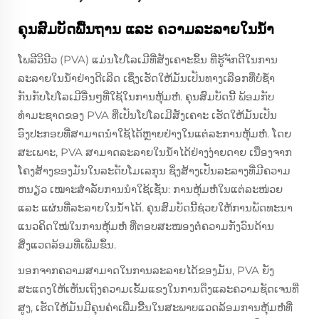
ຄຸນສົມບັດພື້ນຖານ ແລະ ຄວາມລະລາຍໃນນ້ຳ
ໂພລີວິນີວ (PVA) ແມ່ນໂປໂລເມີທີ່ສັງເຄາະຂຶ້ນ ທີ່ຮູ້ຈັກດີໃນການ
ລະລາຍໃນນ້ຳຢ່າງດີເລີດ ເຊິ່ງເຮັດໃຫ້ມັນເປັນທາງເລືອກທີ່ບໍ່ຊ້ຳ
ກັນກັບໂປໂລເມີອື່ນໆທີ່ໃຊ້ໃນການຫຸ້ມຫໍ່. ຄຸນສົມບັດນີ້ ພ້ອມກັບ
ທຳມະຊາດຂອງ PVA ທີ່ເປັນໂປໂລເມີສັງເຄາະ ເຮັດໃຫ້ມັນເປັນ
ອົງປະກອບທີ່ສາມາດນຳໃຊ້ໄດ້ຫຼາຍຢ່າງໃນແຕ່ລະການຫຸ້ມຫໍ່. ໂດຍ
ສະເພາະ, PVA ສາມາດລະລາຍໃນນ້ຳໄດ້ຢ່າງງ່າຍດາຍ ເນື່ອງຈາກ
ໂຄງສ້າງຂອງມັນໃນລະດັບໂມເລກຸນ ຊຶ່ງສ້າງເປັນລະລາງທີ່ມີຄວາມ
ຫນຽວ ເໝາະສຳລັບການນຳໃຊ້ເຊັ່ນ: ການຫຸ້ມຫໍ່ໃນແຕ່ລະໜ່ວຍ
ແລະ ແຜ່ນທີ່ລະລາຍໃນນ້ຳໄດ້. ຄຸນສົມບັດນີ້ຊ່ວຍໃຫ້ການພັດທະນາ
ແນວຄິດໃໝ່ໃນການຫຸ້ມຫໍ່ ທີ່ຕອບສະໜອງຕໍ່ຄວາມກັງວົນດ້ານ
ສິ່ງແວດລ້ອມທີ່ເພີ່ມຂຶ້ນ.
ນອກຈາກຄວາມສາມາດໃນການລະລາຍໄດ້ຂອງມັນ, PVA ຍັງ
ສະແດງໃຫ້ເຫັນເຖິງຄວາມເຂັ້ມແຂງໃນການດຶງແລະຄວາມຊັດເຈນທີ່
ສູງ, ເຮັດໃຫ້ມັນມີຄຸນຄ່າເພີ່ມຂື້ນໃນສະພາບແວດລ້ອມການຫຸ້ມຫໍ່ທີ່