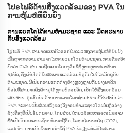
ໂປຣໄຟລ໌ດ້ານສິ່ງແວດລ້ອມຂອງ PVA ໃນ
ການຫຸ້ມຫໍ່ທີ່ຍືນຍົງ
ການແຍກໂຕໄດ້ຕາມທຳມະຊາດ ແລະ ມິດຕະພາບ
ກັບສິ່ງແວດລ້ອມ
ໂປຼໄຟລ໌ PVA ສາມາດແຍກຕົວອອກໃນຂະແໜງການຫຸ້ມຫໍ່ທີ່ຍືນຍົງ
ເນື່ອງຈາກຄວາມສາມາດໃນການແຍກໂດຍທຳມະຊາດ. ການຄົ້ນຄວ້າ
ພົບວ່າ PVA ສາມາດຖືກແຍກໂດຍຈຸລິນຊີທີ່ຫຼາກຫຼາຍກ່ວາຮ້ອຍ
ຊະນິດ, ຊຶ່ງເຕີບໂຕດີໃນສະພາບແວດລ້ອມທີ່ອຸດົມໄປດ້ວຍວັດຖຸດິບ
ທຳມະຊາດ. ນີ້ເປັນຄວາມແຕກຕ່າງຢ່າງຫຼວງຫຼາຍກັບຢາງພາດິກ
ທົ່ວໄປທີ່ສາມາດຄົງຄ້າງຢູ່ໄດ້ຫຼາຍທົດສະວັດ, ເຮັດໃຫ້ສິ່ງແວດລ້ອມ
ເສຍຫາຍ. ຄຸນສົມບັດດ້ານການແຍກໂດຍທຳມະຊາດນີ້ຮັບປະກັນວ່າ
PVA ຈະກາຍເປັນສ່ວນໜຶ່ງຂອງວົງຈອນທຳມະຊາດໂດຍບໍ່ເຫຼືອຮ່າງ
ລົງເຄື່ອງທີ່ເປັນອັນຕະລາຍ, ໂດຍສ່ວນໃຫຍ່ແລ້ວແຍກອອກເປັນສານ
ທີ່ບໍ່ເປັນອັນຕະລາຍເຊັ່ນ: ກົດອະຊີຕິກ, ໂລຫະໄດອອກໄຊ (CO2),
ແລະ ນ້ຳ. ການເນັ້ນໃນການນຳໃຊ້ PVA ບໍ່ພຽງແຕ່ແກ້ໄຂຄວາມ