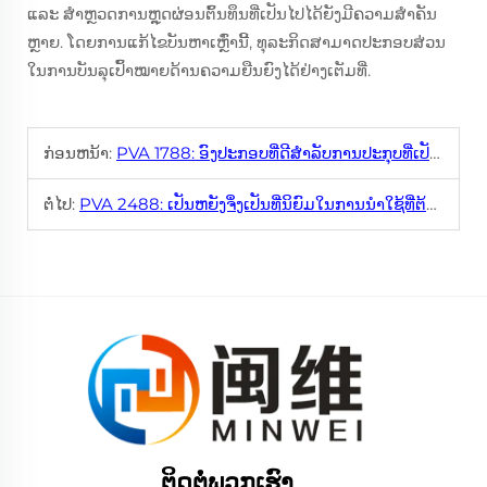
ແລະ ສຳຫຼວດການຫຼຸດຜ່ອນຕົ້ນທຶນທີ່ເປັນໄປໄດ້ຍັງມີຄວາມສຳຄັນ
ຫຼາຍ. ໂດຍການແກ້ໄຂບັນຫາເຫຼົ່ານີ້, ທຸລະກິດສາມາດປະກອບສ່ວນ
ໃນການບັນລຸເປົ້າໝາຍດ້ານຄວາມຍືນຍົງໄດ້ຢ່າງເຕັມທີ່.
ກ່ອນຫນ້າ:
PVA 1788: ອົງປະກອບທີ່ດີສຳລັບການປະກຸບທີ່ເປັນນ້ຳ
ຕໍ່ໄປ:
PVA 2488: ເປັນຫຍັງຈຶ່ງເປັນທີ່ນິຍົມໃນການນຳໃຊ້ທີ່ຕ້ອງການຟິມທີ່ມີຄວາມເຂັ້ມແຂງສູງ
ຕິດຕໍ່ພວກເຮົາ