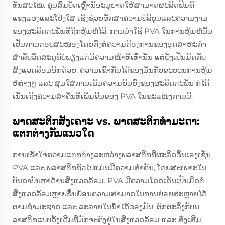
ທັນສະໄໝ. ຄຸນສົມບັດເຫຼົ່ານີ້ອະນຸຍາດໃຫ້ສາມາດຜະລິດຟິມທີ່
ແຂງແຮງແລະໂປ່ງໃສ ເຊິ່ງຊ່ວຍຮັກສາຄວາມບໍລິບູນແລະຄວາມງາມ
ຂອງຜະລິດຕະພັນທີ່ຖືກຫຸ້ມຫໍ່ໄວ້. ການນຳໃຊ້ PVA ໃນການຫຸ້ມຫໍ່ນັ້ນ
ເປັນການຕອບສະໜອງໂດຍກົງຕໍ່ຄວາມຕ້ອງການຂອງອຸດສາຫະກຳ
ສຳລັບວັດສະດຸທີ່ບໍ່ພຽງແຕ່ມີຄວາມໜ້າທີ່ເທົ່ານັ້ນ ແຕ່ຍັງເປັນມິດກັບ
ສິ່ງແວດລ້ອມອີກດ້ວຍ. ຄວາມເຂົ້າກັນໄດ້ຂອງມັນກັບຂະບວນການຫຸ້ມ
ຫໍ່ຕ່າງໆ ແລະ ສຸມໃສ່ການເພີ່ມຄວາມຍືນຍົງຂອງຜະລິດຕະພັນ ກໍໄດ້
ເນັ້ນເຖິງຄວາມສຳຄັນທີ່ເພີ່ມຂື້ນຂອງ PVA ໃນຂະແໜງການນີ້.
ພາດສະຕິກສັງເຄາະ vs. ພາດສະຕິກທຳມະດາ:
ແຕກຕ່າງກັນແນວໃດ
ການເຂົ້າໃຈຄວາມແຕກຕ່າງລະຫວ່າງພລາສຕິກທີ່ຜະລິດຂຶ້ນເອງເຊັ່ນ
PVA ແລະ ພລາສຕິກທົ່ວໄປແມ່ນມີຄວາມສຳຄັນ, ໂດຍສະເພາະໃນ
ບັນດາບັນຫາດ້ານສິ່ງແວດລ້ອມ. PVA ມີຄວາມໂດດເດັ່ນເປັນມິດຕໍ່
ສິ່ງແວດລ້ອມຫຼາຍຂຶ້ນຍ້ອນຄວາມສາມາດໃນການຍ່ອຍສະຫຼາຍໄດ້
ຕາມທຳມະຊາດ ແລະ ລະລາຍໃນນ້ຳໄດ້ຂອງມັນ, ຕົກຕະລຶງກັບພ
ລາສຕິກແບບດັ້ງເດີມທີ່ມັກຈະຄົງຢູ່ໃນສິ່ງແວດລ້ອມ ແລະ ສົ່ງເສີມ