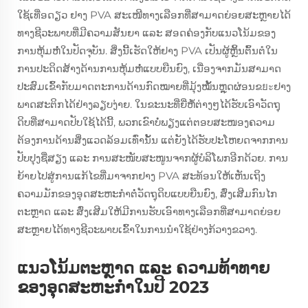
ໃຊ້ເທື່ອດຽວ ຢາງ PVA ສະເໜີທາງເລືອກທີ່ສາມາດຍ່ອຍສະຫຼາຍໄດ້
ທາງຊີວະພາບທີ່ມີຄວາມສັນຍາ ແລະ ສອດຄ່ອງກັບແນວໂນ້ມຂອງ
ການຫຸ້ມຫໍ່ໃນປັດຈຸບັນ. ສິ່ງນີ້ເຮັດໃຫ້ຢາງ PVA ເປັນຜູ້ຫຼິ້ນຕົ້ນຕໍໃນ
ການປະດິດສ້າງດ້ານການຫຸ້ມຫໍ່ແບບຍືນຍົງ, ເນື່ອງຈາກມັນສາມາດ
ປະສົມເຂົ້າກັບມາດຕະການດ້ານກົດໝາຍທີ່ມຸ້ງໝັ້ນຫຼຸດຜ່ອນຂยะຢາງ
ພາດສະຕິກໄດ້ຢ່າງລຽບງ່າຍ. ໃນຂະນະທີ່ຍີ່ຫໍ້ຕ່າງໆໄດ້ຮັບເອົາວັດຖຸ
ດິບທີ່ສາມາດປັບໃຊ້ໄດ້ນີ້, ພວກເຂົາບໍ່ພຽງແຕ່ຕອບສະໜອງຄວາມ
ຕ້ອງການດ້ານສິ່ງແວດລ້ອມເທົ່ານັ້ນ ແຕ່ຍັງໄດ້ຮັບປະໂຫຍດຈາກການ
ປັບປຸງຊື່ສຽງ ແລະ ການສະໜັບສະໜູນຈາກຜູ້ບໍລິໂພກອີກດ້ວຍ. ການ
ຍ້າຍໄປສູ່ການແກ້ໄຂທີ່ມາຈາກຢາງ PVA ສະທ້ອນໃຫ້ເຫັນເຖິງ
ຄວາມມັກຂອງອຸດສະຫະກຳຕໍ່ວັດຖຸດິບແບບຍືນຍົງ, ສົ່ງເສີມກົນໄກ
ຕະຫຼາດ ແລະ ສົ່ງເສີມໃຫ້ມີການຮັບເອົາທາງເລືອກທີ່ສາມາດຍ່ອຍ
ສະຫຼາຍໄດ້ທາງຊີວະພາບເຂົ້າໃນການນຳໃຊ້ຢ່າງກ້ວາງຂວາງ.
ແນວໂນ້ມຕະຫຼາດ ແລະ ຄວາມທ້າທາຍ
ຂອງອຸດສະຫະກຳໃນປີ 2023