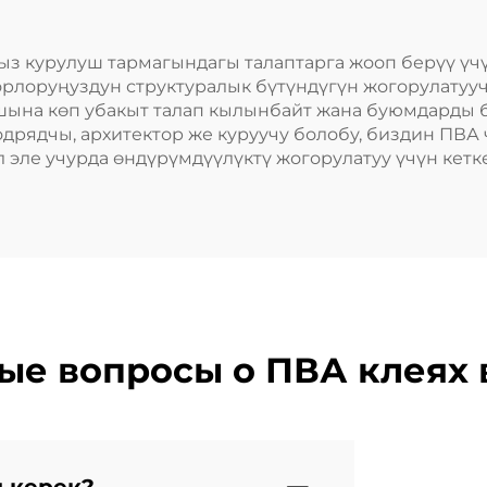
 курулуш тармагындагы талаптарга жооп берүү үчү
рлоруңуздун структуралык бүтүндүгүн жогорулатуу
ашына көп убакыт талап кылынбайт жана буюмдарды 
подрядчы, архитектор же куруучу болобу, биздин ПВ
 эле учурда өндүрүмдүүлүктү жогорулатуу үчүн кетке
ые вопросы о ПВА клеях 