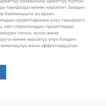
ырааттуу баарысына ырааттуу болгон
ды таандоодо көмөк көрсөтөт. Биздин
ер байланышта эң арзан
ельдик проекттериңиз үчүн таандоого
, көп строительдик проекттерде
ңиздин сапын, күчүн жана
рууга көмөк көрсөтүү үчүн бизден
 төмөнкүүлүк жана эффективдүүлүк