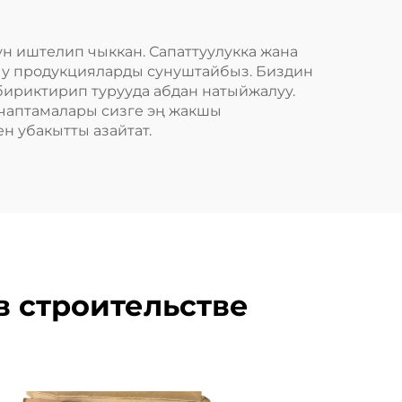
н иштелип чыккан. Сапаттуулукка жана
чу продукцияларды сунуштайбыз. Биздин
бириктирип турууда абдан натыйжалуу.
А чаптамалары сизге эң жакшы
н убакытты азайтат.
в строительстве