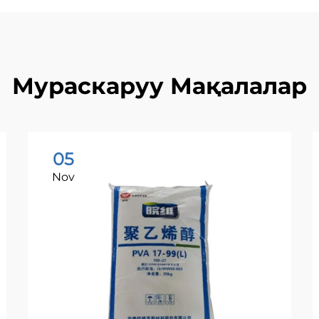
Мураскаруу Мақалалар
05
Nov