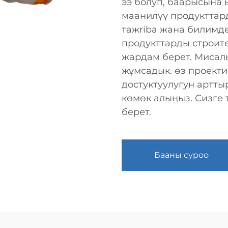
ээ болуп, баарысына 
маанилүү продукттар
тажriba жана билимд
продукттарды строит
жардам берет. Мисалы
жұмсадык. өз проекти
достуктуулугун артты
көмөк алыңыз. Сизге
берет.
Бааны суроо