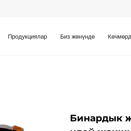
Продукциялар
Биз жөнүндө
Көчмөрд
Бинардык ж