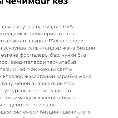
 чечимdur көз
зды окуңуз жана биздин PVA
ительдик көрнөктерингизге ээ
ын аныктап алыңыз. PVA клеелери
н усулунда салынгандыр жана биздин
 өзгөчө формалары бар, чунки биз
производителерди таркытабыз.
nersимизdin эң жакшы сапты
к клеелер жасааганын карабыз жана
улушу менен аралаштырылган
труктураны көзөнүп үздөөгө
де оптималдык клеени табууга
 чон депозиттери жана
ндоо системеси биздин ишениңизге