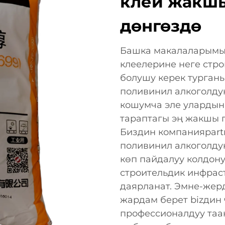
клей жакшы
дөнгөздө
Башка макалаларымы
клеелерине неге стро
болушу керек турган
поливинил алкоголду
кошумча эле улардын
тараптагы эң жакшы 
Биздин компанияpart
поливинил алкоголду
көп пайдалуу колдон
строительдик инфрас
даярланат. Эмне-жер
жардам берет bizдин
профессионалдуу таа