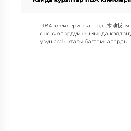
Кайда куралтар ПВА клеилери
ПВА клеилери эсасенде木地板, ме
өнөкчөлөрдүй жыйында колдонул
узун аralыктагы багтамчаларды 