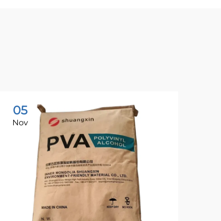
05
0
Nov
No