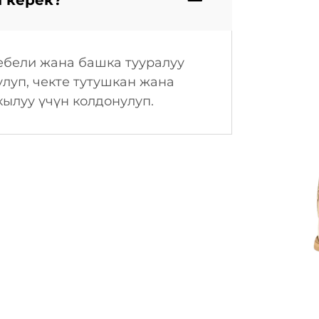
 керек?
бели жана башка тууралуу
уп, чекте тутушкан жана
кылуу үчүн колдонулуп.