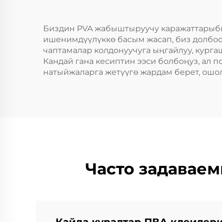
Биздин PVA жабыштыруучу каражаттарыбыз
ишенимдүүлүккө басым жасап, биз долбоо
чаптамалар колдонуучуга ыңгайлуу, кург
Кандай гана кесиптин ээси болбоңуз, ал 
натыйжаларга жетүүгө жардам берет, ошол
Часто задаваем