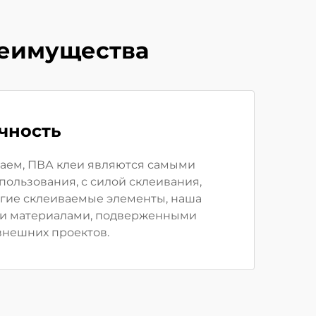
реимущества
чность
таем, ПВА клеи являются самыми
ользования, с силой склеивания,
угие склеиваемые элементы, наша
еми материалами, подверженными
внешних проектов.