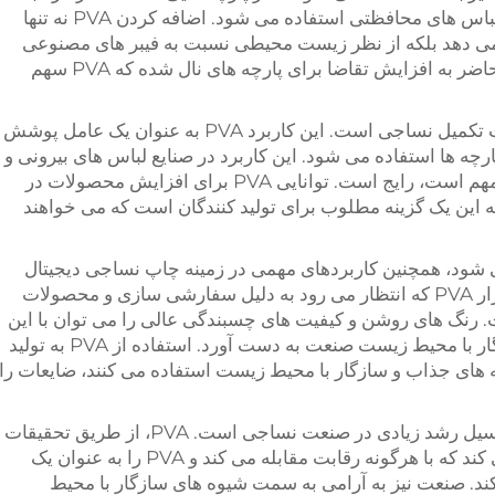
از بهداشت و مراقبت از بهداشت و همچنین لباس های محافظتی استفاده می شود. اضافه کردن PVA نه تنها
 می دهد بلکه از نظر زیست محیطی نسبت به فیبر های مصنوعی
معمولی به آنها مزیت می دهد. بازار در حال حاضر به افزایش تقاضا برای پارچه های نال شده که PVA سهم
علاوه بر این، PVA در حال پذیرش در عملیات تکمیل نساجی است. این کاربرد PVA به عنوان یک عامل پوشش
ارچه ها استفاده می شود. این کاربرد در صنایع لباس های بیرونی و
پارچه های خانگی که عملکرد و قدرت بسیار مهم است، رایج است. توانایی PVA برای افزایش محصولات در
ین یک گزینه مطلوب برای تولید کنندگان است که می خواهند
می شود، همچنین کاربردهای مهمی در زمینه چاپ نساجی دیجیتال
دارد. جوهر های مبتنی بر PVA برای تامین بازار PVA که انتظار می رود به دلیل سفارشی سازی و محصولات
 رنگ های روشن و کیفیت های چسبندگی عالی را می توان با این
جوهر ها بدون به خطر انداختن الزامات سازگار با محیط زیست صنعت به دست آورد. استفاده از PVA به تولید
چه های جذاب و سازگار با محیط زیست استفاده می کنند، ضایعات را
به نظر می رسد PVA یک عنصر کلیدی با پتانسیل رشد زیادی در صنعت نساجی است. PVA، از طریق تحقیقات
و توسعه مداوم، کاربردهای جدیدی را پیدا می کند که با هرگونه رقابت مقابله می کند و PVA را به عنوان یک
ند. صنعت نیز به آرامی به سمت شیوه های سازگار با محیط