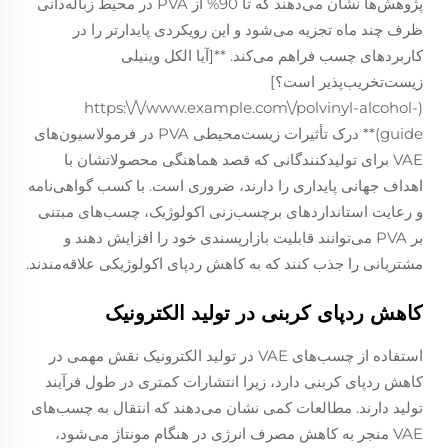
پژوهش‌ها نشان می‌دهند که تا 90% از PVA در محیط زباله‌دانی
ظرف چند ماه تجزیه می‌شود و این رویکردی پایدارتر را در
کاربردهای چسب فراهم می‌کند. **[آیا الکل وینیلی
زیست‌تخریب‌پذیر است؟]
(https:\/\/www.example.com\/polvinyl-alcohol-
guide)** درک تأثیرات زیست‌محیطی PVA در فرمولاسیون‌های
VAE برای تولیدکنندگانی که قصد هماهنگی محصولاتشان با
اهداف جهانی پایداری را دارند، ضروری است. با کسب گواهی‌نامه
و رعایت استانداردهای برچسب‌زنی اکولوژیک، چسب‌های مبتنی
بر PVA می‌توانند قابلیت بازارپسندی خود را افزایش دهند و
مشتریانی را جذب کنند که به کاهش ردپای اکولوژیکی علاقه‌مندند.
کاهش ردپای کربنی در تولید الکترونیک
استفاده از چسب‌های VAE در تولید الکترونیک نقش مهمی در
کاهش ردپای کربنی دارد، زیرا انتشارات کمتری در طول فرآیند
تولید دارند. مطالعات کمی نشان می‌دهند که انتقال به چسب‌های
VAE منجر به کاهش مصرف انرژی در هنگام مونتاژ می‌شود،