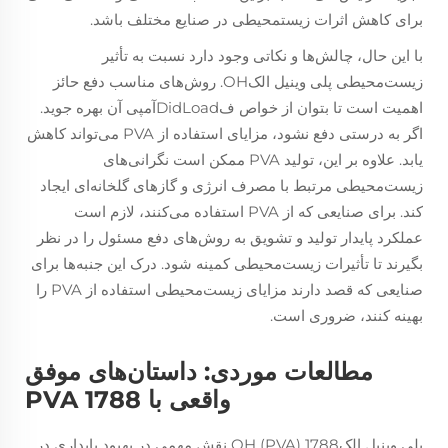
برای کاهش اثرات زیستمحیطی در صنایع مختلف باشد.
با این حال، چالش‌ها و نکاتی وجود دارد نسبت به تأثیر
زیست‌محیطی پلی وینیل الکOH. روش‌های مناسب دفع حائز
اهمیت است تا بتوان از خواص فDidLoadآمپی آن بهره جوید.
اگر به درستی دفع نشود، مزایای استفاده از PVA می‌تواند کاهش
یابد. علاوه بر این، تولید PVA ممکن است نگرانی‌های
زیست‌محیطی مرتبط با مصرف انرژی و گازهای گلخانه‌ای ایجاد
کند. برای صنایعی که از PVA استفاده می‌کنند، لازم است
عملکرد پایدار تولید و تشویق به روش‌های دفع مسئول را در نظر
بگیرند تا تأثیرات زیست‌محیطی کمینه شود. درک این جنبه‌ها برای
صنایعی که قصد دارند مزایای زیست‌محیطی استفاده از PVA را
بهینه کنند، ضروری است.
مطالعات موردی: داستان‌های موفق
واقعی با PVA 1788
پلی وینیل الکOH (PVA) 1788 نقش مهمی در بهبود پایداری در