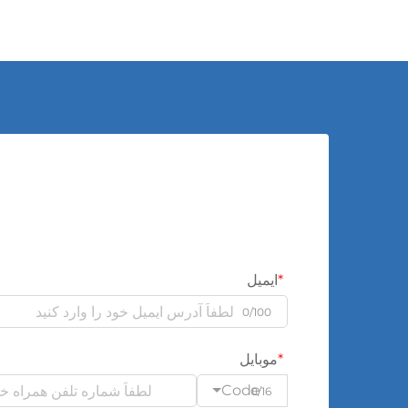
ایمیل
0/100
موبایل
Code
0/16