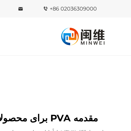
+86 02036309000
مقدمه PVA برای محصولات دوستدار محیط زیست و پایداری برای محیط زیست آینده