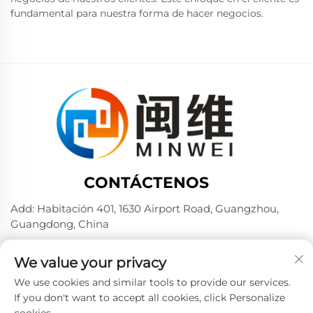
fundamental para nuestra forma de hacer negocios.
CONTÁCTENOS
Add: Habitación 401, 1630 Airport Road, Guangzhou,
Guangdong, China
Tel:
+86 02036309000
We value your privacy
Por teléfono / Wechat / WhatsApp:
+86 15180199394
+86 18475997413
We use cookies and similar tools to provide our services.
If you don't want to accept all cookies, click Personalize
Correo electrónico:
[email protected]