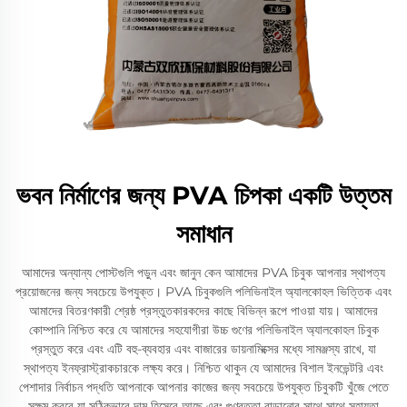
ভবন নির্মাণের জন্য PVA চিপকা একটি উত্তম
সমাধান
আমাদের অন্যান্য পোস্টগুলি পড়ুন এবং জানুন কেন আমাদের PVA চিবুক আপনার স্থাপত্য
প্রয়োজনের জন্য সবচেয়ে উপযুক্ত। PVA চিবুকগুলি পলিভিনাইল অ্যালকোহল ভিত্তিক এবং
আমাদের বিতরণকারী শ্রেষ্ঠ প্রস্তুতকারকদের কাছে বিভিন্ন রূপে পাওয়া যায়। আমাদের
কোম্পানি নিশ্চিত করে যে আমাদের সহযোগীরা উচ্চ গুণের পলিভিনাইল অ্যালকোহল চিবুক
প্রস্তুত করে এবং এটি বহু-ব্যবহার এবং বাজারের ডায়নামিক্সের মধ্যে সামঞ্জস্য রাখে, যা
স্থাপত্য ইনফ্রাস্ট্রাকচারকে লক্ষ্য করে। নিশ্চিত থাকুন যে আমাদের বিশাল ইনভেন্টরি এবং
পেশাদার নির্বাচন পদ্ধতি আপনাকে আপনার কাজের জন্য সবচেয়ে উপযুক্ত চিবুকটি খুঁজে পেতে
সক্ষম করবে যা সঠিকভাবে দাম হিসেবে আছে এবং গুণবত্তা বাড়ানোর সাথে সাথে সহায়তা