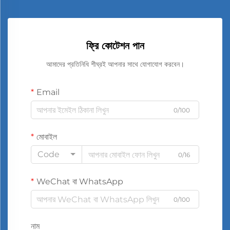
ফ্রি কোটেশন পান
আমাদের প্রতিনিধি শীঘ্রই আপনার সাথে যোগাযোগ করবেন।
Email
0/100
মোবাইল
Code
0/16
WeChat বা WhatsApp
0/100
নাম