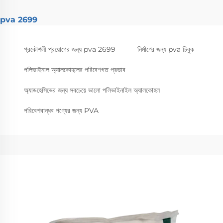
pva 2699
প্রকৌশলী প্রয়োগের জন্য pva 2699
নির্মাণের জন্য pva চিবুক
পলিভাইনাল অ্যালকোহলের পরিবেশগত প্রভাব
অ্যাডহেসিভের জন্য সবচেয়ে ভালো পলিভাইনাইল অ্যালকোহল
পরিবেশবান্ধব পণ্যের জন্য PVA