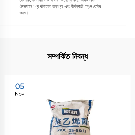
ফ্লোরিং, ফার্নিচার এবং সাধারণ উদ্দেশ্যে কাঠ, কাগজ এবং
টেক্সটাইল পণ্য বাঁধানোর জন্য দৃঢ় এবং দীর্ঘস্থায়ী বন্ধন তৈরির
জন্য।
সম্পর্কিত নিবন্ধ
05
Nov