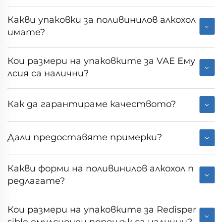
Какви упаковки за поливинилов алкохол
имате?
Кои размери на упаковките за VAE Ему
лсия са налични?
Как да гарантираме качеството?
Дали предоставяте примерки?
Какви форми на поливинилов алкохол п
редлагате?
Кои размери на упаковките за Redisper
sible емулсионен порошък са налични?