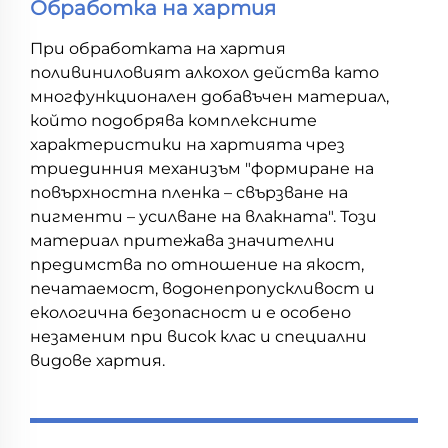
Обработка на хартия
При обработката на хартия
поливиниловият алкохол действа като
многфункционален добавъчен материал,
който подобрява комплексните
характеристики на хартията чрез
триединния механизъм "формиране на
повърхностна пленка – свързване на
пигменти – усилване на влакната". Този
материал притежава значителни
предимства по отношение на якост,
печатаемост, водонепропускливост и
екологична безопасност и е особено
незаменим при висок клас и специални
видове хартия.