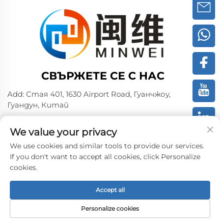
СВЪРЖЕТЕ СЕ С НАС
Add: Стая 401, 1630 Airport Road, Гуанчжоу,
Гуандун, Китай
Тел.:
+86 02036309000
We value your privacy
Телефон/Wechat/WhatsAPP:
+86 15180199394
+86 18475997413
We use cookies and similar tools to provide our services.
If you don't want to accept all cookies, click Personalize
Имейл:
[email protected]
cookies.
Accept all
Copyright © 2024 by Guangzhou Minwei PVA Sales Co.,
Ltd. -
Политика за поверителност
Personalize cookies