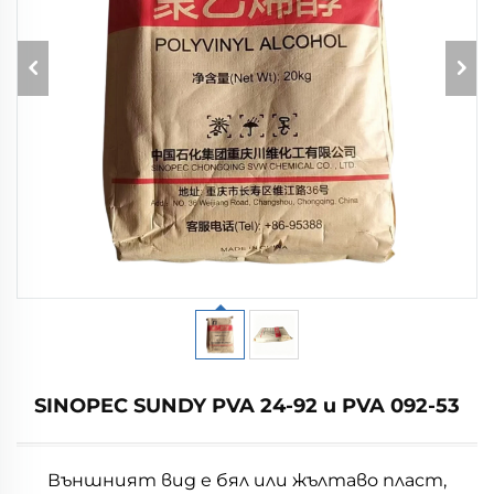
SINOPEC SUNDY PVA 24-92 и PVA 092-53
Външният вид е бял или жълтаво пласт,