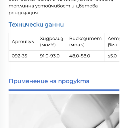
топлинна устойчивост и цветова
рендизация.
Технически данни
Хидролиз
Вискозитет
Летув
Артикул
(мол%)
(мпа.s)
(%≤)
092-35
91.0-93.0
48.0-58.0
≤5.0
Применение на продукта