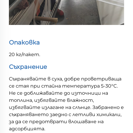
Опаковка
20 кг/пакет.
Съхранение
Съхранявайте в суха, добре проветриваща
се стая при стайна температура 5-30°C.
Не се доближавайте до източници на
топлина, избягвайте влажност,
избягвайте излагане на слънце. Забранено е
съхраняването заедно с летливи химикали,
за да се предотврати влошаване на
адсорбцията.