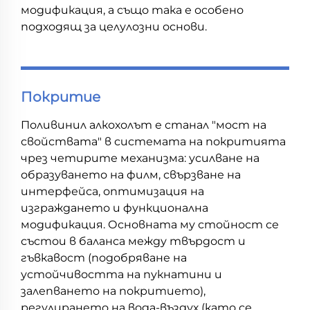
модификация, а също така е особено
подходящ за целулозни основи.
Покритие
Поливинил алкохолът е станал "мост на
свойствата" в системата на покритията
чрез четирите механизма: усилване на
образуването на филм, свързване на
интерфейса, оптимизация на
изграждането и функционална
модификация. Основната му стойност се
състои в баланса между твърдост и
гъвкавост (подобряване на
устойчивостта на пукнатини и
залепването на покритието),
регулирането на вода-въздух (като се