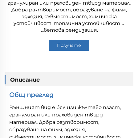
гранулиран или праховиден твърд материал.
Добра разтворимост, образуване на филм,
адхезия, съвместимост, химическа
устойчивост, топлинна устойчивост и
цветова рендизация.
Получете
оферта
Описание
Общ преглед
Външният вид е бял или жълтаво пласт,
гранулиран или праховиден твърд
материал. Добра разтворимост,
образуване на филм, адхезия,
съвместимост, химическа устойчивост,