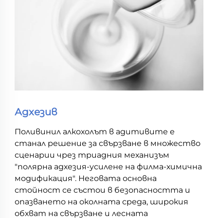
Адхезив
Поливинил алкохолът в адитивите е
станал решение за свързване в множество
сценарии чрез триадния механизъм
"полярна адхезия-усилене на филма-химична
модификация". Неговата основна
стойност се състои в безопасността и
опазването на околната среда, широкия
обхват на свързване и лесната