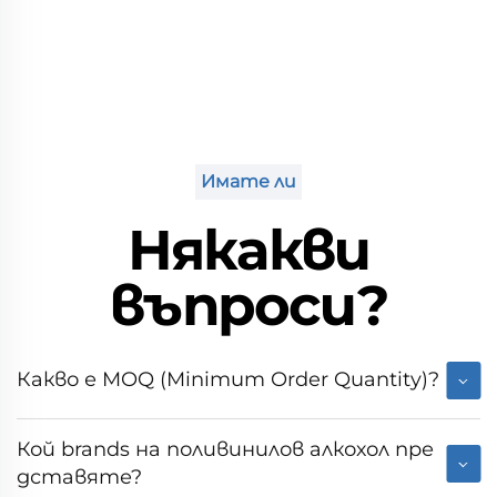
Имате ли
Някакви
въпроси?
Какво е MOQ (Minimum Order Quantity)?
Кой brands на поливинилов алкохол пре
дставяте?