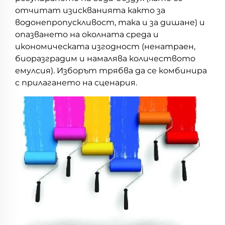
отчитат изискванията както за
водонепропускливост, така и за дишане) и
опазването на околната среда и
икономическата изгодност (ненатраен,
биоразградим и намалява количеството
емулсия). Изборът трябва да се комбинира
с прилагането на сценария.