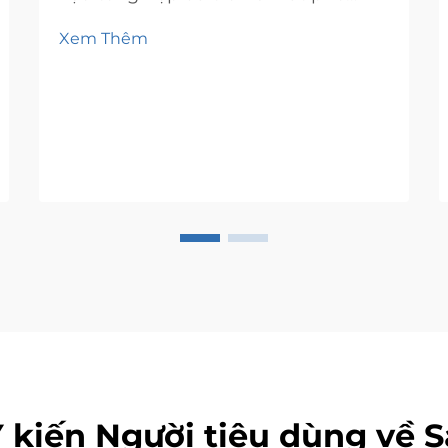
biến trong nhiều ngành công
Xem Thêm
nghiệp trên toàn thế giới. Bài viết
này mô tả cách PVA có thể được sử
dụng và hòa tan và mô tả các đặc
tính, ưu điểm và ứng dụng của nó
trong một...
Ý kiến Người tiêu dùng về