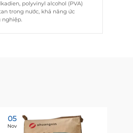
lkadien, polyvinyl alcohol (PVA)
tan trong nước, khả năng ức
g nghiệp.
05
0
Nov
No