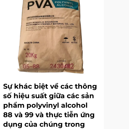
Sự khác biệt về các thông
Sự
số hiệu suất giữa các sản
Al
phẩm polyvinyl alcohol
ng
88 và 99 và thực tiễn ứng
Poly
dụng của chúng trong
là 