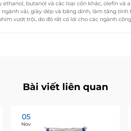
 ethanol, butanol và các loại cồn khác, olefin và a
ngành vải, giày dép và băng dính, làm tăng tính 
him vượt trội, do đó rất có lợi cho các ngành côn
Bài viết liên quan
05
Nov