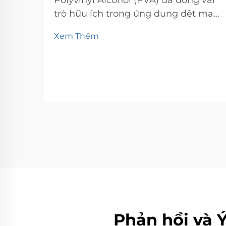
Polyvinyl Alcohol (PVA) đã đóng vai
trò hữu ích trong ứng dụng dệt may.
Như thường lệ, blog này sẽ tập
Xem Thêm
trung vào PVA và nhiều ứng dụng
khác của PVA trong dệt may cùng
với các xu hướng chịu trách nhiệm
định hình tương lai của PVA trong
dệt may. Khi thế giới...
Phản hồi và 