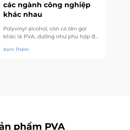
các ngành công nghiệp
đây
Xem
khác nhau
ứng
xem
Polyvinyl alcohol, còn có tên gọi
PVA
khác là PVA, dường như phù hợp để
liệu
sử dụng trong nhiều ngành công
Xem Thêm
nghiệp nhờ vào những đặc tính độc
đáo mà nó sở hữu. Bài viết này sau
đó sẽ tập trung phân tích các thông
số hiệu suất cụ thể trong các ứng
dụng của PVA, tập trung vào...
 Sản phẩm PVA