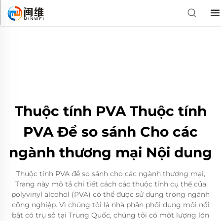
Thuộc tính PVA Thuộc tính
PVA Để so sánh Cho các
ngành thương mại Nội dung
Thuộc tính PVA để so sánh cho các ngành thương mại,
Trang này mô tả chi tiết cách các thuộc tính cụ thể của
polyvinyl alcohol (PVA) có thể được sử dụng trong ngành
công nghiệp. Vì chúng tôi là nhà phân phối dung môi nổi
bật có trụ sở tại Trung Quốc, chúng tôi có một lượng lớn