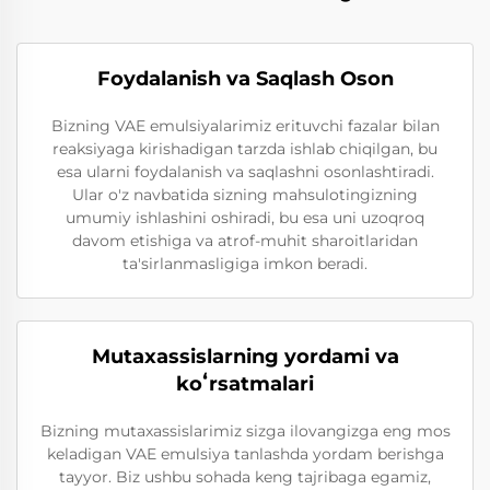
Foydalanish va Saqlash Oson
Bizning VAE emulsiyalarimiz erituvchi fazalar bilan
reaksiyaga kirishadigan tarzda ishlab chiqilgan, bu
esa ularni foydalanish va saqlashni osonlashtiradi.
Ular o'z navbatida sizning mahsulotingizning
umumiy ishlashini oshiradi, bu esa uni uzoqroq
davom etishiga va atrof-muhit sharoitlaridan
ta'sirlanmasligiga imkon beradi.
Mutaxassislarning yordami va
koʻrsatmalari
Bizning mutaxassislarimiz sizga ilovangizga eng mos
keladigan VAE emulsiya tanlashda yordam berishga
tayyor. Biz ushbu sohada keng tajribaga egamiz,