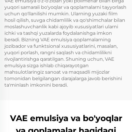
VAE emulsiya o'z-o'zidan yoki polimerlar bilan birga
yuqori samarali bo'yoqlar va qoplamalarni tayyorlash
uchun qo'llanilishi mumkin. Ularning yuzaki film
hosil qilish, suvga chidamlilik va qo'shimchalar bilan
moslashuvchanlik kabi ajoyib xususiyatlari ularni
ichki va tashqi yuzalarda foydalanishga imkon
beradi. Bizning VAE emulsiya qoplamalarning
jozibador va funktsional xususiyatlarini, masalan,
yuqori porlash, rangni saqlash va chidamlilikni
rivojlantirishga qaratilgan. Shuning uchun, VAE
emulsiya sizga ishlab chiqarayotgan
mahsulotlaringiz sanoat va maqsadli mijozlar
tomonidan belgilangan darajalarga javob berishini
ta'minlash imkonini beradi.
VAE emulsiya va bo'yoqlar
va qoplamalar haqidagi