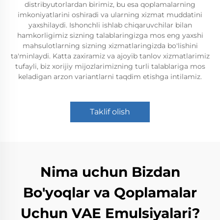
distribyutorlardan birimiz, bu esa qoplamalarning
imkoniyatlarini oshiradi va ularning xizmat muddatini
yaxshilaydi. Ishonchli ishlab chiqaruvchilar bilan
hamkorligimiz sizning talablaringizga mos eng yaxshi
mahsulotlarning sizning xizmatlaringizda bo'lishini
ta'minlaydi. Katta zaxiramiz va ajoyib tanlov xizmatlarimiz
tufayli, biz xorijiy mijozlarimizning turli talablariga mos
keladigan arzon variantlarni taqdim etishga intilamiz.
Taklif olish
Nima uchun Bizdan
Bo'yoqlar va Qoplamalar
Uchun VAE Emulsiyalari?