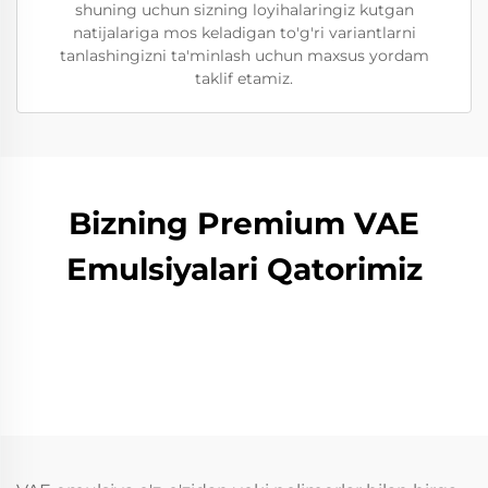
shuning uchun sizning loyihalaringiz kutgan
natijalariga mos keladigan to'g'ri variantlarni
tanlashingizni ta'minlash uchun maxsus yordam
taklif etamiz.
Bizning Premium VAE
Emulsiyalari Qatorimiz