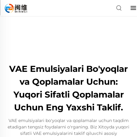
VAE Emulsiyalari Bo'yoqlar
va Qoplamalar Uchun:
Yuqori Sifatli Qoplamalar
Uchun Eng Yaxshi Taklif.
VAE emulsiyalari bo'yoqlar va qoplamalar uchun taqdim
etadigan tengsiz foydalarni o'rganing. Biz Xitoyda yuqori
sifatli VAE emulsiyalarini taklif qiluvchi asosiy