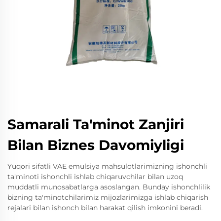
Samarali Ta'minot Zanjiri
Bilan Biznes Davomiyligi
Yuqori sifatli VAE emulsiya mahsulotlarimizning ishonchli
ta'minoti ishonchli ishlab chiqaruvchilar bilan uzoq
muddatli munosabatlarga asoslangan. Bunday ishonchlilik
bizning ta'minotchilarimiz mijozlarimizga ishlab chiqarish
rejalari bilan ishonch bilan harakat qilish imkonini beradi.