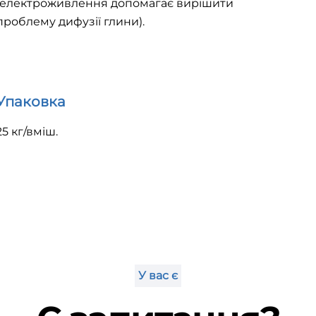
(електроживлення допомагає вирішити
проблему дифузії глини).
Упаковка
25 кг/вміш.
У вас є