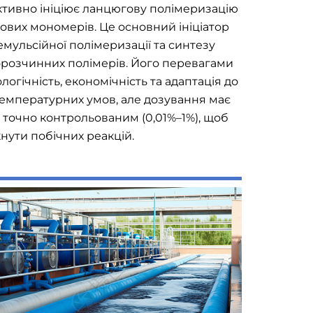
тивно ініціює ланцюгову полімеризацію
лових мономерів. Це основний ініціатор
емульсійної полімеризації та синтезу
розчинних полімерів. Його перевагами
ологічність, економічність та адаптація до
емпературних умов, але дозування має
 точно контрольованим (0,01%–1%), щоб
нути побічних реакцій.