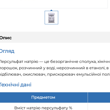
Опис
Огляд
Персульфат натрію — це безорганічне сполука, хіміч
порошок, розчинний у воді, нерозчинний в етанолі, 
відбілювач, окислювач, прискорювач емульсійної полі
Технічні дані
Предметом
Вміст натрію персульфату %