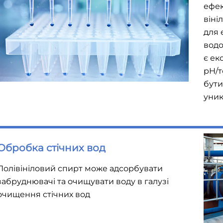
ефек
віні
для 
водо
є ек
pH/т
бути
уник
Обробка стічних вод
Полівініловий спирт може адсорбувати
забруднювачі та очищувати воду в галузі
очищення стічних вод