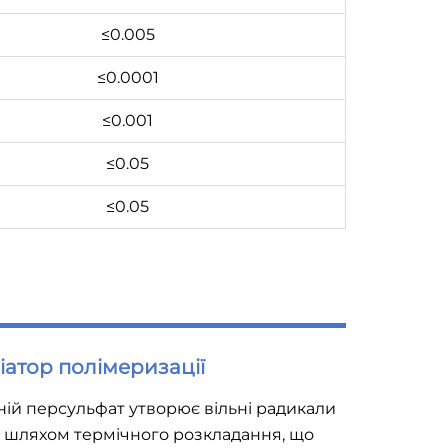
≤0.005
≤0.0001
≤0.001
≤0.05
≤0.05
ціатор полімеризації
ій персульфат утворює вільні радикали
· шляхом термічного розкладання, що