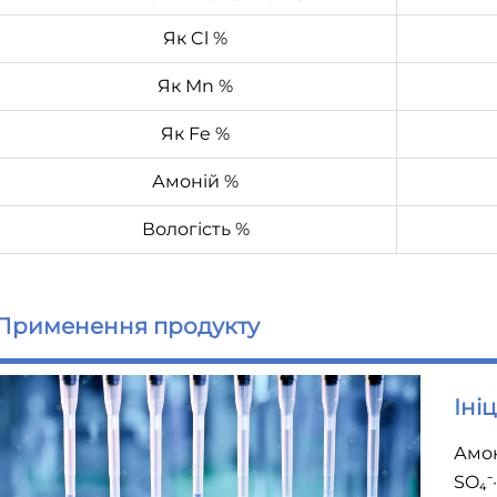
Як Cl %
Як Mn %
Як Fe %
Амоній %
Вологість %
Применення продукту
Іні
Амон
SO₄⁻