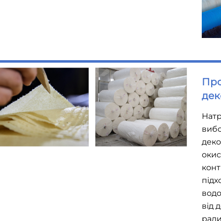
Про
дек
Натр
вибо
деко
окис
конт
підх
водо
від 
ради