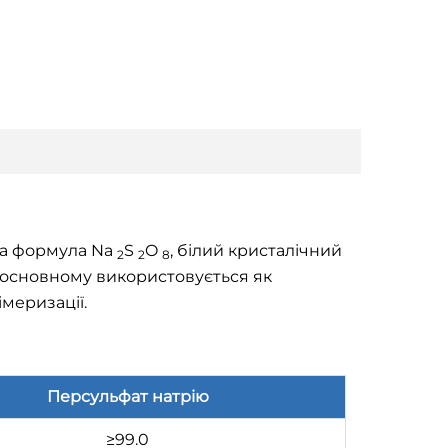
на формула Na
S
O
, білий кристалічний
2
2
8
в основному використовується як
меризації.
Персульфат натрію
≥99.0