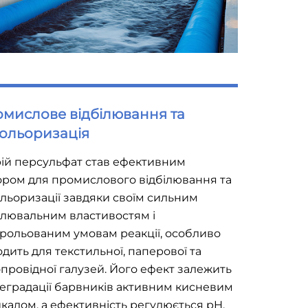
мислове відбілювання та
ольоризація
ій персульфат став ефективним
ром для промислового відбілювання та
льоризації завдяки своїм сильним
лювальним властивостям і
рольованим умовам реакції, особливо
одить для текстильної, паперової та
провідної галузей. Його ефект залежить
деградації барвників активним кисневим
калом, а ефективність регулюється pH,