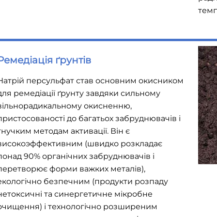
темп
Ремедіація ґрунтів
Натрій персульфат став основним окисником
для ремедіації ґрунту завдяки сильному
вільнорадикальному окисненню,
пристосованості до багатьох забруднювачів і
гнучким методам активації. Він є
високоэффективним (швидко розкладає
понад 90% органічних забруднювачів і
перетворює форми важких металів),
екологічно безпечним (продукти розпаду
нетоксичні та синергетичне мікробне
очищення) і технологічно розширеним