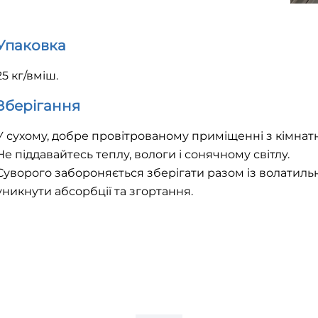
Упаковка
25 кг/вміш.
Зберігання
У сухому, добре провітрованому приміщенні з кімна
Не піддавайтесь теплу, вологи і сонячному світлу.
Суворого забороняється зберігати разом із волатил
уникнути абсорбції та згортання.