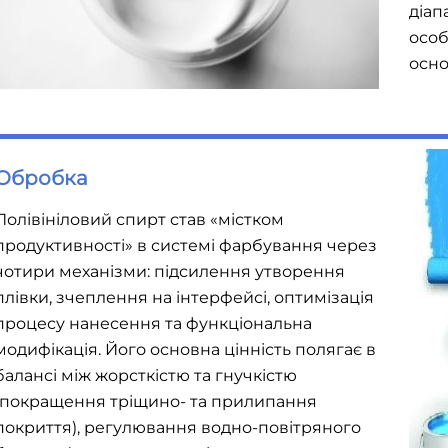
діап
особ
осно
Обробка
Полівініловий спирт став «містком
продуктивності» в системі фарбування через
чотири механізми: підсилення утворення
плівки, зчеплення на інтерфейсі, оптимізація
процесу нанесення та функціональна
модифікація. Його основна цінність полягає в
балансі між жорсткістю та гнучкістю
(покращення тріщино- та прилипання
покриття), регулювання водно-повітряного