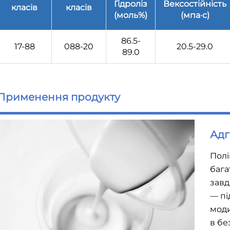
Гідроліз
Вексостійність
класів
класів
(моль%)
(мпа·с)
86.5-
17-88
088-20
20.5-29.0
89.0
Применення продукту
Адг
Полі
бага
завд
— пі
моди
в бе