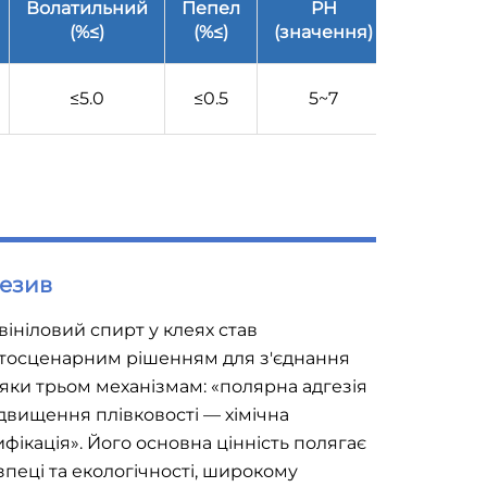
Волатильний
Пепел
PH
Чистота
(%≤)
(%≤)
(значення)
(% ≥)
≤5.0
≤0.5
5~7
≥93.5
езив
вініловий спирт у клеях став
тосценарним рішенням для з'єднання
яки трьом механізмам: «полярна адгезія
двищення плівковості — хімічна
фікація». Його основна цінність полягає
зпеці та екологічності, широкому