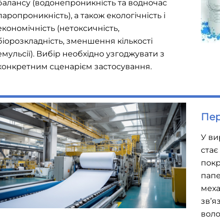
балансу (водонепроникність та водночас
паропроникність), а також екологічність і
економічність (нетоксичність,
біорозкладність, зменшення кількості
емульсії). Вибір необхідно узгоджувати з
конкретним сценарієм застосування.
Пер
У ви
стає
покр
папе
меха
зв’я
воло