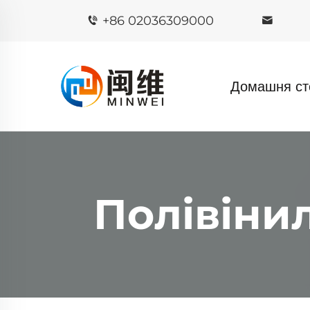
+86 02036309000
Домашня ст
Полівіни