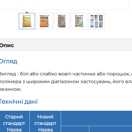
Опис
Огляд
Вигляд - білі або слабко жовті частинки або порошок
полімера з широким діапазоном застосувань, його вл
резиною.
Технічні дані
Старий
Новий
стандарт
стандарт
Назва
Назва