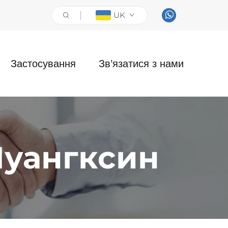
UK
Застосування
Зв’язатися з нами
Шуангксин