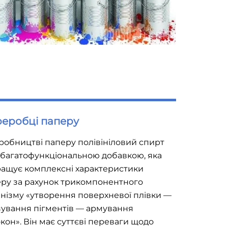
еробці паперу
робництві паперу полівініловий спирт
 багатофункціональною добавкою, яка
ащує комплексні характеристики
ру за рахунок трикомпонентного
нізму «утворення поверхневої плівки —
зування пігментів — армування
кон». Він має суттєві переваги щодо