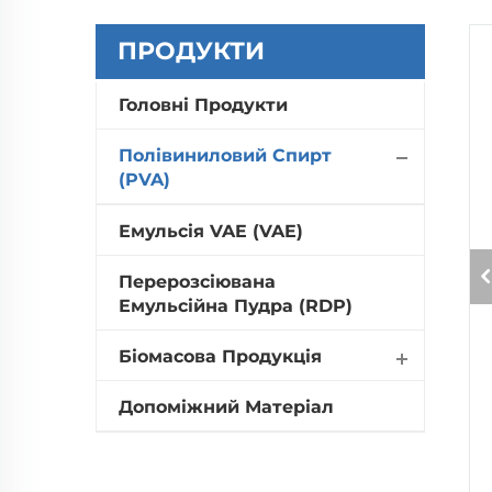
ПРОДУКТИ
Головні Продукти
Полівиниловий Спирт
(PVA)
Емульсія VAE (VAE)
Перерозсіювана
Емульсійна Пудра (RDP)
Біомасова Продукція
Допоміжний Матеріал