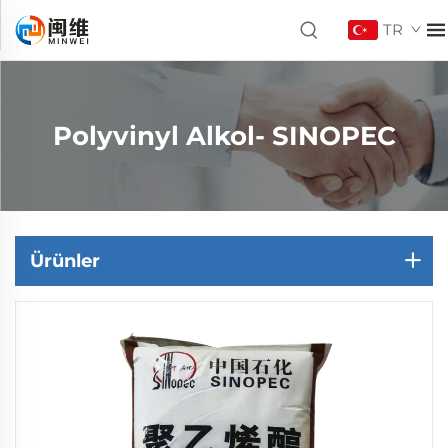
TR
Polyvinyl Alkol- SINOPEC
Ürünler