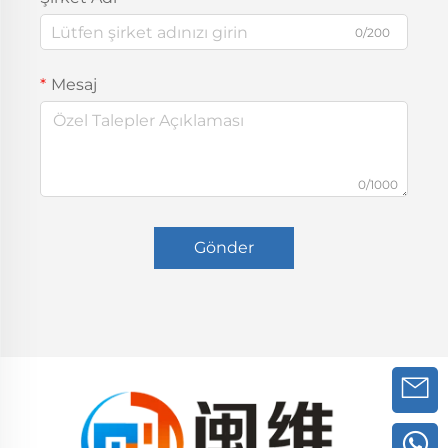
0/200
Mesaj
0/1000
Gönder