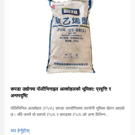
कपडा उद्योगमा पोलीभिनाइल अल्कोहलको भूमिका: प्रवृत्ति र
अन्तरदृष्टि
पोलिभिनिल अल्कोहल (PVA) कपडा उपयोगितामा उपयोगी भूमिका खेल्न आएको
छ। सँधै जस्तै यो ब्लगले PVA र कपडामा PVA को अन्य विभिन्न
अनुप्रयोगहरू साथै कपडाहरूमा PVA को भविष्यलाई आकार दिन जिम्मेवार
प्रवृत्तिहरूमा केन्द्रित हुनेछ। कामको रूपमा ...
थप हेर्नुहोस्