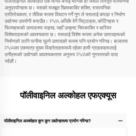
पॉलीवाइनिल अल्कोहल एक मानव-बनाई यौगिक हो जसले विस्तृत परिमाणमा
अनुप्रयोगहरू छ। यसको मजबूत खिसकाबिर शक्ति, रासायनिक
प्रतिरोधकता, र जैविक रूपमा विघटन गर्ने गुण ले यसलाई कपडा र निर्माण
उद्योगमा उपयोगी बनाउँछ। PVA अधिकै वेगै चिट्ठाहरू, कोटिंगहरू र
फिल्महरूको उत्पादनमा पाइन्छ, जहाँ उत्कृष्ट चिपकाबिर र बारियर
विशेषताहरूको आवश्यकता छ। यसलाई विशेष रूपमा अनेक उत्पादहरूको
निर्माणको लागि पानीमा घुल्ने उत्पादको रूपमा पनि प्रयोग गरिन्छ। बाजारमा
PVAका एकमात्र मुख्य विक्रेताहरूमध्ये रहेका हामी ग्राहकहरूलाई
उनीहरूको उद्योगको आवश्यकतामा अनुरूप PVAको गुणस्तरको वादा
गर्दछौं।
पॉलीवाइनिल अल्कोहल एफएक्यूस
पॉलीवाइनिल अल्कोहल कुन कुन उद्योगहरूमा प्रयोग गरिन्छ?