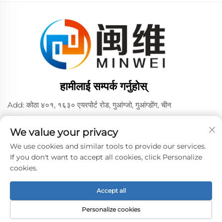
हामीलाई सम्पर्क गर्नुहोस्
Add: कोठा ४०१, १६३० एयरपोर्ट रोड, गुआंग्जो, गुआंग्डोंग, चीन
टेलिफोन:
+86 02036309000
We value your privacy
फोन/वीच्याट/व्हाट्सएप:
+86 15180199394
+86 18475997413
We use cookies and similar tools to provide our services.
If you don't want to accept all cookies, click Personalize
ईमेल:
[email protected]
cookies.
Accept all
कॉपीराइट © 2024 ग्वांगझोऊ मिनवेई पीवीए सेल्स कम्पनी, लिमिटेड द्वारा। -
गोपनीयता नीति
Personalize cookies