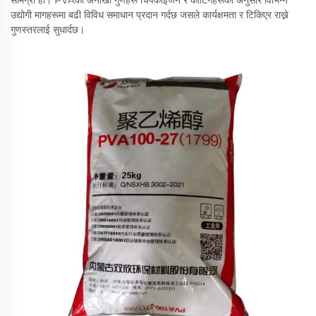
सामग्री हो। PVAको अनोखो गुणहरू चिपकाइजन र कोटिंगहरूको अनुसार विभिन्न
उद्योगी मागहरूमा बढी विविध समाधान प्रदान गर्दछ जसले कार्यक्षमता र टिकिएर राख्ने
गुणस्तरलाई सुधार्दछ।